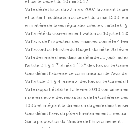
et par le décret du 10 mai 2012;
Vu le décret fiscal du 22 mars 2007 favorisant la pr
et portant modification du décret du 6 mai 1999 rela
en matière de taxes régionales directes, l'article 6, 
Vu l'arrêté du Gouvernement wallon du 10 juillet 19
Vu l'avis de l'Inspecteur des Finances, donné le 4 fév
Vu l'accord du Ministre du Budget, donné le 28 févri
Vu la demande d'avis dans un délai de 30 jours, adre
er
er
l'article 84, § 1
, alinéa 1
, 2°, des lois sur le Cons
Considérant l'absence de communication de l'avis dan
Vu l'article 84, § 4, alinéa 2, des lois sur le Conseil
Vu le rapport établi le 13 février 2019 conformément à
mise en oeuvre des résolutions de la Conférence de
1995 et intégrant la dimension du genre dans l'ense
Considérant l'avis du pôle « Environnement », sectio
Sur la proposition du Ministre de l'Environnement ;