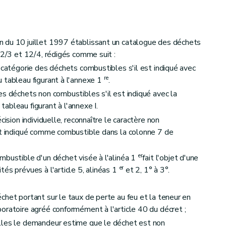
 du 10 juillet 1997 établissant un catalogue des déchets
12/3 et 12/4, rédigés comme suit :
 catégorie des déchets combustibles s'il est indiqué avec
re
 tableau figurant à l'annexe 1
.
es déchets non combustibles s'il est indiqué avec la
ableau figurant à l'annexe I.
cision individuelle, reconnaître le caractère non
oit indiqué comme combustible dans la colonne 7 de
er
mbustible d'un déchet visée à l'alinéa 1
fait l'objet d'une
er
és prévues à l'article 5, alinéas 1
et 2, 1° à 3°.
chet portant sur le taux de perte au feu et la teneur en
oratoire agréé conformément à l'article 40 du décret ;
lles le demandeur estime que le déchet est non