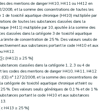
codes des mentions de danger H410, H411 ou H412 en
72/2008, et la somme des concentrations de toutes les
 1 de toxicité aquatique chronique (H410) multipliée par
ations de toutes les substances classées dans la
onique (H411) multipliée par 10, ajoutée à la somme des
es classées dans la catégorie 3 de toxicité aquatique
a limite de concentration de 25 %. Des valeurs seuils de
pectivement aux substances portant le code H410 et aux
ou H412.
 Σc (H412) ≥ 25 %]
substances classées dans la catégorie 1, 2, 3 ou 4 de
tant les codes des mentions de danger H410, H411, H412
(CE) n° 1272/2008, et la somme des concentrations de
a catégorie de toxicité aquatique chronique atteint ou
e 25 %. Des valeurs seuils génériques de 0,1 % et de 1 %
substances portant le code H410 et aux substances
413.
Σ c H413 ≥ 25 %]