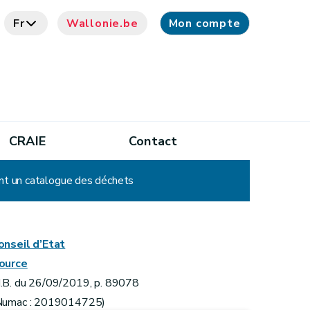
Fr
Wallonie.be
Mon compte
CRAIE
Contact
nt un catalogue des déchets
onseil d’Etat
ource
.B. du 26/09/2019, p. 89078
Numac : 2019014725)