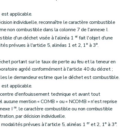
 est applicable.
cision individuelle, reconnaître le caractère combustible
mme non combustible dans la colonne 7 de l'annexe I.
er
tible d'un déchet visée à l'alinéa 1
fait l'objet d'une
s prévues à l'article 5, alinéas 1 et 2, 1° à 3°.
chet portant sur le taux de perte au feu et la teneur en
oratoire agréé conformément à l'article 40 du décret ;
lles le demandeur estime que le déchet est combustible.
 est applicable.
 centre d'enfouissement technique et avant tout
el aucune mention « COMB » ou « NCOMB » n'est reprise
re
nnexe I
, le caractère combustible ou non combustible
ration, par décision individuelle.
er
modalités prévues à l'article 5, alinéas 1
et 2, 1° à 3°.