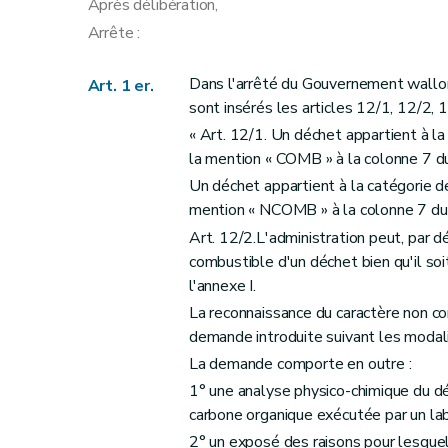
Après délibération,
Arrête :
Dans l'arrêté du Gouvernement wallon
Art. 1 er.
sont insérés les articles 12/1, 12/2, 
« Art. 12/1. Un déchet appartient à la
la mention « COMB » à la colonne 7 du
Un déchet appartient à la catégorie d
mention « NCOMB » à la colonne 7 du t
Art. 12/2.L'administration peut, par dé
combustible d'un déchet bien qu'il s
l'annexe I.
La reconnaissance du caractère non co
demande introduite suivant les modalit
La demande comporte en outre :
1° une analyse physico-chimique du dé
carbone organique exécutée par un lab
2° un exposé des raisons pour lesque