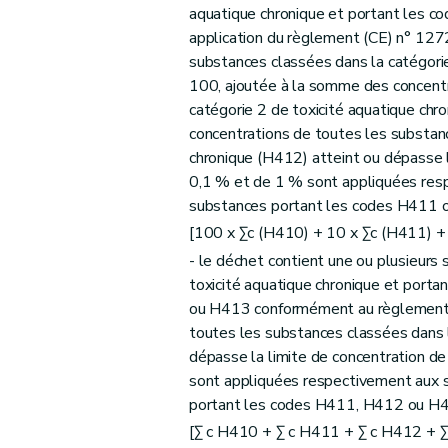
aquatique chronique et portant les 
application du règlement (CE) n° 12
substances classées dans la catégorie
100, ajoutée à la somme des concentr
catégorie 2 de toxicité aquatique chr
concentrations de toutes les substanc
chronique (H412) atteint ou dépasse l
0,1 % et de 1 % sont appliquées res
substances portant les codes H411 
[100 x Σc (H410) + 10 x Σc (H411) +
- le déchet contient une ou plusieurs 
toxicité aquatique chronique et por
ou H413 conformément au règlement 
toutes les substances classées dans l
dépasse la limite de concentration d
sont appliquées respectivement aux 
portant les codes H411, H412 ou H
[Σ c H410 + Σ c H411 + Σ c H412 + 