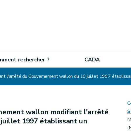
mment rechercher ?
CADA
nt l'arrêté du Gouvernement wallon du 10 juillet 1997 établissa
C
ement wallon modifiant l'arrêté
S
uillet 1997 établissant un
M
(