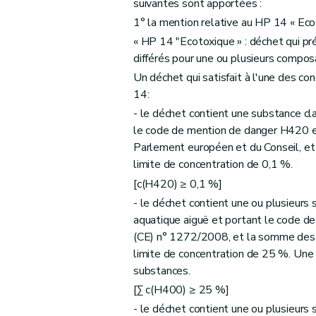
suivantes sont apportées :
1° la mention relative au HP 14 « Eco
« HP 14 "Ecotoxique » : déchet qui p
différés pour une ou plusieurs compos
Un déchet qui satisfait à l'une des 
14:
- le déchet contient une substance c
le code de mention de danger H420 e
Parlement européen et du Conseil, et
limite de concentration de 0,1 %.
[c(H420) ≥ 0,1 %]
- le déchet contient une ou plusieurs
aquatique aiguë et portant le code d
(CE) n° 1272/2008, et la somme des 
limite de concentration de 25 %. Une 
substances.
[Σ c(H400) ≥ 25 %]
- le déchet contient une ou plusieurs 