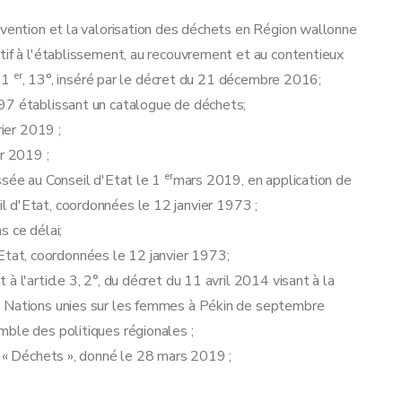
évention et la valorisation des déchets en Région wallonne
tif à l'établissement, au recouvrement et au contentieux
er
§ 1
, 13°, inséré par le décret du 21 décembre 2016;
97 établissant un catalogue de déchets;
rier 2019 ;
er 2019 ;
er
ssée au Conseil d'Etat le 1
mars 2019, en application de
eil d'Etat, coordonnées le 12 janvier 1973 ;
s ce délai;
 d'Etat, coordonnées le 12 janvier 1973;
 l'article 3, 2°, du décret du 11 avril 2014 visant à la
s Nations unies sur les femmes à Pékin de septembre
mble des politiques régionales ;
n « Déchets », donné le 28 mars 2019 ;