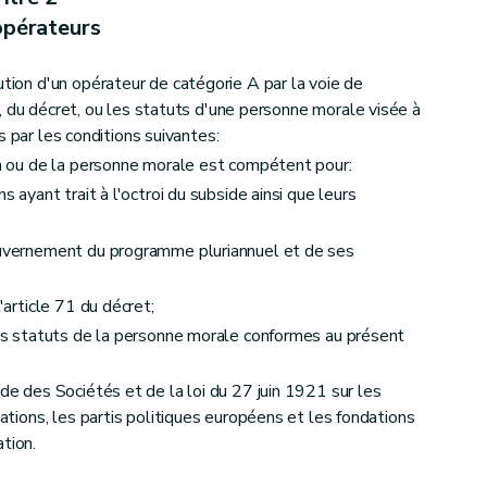
opérateurs
ution d'un opérateur de catégorie A par la voie de
, du décret, ou les statuts d'une personne morale visée à
s par les conditions suivantes:
n ou de la personne morale est compétent pour:
s ayant trait à l'octroi du subside ainsi que leurs
Gouvernement du programme pluriannuel et de ses
'article 71 du décret;
les statuts de la personne morale conformes au présent
ode des Sociétés et de la loi du 27 juin 1921 sur les
dations, les partis politiques européens et les fondations
tion.
 calcul et taux de subside