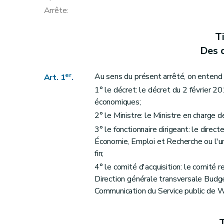
Chapitre II
De l'expropriation
Arrête:
re
Section 1
Procédure
Art. 16
T
Art. 17
Des d
Art. 18
Section 2
Effets
er
Au sens du présent arrêté, on entend 
Art. 1
.
Art. 19
1° le décret: le décret du 2 février 2
Section 3
Mise en œuvre
économiques;
Art. 20
2° le Ministre: le Ministre en charge 
Chapitre III
De la demande unique de périmètr
3° le fonctionnaire dirigeant: le direc
Économie, Emploi et Recherche ou l'u
Art. 21
fin;
Art. 22
4° le comité d'acquisition: le comité
Art. 23
Direction générale transversale Budge
Chapitre IV
Du droit de préemption
Communication du Service public de W
re
Section 1
Procédure
Art. 24
T