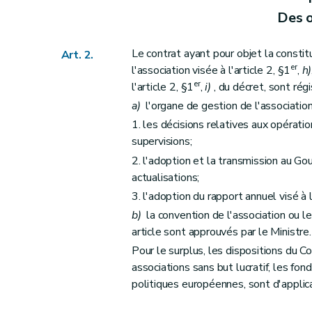
Section 2
Effets
Des 
Art. 25
Art. 26
Le contrat ayant pour objet la constit
Art. 2.
Titre 4
Des interventions financières régionales
er
l'association visée à l'article 2, §1
,
h)
er
Chapitre I
Dispositions générales
er
l'article 2, §1
,
i)
, du décret, sont régi
Art. 27
a)
l'organe de gestion de l'associatio
Art. 28
1. les décisions relatives aux opération
Art. 29
supervisions;
Art. 30
2. l'adoption et la transmission au 
actualisations;
Art. 31
3. l'adoption du rapport annuel visé à l
Chapitre II
Procédure d'octroi de subside
b)
la convention de l'association ou 
Art. 32
article sont approuvés par le Ministre.
Art. 33
Pour le surplus, les dispositions du C
Art. 34
associations sans but lucratif, les fon
Art. 35
politiques européennes, sont d'applica
Chapitre III
Procédure de liquidation, base de
re