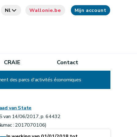
Nl
Wallonie.be
Mijn account
CRAIE
Contact
ment des parcs d'activités économiques
aad van State
S van 14/06/2017, p. 64432
Numac : 2017070106)
In werking van 01/01/2018 tot