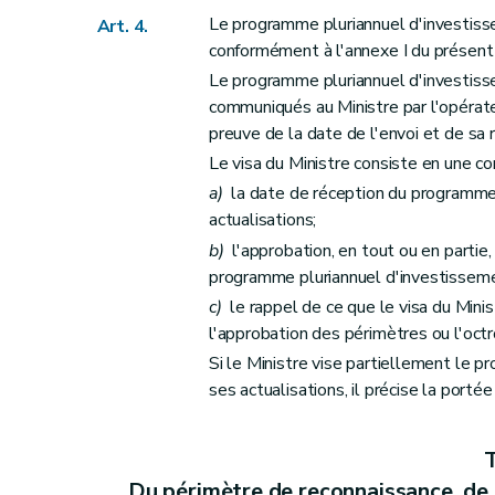
Annexe
Le programme pluriannuel d'investisse
Art. 4.
conformément à l'annexe I du présent 
Le programme pluriannuel d'investisse
communiqués au Ministre par l'opérateu
preuve de la date de l'envoi et de sa 
Le visa du Ministre consiste en une c
a)
la date de réception du programme p
actualisations;
b)
l'approbation, en tout ou en partie
programme pluriannuel d'investissemen
c)
le rappel de ce que le visa du Mini
l'approbation des périmètres ou l'octro
Si le Ministre vise partiellement le p
ses actualisations, il précise la portée
T
Du périmètre de reconnaissance, de 