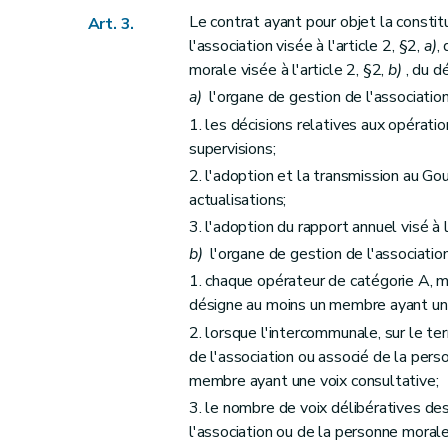
Section 1
Dispositions générales
Le contrat ayant pour objet la constit
Art. 3.
Art. 36
l'association visée à l'article 2, §2,
a)
,
Art. 37
morale visée à l'article 2, §2,
b)
, du dé
Section 2
Taux de subside
a)
l'organe de gestion de l'associatio
Art. 38
1. les décisions relatives aux opération
Art. 39
supervisions;
Art. 40
2. l'adoption et la transmission au 
actualisations;
Art. 41
3. l'adoption du rapport annuel visé à l
Art. 42
b)
l'organe de gestion de l'associati
Art. 43
1. chaque opérateur de catégorie A, 
Section 3
Liquidation des subsides
désigne au moins un membre ayant une 
Art. 44
2. lorsque l'intercommunale, sur le te
Art. 45
de l'association ou associé de la per
Art. 46
membre ayant une voix consultative;
Art. 47
3. le nombre de voix délibératives de
Art. 48
l'association ou de la personne moral