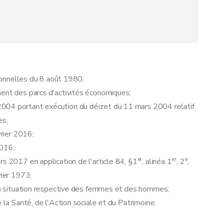
s.
tionnelles du 8 août 1980;
ment des parcs d'activités économiques;
004 portant exécution du décret du 11 mars 2004 relatif
es;
vrier 2016;
2016;
er
er
rs 2017 en application de l'article 84, §1
, alinéa 1
, 2°,
vier 1973;
 la situation respective des femmes et des hommes;
 la Santé, de l'Action sociale et du Patrimoine;