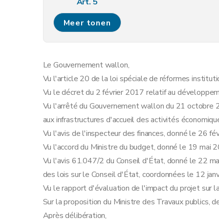
Art. 5
Art. 6
Meer tonen
Section 2
Procédure
re
Sous-section 1
Dispositions générale
Art. 7
Le Gouvernement wallon,
Sous-section 2
Procédure ordinaire
Vu l'article 20 de la loi spéciale de réformes institu
Art. 8
Vu le décret du 2 février 2017 relatif au développe
Art. 9
Vu l'arrêté du Gouvernement wallon du 21 octobre 2
Sous-section 3
Procédure simplifiée
aux infrastructures d'accueil des activités économiqu
Art. 10
Vu l'avis de l'inspecteur des finances, donné le 26 fé
Art. 11
Vu l'accord du Ministre du budget, donné le 19 mai 
Section 3
Effets
Vu l'avis 61.047/2 du Conseil d'État, donné le 22 ma
Art. 12
des lois sur le Conseil d'État, coordonnées le 12 jan
Art. 13
Vu le rapport d'évaluation de l'impact du projet sur
Art. 14
Sur la proposition du Ministre des Travaux publics, de
Art. 15
Après délibération,