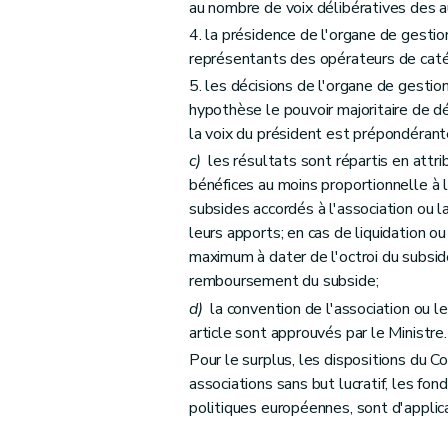
Art. 49
au nombre de voix délibératives des 
Art. 50
4. la présidence de l'organe de gestio
représentants des opérateurs de caté
Art. 51
5. les décisions de l'organe de gestio
Chapitre IV
Suppression de l'usage économiq
hypothèse le pouvoir majoritaire de dé
Art. 52
la voix du président est prépondérant
Chapitre V
Rapportage, contrôle et sanction
c)
les résultats sont répartis en attr
Art. 53
bénéfices au moins proportionnelle à l
Art. 54
subsides accordés à l'association ou 
Titre 5
De la mise à disposition
leurs apports; en cas de liquidation o
Art. 55
maximum à dater de l'octroi du subside,
remboursement du subside;
Titre 6
Des dispositions abrogatoires, transitoir
d)
la convention de l'association ou 
Art. 56
article sont approuvés par le Ministre.
Art. 57
Pour le surplus, les dispositions du C
Art. 58
associations sans but lucratif, les fon
Art. 59
politiques européennes, sont d'applica
Art. 60