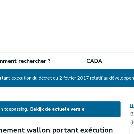
mment rechercher ?
CADA
ant exécution du décret du 2 février 2017 relatif au développe
R
an toepassing.
Bekijk de actuele versie
B
(
nement wallon portant exécution