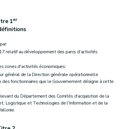
er
itre 1
éfinitions
par:
017 relatif au développement des parcs d'activités
des zones d'activités économiques;
e de reconnaissance et d'expropriation
teur général de la Direction générale opérationnelle
n des fonctionnaires que le Gouvernement désigne à cette
 relevant du Département des Comités d'acquisition de la
t, Logistique et Technologies de l'Information et de la
allonie.
itre 2