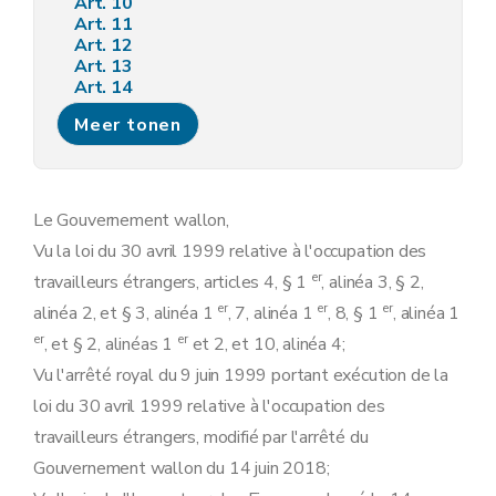
Art. 10
Art. 11
Art. 12
Art. 13
Art. 14
Chapitre II
Dispenses d'admission au travail et admissions spécifiques au travail
Meer tonen
Art. 15
Art. 16
Chapitre III
Catégories particulières de travailleurs
Section 1 re
Les personnes hautement qualifiées en demande d'une carte bleue européenne
Art. 17
Le Gouvernement wallon,
Art. 18
Vu la loi du 30 avril 1999 relative à l'occupation des
Section 2
Les travailleurs saisonniers
Art. 19
er
travailleurs étrangers, articles 4, § 1
, alinéa 3, § 2,
Art. 20
er
er
er
alinéa 2, et § 3, alinéa 1
, 7, alinéa 1
, 8, § 1
, alinéa 1
Art. 21
Art. 22
er
er
, et § 2, alinéas 1
et 2, et 10, alinéa 4;
Art. 23
Vu l'arrêté royal du 9 juin 1999 portant exécution de la
Art. 24
Art. 25
loi du 30 avril 1999 relative à l'occupation des
Section 3
Les personnes faisant l'objet d'un transfert temporaire intragroupe
travailleurs étrangers, modifié par l'arrêté du
Art. 26
Art. 27
Gouvernement wallon du 14 juin 2018;
Art. 28