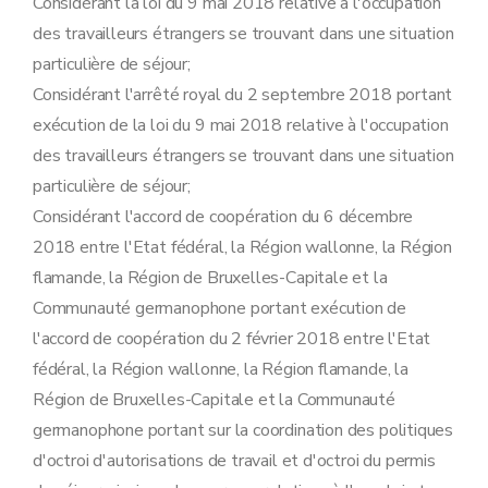
Considérant la loi du 9 mai 2018 relative à l'occupation
Art. 71
Section 2
Introduction d'une admission au travail pour une période illimitée
des travailleurs étrangers se trouvant dans une situation
Art. 72
particulière de séjour;
Section 3
Introduction d'une demande d'admission au travail pour une période limitée prévues à l'article 4
Art. 73
Considérant l'arrêté royal du 2 septembre 2018 portant
Art. 74
exécution de la loi du 9 mai 2018 relative à l'occupation
Section 4
Décision prise sur base d'une demande d'admission au travail et voies de recours
Art. 75
des travailleurs étrangers se trouvant dans une situation
Art. 76
particulière de séjour;
Art. 77
Art. 78
Considérant l'accord de coopération du 6 décembre
Art. 79
2018 entre l'Etat fédéral, la Région wallonne, la Région
Chapitre V
Rémunération
flamande, la Région de Bruxelles-Capitale et la
Art. 80
Art. 81
Communauté germanophone portant exécution de
Art. 82
l'accord de coopération du 2 février 2018 entre l'Etat
Art. 83
Chapitre VI
Dispositions en matière de traitement des données
fédéral, la Région wallonne, la Région flamande, la
Art. 84
Région de Bruxelles-Capitale et la Communauté
Art. 85
Art. 86
germanophone portant sur la coordination des politiques
Chapitre VII
Dispositions abrogatoire, transitoire et finales
d'octroi d'autorisations de travail et d'octroi du permis
Art. 87
Art. 88