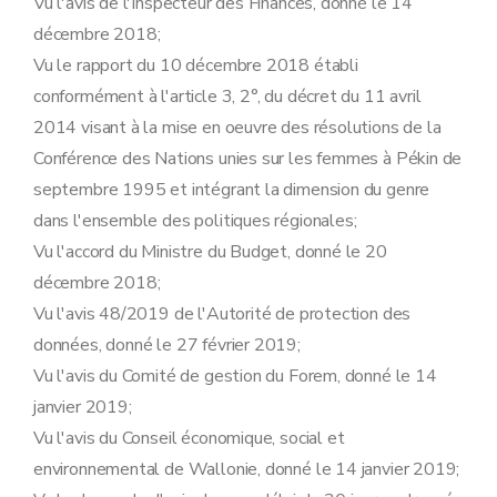
Vu l'avis de l'Inspecteur des Finances, donné le 14
Art. 29
Section 4
Les chercheurs
décembre 2018;
Art. 30
Vu le rapport du 10 décembre 2018 établi
Art. 31
conformément à l'article 3, 2°, du décret du 11 avril
Art. 32
Art. 33
2014 visant à la mise en oeuvre des résolutions de la
Art. 34
Conférence des Nations unies sur les femmes à Pékin de
Section 5
Les stagiaires
Art. 35
septembre 1995 et intégrant la dimension du genre
Art. 36
dans l'ensemble des politiques régionales;
Art. 37
Section 6
Les volontaires
Vu l'accord du Ministre du Budget, donné le 20
Art. 38
décembre 2018;
Art. 39
Art. 40
Vu l'avis 48/2019 de l'Autorité de protection des
Chapitre IV
Procédure
données, donné le 27 février 2019;
Section 1
Introduction d'une demande d'admission au travail
Art. 41
Vu l'avis du Comité de gestion du Forem, donné le 14
Art. 42
janvier 2019;
Art. 43
Art. 44
Vu l'avis du Conseil économique, social et
Art. 45
environnemental de Wallonie, donné le 14 janvier 2019;
Art. 46