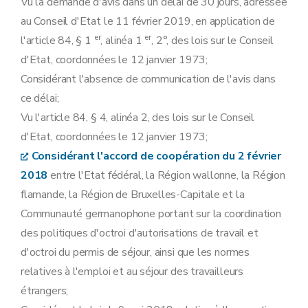
Art. 47
Vu la demande d'avis dans un délai de 30 jours, adressée
Art. 48
au Conseil d'Etat le 11 février 2019, en application de
Art. 49
Art. 50
er
er
l'article 84, § 1
, alinéa 1
, 2°, des lois sur le Conseil
Art. 51
d'Etat, coordonnées le 12 janvier 1973;
Art. 52
Art. 53
Considérant l'absence de communication de l'avis dans
Art. 54
ce délai;
Art. 55
Vu l'article 84, § 4, alinéa 2, des lois sur le Conseil
Art. 56
Art. 57
d'Etat, coordonnées le 12 janvier 1973;
Art. 58
Considérant l'accord de coopération du 2 février
Art. 59
Art. 60
2018
entre l'Etat fédéral, la Région wallonne, la Région
Art. 61
flamande, la Région de Bruxelles-Capitale et la
Art. 62
Art. 63
Communauté germanophone portant sur la coordination
Art. 64
des politiques d'octroi d'autorisations de travail et
Art. 65
Art. 66
d'octroi du permis de séjour, ainsi que les normes
Art. 67
relatives à l'emploi et au séjour des travailleurs
Art. 68
Art. 69
étrangers;
Art. 70