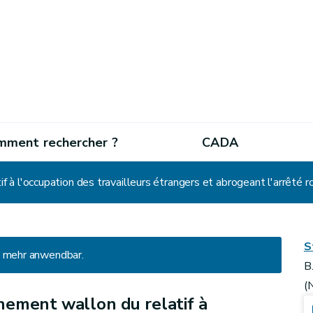
mment rechercher ?
CADA
S
ht mehr anwendbar.
B
(
ement wallon du relatif à