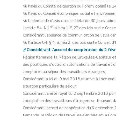
Art. 20
Vu l'avis du Comité de gestion du Forem, donné le 14
Art. 21
Vu l'avis du Conseil économique, social et environne
Art. 22
Vu la demande d'avis dans un délai de 30 jours, adre
Art. 23
er
er
l'article 84, § 1
, alinéa 1
, 2°, des lois sur le Con
Art. 24
Considérant l'absence de communication de l'avis dan
Art. 25
Vu l'article 84, § 4, alinéa 2, des lois sur le Conseil
Section 3
Les personnes faisant l'objet d'un 
Considérant l'accord de coopération du 2 fév
Art. 26
Région flamande, la Région de Bruxelles-Capitale e
Art. 27
des politiques d'octroi d'autorisations de travail et d
Art. 28
l'emploi et au séjour des travailleurs étrangers;
Art. 29
Considérant la loi du 9 mai 2018 relative à l'occupat
Section 4
Les chercheurs
situation particulière de séjour;
Art. 30
Considérant l'arrêté royal du 2 septembre 2018 porta
Art. 31
l'occupation des travailleurs étrangers se trouvant da
Art. 32
Considérant l'accord de coopération du 6 décembre 2
Art. 33
flamande, la Région de Bruxelles-Capitale et la Co