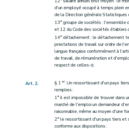
12° salaire annuel brut moyen : le mo
Art. 75
d'un employé occupé à temps plein en
Art. 76
de la Direction générale Statistique
Art. 77
13° groupe de sociétés : l'ensemble d
Art. 78
et 12 du Code des sociétés établies d
Art. 79
14° détachement : le détachement tem
Chapitre V
Rémunération
prestations de travail sur ordre de l'
Art. 80
langue française conformément à l'art
de travail, de rémunération et d'empl
Art. 81
respect de celles-ci;
Art. 82
Art. 83
er
Chapitre VI
Dispositions en matière de traite
§ 1
. Un ressortissant d'un pays tier
Art. 2.
remplies :
Art. 84
1° il est impossible de trouver dans un
Art. 85
marché de l'emploi un demandeur d'emp
Art. 86
raisonnable, même au moyen d'une for
Chapitre VII
Dispositions abrogatoire, transitoir
2° le ressortissant d'un pays tiers et
Art. 87
conforme aux dispositions :