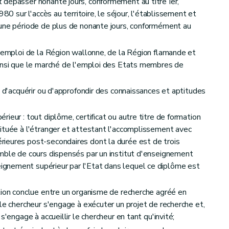
 dépasser nonante jours, conformément au titre Ier,
980 sur l'accès au territoire, le séjour, l'établissement et
 une période de plus de nonante jours, conformément au
l'emploi de la Région wallonne, de la Région flamande et
ainsi que le marché de l'emploi des Etats membres de
t d'acquérir ou d'approfondir des connaissances et aptitudes
ieur : tout diplôme, certificat ou autre titre de formation
ituée à l'étranger et attestant l'accomplissement avec
ieures post-secondaires dont la durée est de trois
ail pour une période illimitée
mble de cours dispensés par un institut d'enseignement
gnement supérieur par l'Etat dans lequel ce diplôme est
 au travail pour une période limitée prévues à l'article 4
tion conclue entre un organisme de recherche agréé en
le chercheur s'engage à exécuter un projet de recherche et,
s'engage à accueillir le chercheur en tant qu'invité;
nde d'admission au travail et voies de recours