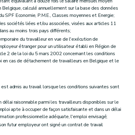
ntant équivalant à douze fois le salaire mensuel moyen
 Belgique, calculé annuellement sur la base des données
s du SPF Economie, P.M.E., Classes moyennes et Energie;
es sociétés liées et/ou associées, visées aux articles 11
ans au moins trois pays différents;
poraire du travailleur en vue de l'exécution de
employeur étranger pour un utilisateur établi en Région de
icle 2 de la loi du 5 mars 2002 concernant les conditions
oi en cas de détachement de travailleurs en Belgique et le
ment des données
s est admis au travail lorsque les conditions suivantes sont
 délai raisonnable parmi les travailleurs disponibles sur le
loi apte à occuper de façon satisfaisante et dans un délai
mation professionnelle adéquate, l'emploi envisagé;
e et finales
 son futur employeur ont signé un contrat de travail