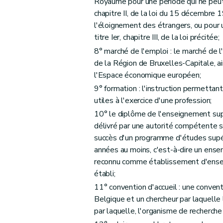
Royaume pour une période qui ne peut
Art. 62
chapitre II, de la loi du 15 décembre 1
Art. 63
l'éloignement des étrangers, ou pour
Art. 64
titre Ier, chapitre III, de la loi précitée;
Art. 65
8° marché de l'emploi : le marché de 
Art. 66
de la Région de Bruxelles-Capitale, 
Art. 67
l'Espace économique européen;
Art. 68
9° formation : l'instruction permettan
utiles à l'exercice d'une profession;
Art. 69
10° le diplôme de l'enseignement supér
Art. 70
délivré par une autorité compétente s
Art. 71
succès d'un programme d'études supér
Section 2
Introduction d'une admission au trav
années au moins, c'est-à-dire un ense
Art. 72
reconnu comme établissement d'ensei
Section 3
Introduction d'une demande d'admission
établi;
Art. 73
11° convention d'accueil : une conven
Art. 74
Belgique et un chercheur par laquelle 
par laquelle, l'organisme de recherche 
Section 4
Décision prise sur base d'une dema