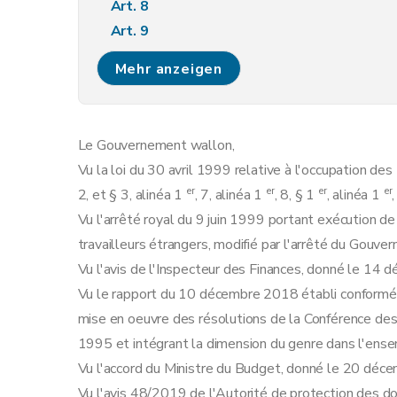
Art. 8
Art. 9
Art. 10
Mehr anzeigen
Art. 11
Art. 12
Art. 13
Le Gouvernement wallon,
Art. 14
Vu la loi du 30 avril 1999 relative à l'occupation des 
Chapitre II
Dispenses d'admission au travail et a
er
er
er
er
2, et § 3, alinéa 1
, 7, alinéa 1
, 8, § 1
, alinéa 1
Art. 15
Vu l'arrêté royal du 9 juin 1999 portant exécution de 
Art. 16
travailleurs étrangers, modifié par l'arrêté du Gouv
Chapitre III
Catégories particulières de travaille
Vu l'avis de l'Inspecteur des Finances, donné le 14
Section 1 re
Les personnes hautement quali
Vu le rapport du 10 décembre 2018 établi conformémen
Art. 17
mise en oeuvre des résolutions de la Conférence de
Art. 18
1995 et intégrant la dimension du genre dans l'ense
Section 2
Les travailleurs saisonniers
Vu l'accord du Ministre du Budget, donné le 20 déc
Art. 19
Vu l'avis 48/2019 de l'Autorité de protection des d