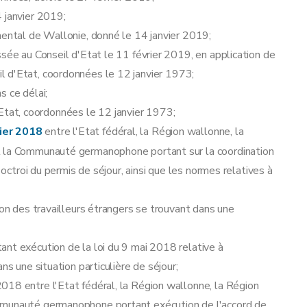
 janvier 2019;
mental de Wallonie, donné le 14 janvier 2019;
ssée au Conseil d'Etat le 11 février 2019, en application de
seil d'Etat, coordonnées le 12 janvier 1973;
s ce délai;
 d'Etat, coordonnées le 12 janvier 1973;
transfert temporaire intragroupe
rier 2018
entre l'Etat fédéral, la Région wallonne, la
t la Communauté germanophone portant sur la coordination
'octroi du permis de séjour, ainsi que les normes relatives à
ion des travailleurs étrangers se trouvant dans une
nt exécution de la loi du 9 mai 2018 relative à
ns une situation particulière de séjour;
018 entre l'Etat fédéral, la Région wallonne, la Région
mmunauté germanophone portant exécution de l'accord de