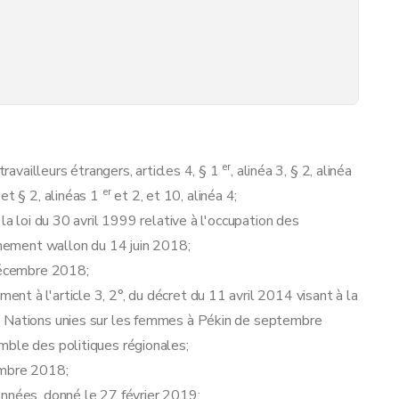
er
travailleurs étrangers, articles 4, § 1
, alinéa 3, § 2, alinéa
dmissions spécifiques au travail
er
, et § 2, alinéas 1
et 2, et 10, alinéa 4;
la loi du 30 avril 1999 relative à l'occupation des
ernement wallon du 14 juin 2018;
urs
 décembre 2018;
fiées en demande d'une carte bleue européenne
t à l'article 3, 2°, du décret du 11 avril 2014 visant à la
s Nations unies sur les femmes à Pékin de septembre
mble des politiques régionales;
embre 2018;
onnées, donné le 27 février 2019;