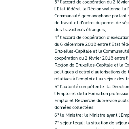
3° l'accord de coopération du 2 févrie
Art. 46
l'Etat fédéral, la Région wallonne, la
Art. 47
Communauté germanophone portant sur 
Art. 48
de travail et d'octroi du permis de séj
Art. 49
des travailleurs étrangers;
Art. 50
4° l'accord de coopération d'exécutio
Art. 51
du 6 décembre 2018 entre l'Etat fédér
Art. 52
Bruxelles-Capitale et la Communauté
coopération du 2 février 2018 entre l'
Art. 53
Région de Bruxelles-Capitale et la 
Art. 54
politiques d'octroi d'autorisations de 
Art. 55
relatives à l'emploi et au séjour des t
Art. 56
5° l'autorité compétente : la Directi
Art. 57
l'Emploi et de la Formation professio
Art. 58
Emploi et Recherche du Service publi
Art. 59
données collectées;
Art. 60
6° le Ministre : le Ministre ayant l'Em
Art. 61
7° séjour légal : la situation de séjou