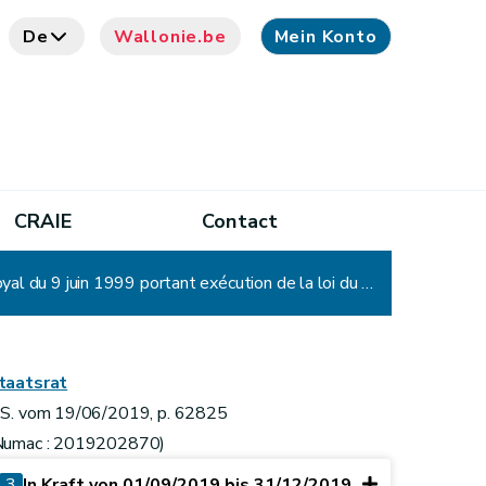
De
Wallonie.be
Mein Konto
CRAIE
Contact
Arrêté du Gouvernement wallon du relatif à l'occupation des travailleurs étrangers et abrogeant l'arrêté royal du 9 juin 1999 portant exécution de la loi du 30 avril 1999 relative à l'occupation des travailleurs étrangers
taatsrat
.S. vom 19/06/2019, p. 62825
Numac : 2019202870)
3
In Kraft von 01/09/2019 bis 31/12/2019