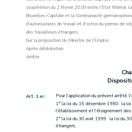
Art. 34
coopération du 2 février 2018 entre l'Etat fédéral, 
Section 5
Les stagiaires
Bruxelles-Capitale et la Communauté germanophone po
Art. 35
d'autorisations de travail et d'octroi du permis de séj
Art. 36
des travailleurs étrangers;
Art. 37
Sur la proposition du Ministre de l'Emploi;
Section 6
Les volontaires
Après délibération,
Art. 38
Arrête :
Art. 39
Art. 40
Chap
Chapitre IV
Procédure
Disposit
Section 1
Introduction d'une demande d'admis
Art. 41
Pour l'application du présent arrêté, l
Art. 1 er.
Art. 42
1° la loi du 15 décembre 1980 : la loi
Art. 43
l'établissement et l'éloignement des 
Art. 44
2° la loi du 30 avril 1999 : la loi du 3
Art. 45
étrangers;