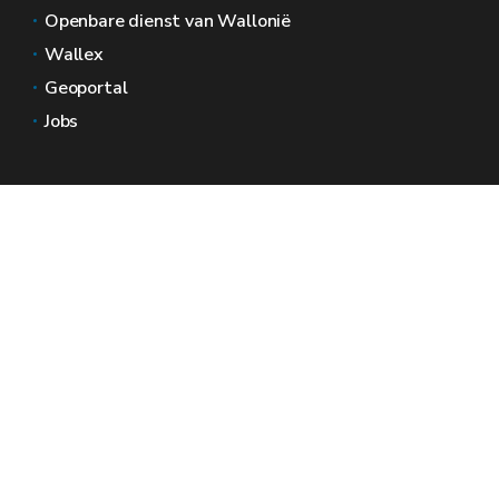
Openbare dienst van Wallonië
Wallex
Geoportal
Jobs
Neem contact met ons op
Wallonië Ruimtes
Pers
Dien een klacht in bij de SPW
Een onregelmatigheid melden