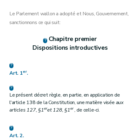
Art. 9
Chapitre VI
Motifs généraux de justification
Art. 10
Le Parlement wallon a adopté et Nous, Gouvernement,
Chapitre VII
Motifs spécifiques de justification
sanctionnons ce qui suit:
Art. 11
Art.
11/1
Chapitre VIII
Actions positives et aménagements raisonnables
Chapitre premier
Art. 12
Dispositions introductives
Art. 13
Art. 14
Chapitre IX
Interdiction de discrimination
Art. 15
Chapitre X
Conciliation
er
Art. 1
.
Art. 16
Chapitre XI
Dispositifs de protection
Art. 17
Le présent décret règle, en partie, en application de
Art. 18
Art.
18/1
l'article 138 de la Constitution, une matière visée
aux
Art. 19
er
er
articles 127, §1
et 128, §1
, de celle-ci.
Art. 20
Art. 21
Chapitre XII
Dispositions pénales « et amendes administratives » (Décret du 28/02/2019).
Art. 22
Art. 2.
Art. 23