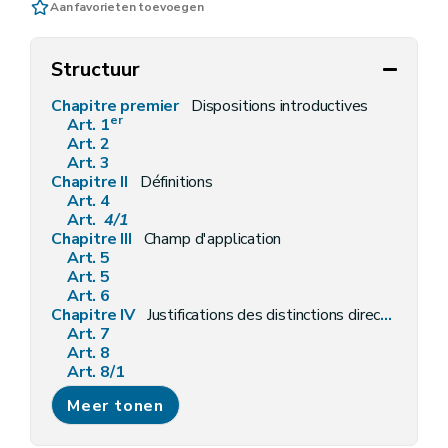
Aan favorieten toevoegen
Structuur
Chapitre premier
Dispositions introductives
er
Art. 1
Art. 2
Art. 3
Chapitre II
Définitions
Art. 4
Art.
4/1
Chapitre III
Champ d'application
Art. 5
Art. 5
Art. 6
Chapitre IV
Justifications des distinctions directes
Art. 7
Art. 8
Art. 8/1
Art. 8
Meer tonen
Art.
8/1
Chapitre V
Justification des distinctions indirectes