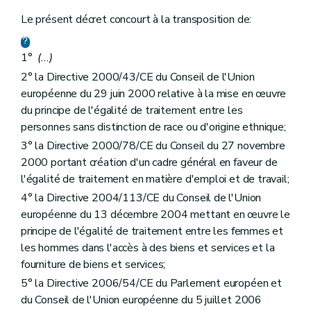
Art. 24
Art. 25
Le présent décret concourt à la transposition de:
Art. 26
Art. 27
1°
(...)
Chapitre XIII
Charge de la preuve
Art. 28
2° la Directive 2000/43/CE du Conseil de l'Union
Art. 29
européenne du 29 juin 2000 relative à la mise en œuvre
Chapitre XIV
Instances compétentes
du principe de l'égalité de traitement entre les
Art. 30
Art. 31
personnes sans distinction de race ou d'origine ethnique;
Art. 32
3° la Directive 2000/78/CE du Conseil du 27 novembre
Chapitre XV
Du suivi et de l'évaluation
2000 portant création d'un cadre général en faveur de
Art. 33
Chapitre XVI
Du contrôle, de la surveillance et du rapport au Parlement wallon
l'égalité de traitement en matière d'emploi et de travail;
Art. 34
4° la Directive 2004/113/CE du Conseil de l'Union
Art. 35
européenne du 13 décembre 2004 mettant en œuvre le
Chapitre XVII
Des dispositions modificatives, abrogatoires et finales
Art. 36
principe de l'égalité de traitement entre les femmes et
Art. 37
les hommes dans l'accès à des biens et services et la
Art. 38
fourniture de biens et services;
Art. 39
5° la Directive 2006/54/CE du Parlement européen et
du Conseil de l'Union européenne du 5 juillet 2006