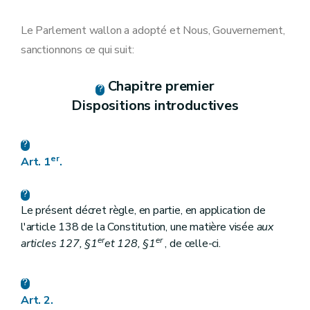
Art. 9
Chapitre VI
Motifs généraux de justification
Art. 10
Le Parlement wallon a adopté et Nous, Gouvernement,
Chapitre VII
Motifs spécifiques de justification
sanctionnons ce qui suit:
Art. 11
Art.
11/1
Chapitre VIII
Actions positives et aménagements raisonnables
Chapitre premier
Art. 12
Dispositions introductives
Art. 13
Art. 14
Chapitre IX
Interdiction de discrimination
Art. 15
Chapitre X
Conciliation
er
Art. 1
.
Art. 16
Chapitre XI
Dispositifs de protection
Art. 17
Le présent décret règle, en partie, en application de
Art. 18
Art.
18/1
l'article 138 de la Constitution, une matière visée
aux
Art. 19
er
er
articles 127, §1
et 128, §1
, de celle-ci.
Art. 20
Art. 21
Chapitre XII
Dispositions pénales « et amendes administratives » (Décret du 28/02/2019).
Art. 22
Art. 2.
Art. 23