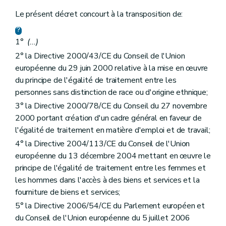
Art. 24
Art. 25
Le présent décret concourt à la transposition de:
Art. 26
Art. 27
1°
(...)
Chapitre XIII
Charge de la preuve
Art. 28
2° la Directive 2000/43/CE du Conseil de l'Union
Art. 29
européenne du 29 juin 2000 relative à la mise en œuvre
Chapitre XIV
Instances compétentes
du principe de l'égalité de traitement entre les
Art. 30
Art. 31
personnes sans distinction de race ou d'origine ethnique;
Art. 32
3° la Directive 2000/78/CE du Conseil du 27 novembre
Chapitre XV
Du suivi et de l'évaluation
2000 portant création d'un cadre général en faveur de
Art. 33
Chapitre XVI
Du contrôle, de la surveillance et du rapport au Parlement wallon
l'égalité de traitement en matière d'emploi et de travail;
Art. 34
4° la Directive 2004/113/CE du Conseil de l'Union
Art. 35
européenne du 13 décembre 2004 mettant en œuvre le
Chapitre XVII
Des dispositions modificatives, abrogatoires et finales
Art. 36
principe de l'égalité de traitement entre les femmes et
Art. 37
les hommes dans l'accès à des biens et services et la
Art. 38
fourniture de biens et services;
Art. 39
5° la Directive 2006/54/CE du Parlement européen et
du Conseil de l'Union européenne du 5 juillet 2006