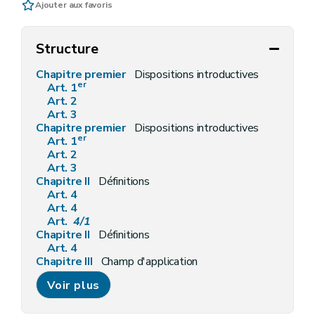
Ajouter aux favoris
Structure
Chapitre premier
Dispositions introductives
er
Art. 1
Art. 2
Art. 3
Chapitre premier
Dispositions introductives
er
Art. 1
Art. 2
Art. 3
Chapitre II
Définitions
Art. 4
Art. 4
Art.
4/1
Chapitre II
Définitions
Art. 4
Chapitre III
Champ d'application
Art. 5
Voir plus
Art. 6
Chapitre III
Champ d'application