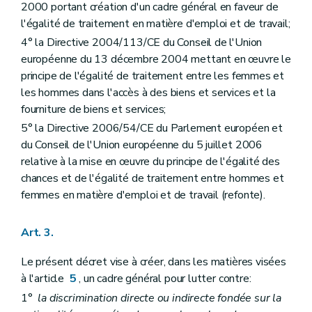
2000 portant création d'un cadre général en faveur de
Art.
18/1
l'égalité de traitement en matière d'emploi et de travail;
Art. 19
Art. 20
4° la Directive 2004/113/CE du Conseil de l'Union
Art. 21
européenne du 13 décembre 2004 mettant en œuvre le
Chapitre XI
Dispositifs de protection
principe de l'égalité de traitement entre les femmes et
Art. 17
Art. 18
les hommes dans l'accès à des biens et services et la
Art.
18/1
fourniture de biens et services;
Art. 19
5° la Directive 2006/54/CE du Parlement européen et
Art. 20
Art. 21
du Conseil de l'Union européenne du 5 juillet 2006
Chapitre XII
Dispositions pénales
relative à la mise en œuvre du principe de l'égalité des
Art. 22
chances et de l'égalité de traitement entre hommes et
Art. 22
femmes en matière d'emploi et de travail (refonte).
Art. 23
Art. 23
Art. 24
Art. 3.
Art. 24
Art. 25
Le présent décret vise à créer, dans les matières visées
Art. 26
Art. 27
à l'article
5
, un cadre général pour lutter contre:
Chapitre XII
Dispositions pénales
1°
la discrimination directe ou indirecte fondée sur la
Art. 22