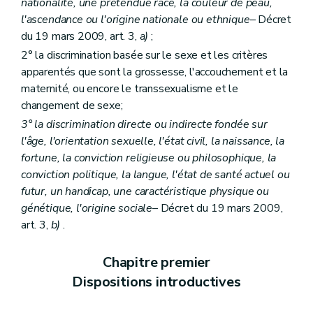
nationalité, une prétendue race, la couleur de peau,
Art. 23
Art. 24
l'ascendance ou l'origine nationale ou ethnique
– Décret
Art. 25
du 19 mars 2009, art. 3,
a)
;
Art. 26
2° la discrimination basée sur le sexe et les critères
Art. 27
Chapitre XIII
Charge de la preuve
apparentés que sont la grossesse, l'accouchement et la
Art. 28
maternité, ou encore le transsexualisme et le
Art. 28
changement de sexe;
Art. 29
Chapitre XIII
Charge de la preuve
3° la discrimination directe ou indirecte fondée sur
Art. 28
l'âge, l'orientation sexuelle, l'état civil, la naissance, la
Art. 29
fortune, la conviction religieuse ou philosophique, la
Chapitre XIV
Instances compétentes
conviction politique, la langue, l'état de santé actuel ou
Art. 30
Art. 31
futur, un handicap, une caractéristique physique ou
Art. 32
génétique, l'origine sociale
– Décret du 19 mars 2009,
Chapitre XIV
Instances compétentes
art. 3,
b)
.
Art. 30
Art. 31
Art. 32
Chapitre premier
Chapitre XV
Du suivi et de l'évaluation
Dispositions introductives
Art. 33
Art. 33
Chapitre XV
Du suivi et de l'évaluation