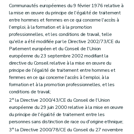
Art.
11/1
Communautés européennes du 9 février 1976 relative à
Chapitre VII
Motifs spécifiques de justification
la mise en œuvre du principe de l'égalité de traitement
Art. 11
Art.
11/1
entre hommes et femmes en ce qui concerne l'accès à
Chapitre VIII
Actions positives et aménagements raisonnables
l'emploi, à la formation et à la promotion
Art. 12
professionnelles, et les conditions de travail, telle
Art. 12
qu'elle a été modifiée par le Directive 2002/73/CE du
Art. 13
Art. 14
Parlement européen et du Conseil de l'Union
Chapitre VIII
Actions positives et aménagements raisonnables
européenne du 23 septembre 2002 modifiant la
Art. 12
directive du Conseil relative à la mise en œuvre du
Art. 13
principe de l'égalité de traitement entre hommes et
Art. 14
Chapitre IX
Interdiction de discrimination
femmes en ce qui concerne l'accès à l'emploi, à la
Art. 15
formation et à la promotion professionnelles, et les
Chapitre IX
Interdiction de discrimination
conditions de travail;
Art. 15
Chapitre X
Conciliation
2° la Directive 2000/43/CE du Conseil de l'Union
Art. 16
européenne du 29 juin 2000 relative à la mise en œuvre
Chapitre X
Conciliation
du principe de l'égalité de traitement entre les
Art. 16
personnes sans distinction de race ou d'origine ethnique;
Chapitre XI
Dispositifs de protection
Art. 17
3° la Directive 2000/78/CE du Conseil du 27 novembre
Art. 18