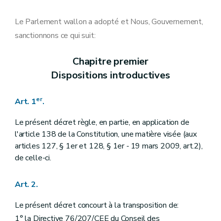
Art. 5
Art. 5
Art. 6
Le Parlement wallon a adopté et Nous, Gouvernement,
Chapitre IV
Justifications des distinctions directes
sanctionnons ce qui suit:
Art. 7
Art. 8
Art.
8/1
Chapitre premier
Chapitre IV
Justifications des distinctions directes
Dispositions introductives
Art. 7
Art. 8
Art. 8
er
Art. 1
.
Art.
8/1
Chapitre V
Justification des distinctions indirectes
Art. 9
Le présent décret règle, en partie, en application de
Chapitre V
Justification des distinctions indirectes
l'article 138 de la Constitution, une matière visée (aux
Art. 9
articles 127, § 1er et 128, § 1er -
19 mars 2009, art.2),
Art. 9
de celle-ci.
Chapitre VI
Motifs généraux de justification
Art. 10
Chapitre VI
Motifs généraux de justification
Art. 2.
Art. 10
Art. 10
Le présent décret concourt à la transposition de:
Chapitre VII
Motifs spécifiques de justification
Art. 11
1° la Directive 76/207/CEE du Conseil des