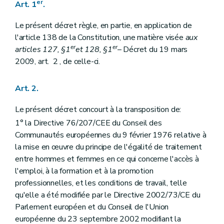
er
Art. 1
.
Art. 33
Chapitre XVI
Du contrôle, de la surveillance et du rapport au Parlement wallon
Art. 34
Le présent décret règle, en partie, en application de
Art. 35
l'article 138 de la Constitution, une matière visée
aux
Art. 35
er
er
articles 127, §1
et 128, §1
– Décret du 19 mars
Chapitre XVI
Du contrôle, de la surveillance et du rapport au Parlement wallon
2009, art. 2 , de celle-ci.
Art. 34
Art. 35
Chapitre XVII
Des dispositions modificatives, abrogatoires et finales
Art. 2.
Art. 36
Art. 37
Le présent décret concourt à la transposition de:
Art. 38
Art. 39
1° la Directive 76/207/CEE du Conseil des
Chapitre XVII
Des dispositions modificatives, abrogatoires et finales
Communautés européennes du 9 février 1976 relative à
Art. 36
la mise en œuvre du principe de l'égalité de traitement
Art. 37
Art. 38
entre hommes et femmes en ce qui concerne l'accès à
Art. 39
l'emploi, à la formation et à la promotion
professionnelles, et les conditions de travail, telle
qu'elle a été modifiée par le Directive 2002/73/CE du
Parlement européen et du Conseil de l'Union
européenne du 23 septembre 2002 modifiant la