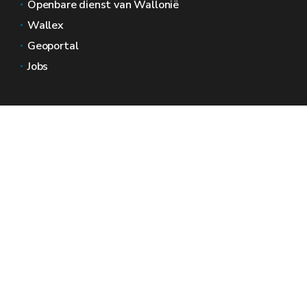
Openbare dienst van Wallonië
Wallex
Geoportal
Jobs
Neem contact met ons op
Wallonië Ruimtes
Pers
Dien een klacht in bij de SPW
Een onregelmatigheid melden