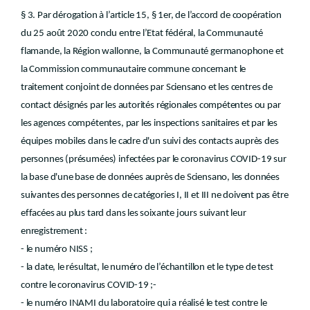
§ 3. Par dérogation à l’article 15, § 1er, de l’accord de coopération
du 25 août 2020 conclu entre l’Etat fédéral, la Communauté
flamande, la Région wallonne, la Communauté germanophone et
la Commission communautaire commune concernant le
traitement conjoint de données par Sciensano et les centres de
contact désignés par les autorités régionales compétentes ou par
les agences compétentes, par les inspections sanitaires et par les
équipes mobiles dans le cadre d'un suivi des contacts auprès des
personnes (présumées) infectées par le coronavirus COVID-19 sur
la base d'une base de données auprès de Sciensano, les données
suivantes des personnes de catégories I, II et III ne doivent pas être
effacées au plus tard dans les soixante jours suivant leur
enregistrement :
- le numéro NISS ;
- la date, le résultat, le numéro de l’échantillon et le type de test
contre le coronavirus COVID-19 ;-
- le numéro INAMI du laboratoire qui a réalisé le test contre le