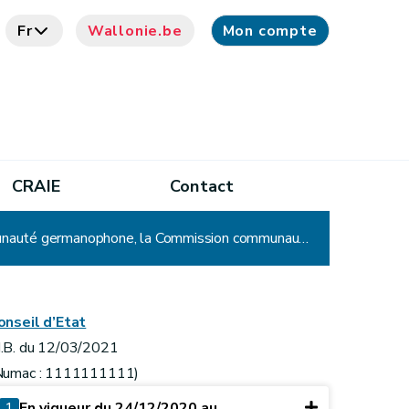
Fr
Wallonie.be
Mon compte
CRAIE
Contact
Accord de coopération entre l’Etat fédéral, la Communauté flamande, la Communauté française, la Communauté germanophone, la Commission communautaire commune, la Région wallonne et la Commission communautaire française concernant le traitement de données relatives aux vaccinations contre la COVID-19
onseil d’Etat
.B. du 12/03/2021
Numac : 1111111111)
1
En vigueur du 24/12/2020 au ...