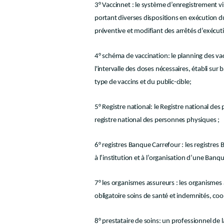
3° Vaccinnet : le système d’enregistrement v
portant diverses dispositions en exécution d
préventive et modifiant des arrêtés d’exécuti
4° schéma de vaccination: le planning des v
l'intervalle des doses nécessaires, établi s
type de vaccins et du public-cible;
5° Registre national: le Registre national de
registre national des personnes physiques ;
6° registres Banque Carrefour : les registres B
à l’institution et à l’organisation d’une Banqu
7° les organismes assureurs : les organismes ass
obligatoire soins de santé et indemnités, coo
8° prestataire de soins: un professionnel de l