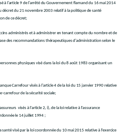
isé à l’article 9 de l’arrêté du Gouvernement flamand du 16 mai 2014
u décret du 21 novembre 2003 relatif à la politique de santé
on de ce décret;
accins administrés et à administrer en tenant compte du nombre et de
ur base des recommandations thérapeutiques d’administration selon le
s personnes physiques visé dans la loi du 8 août 1983 organisant un
anque Carrefour visés à l’article 4 de la loi du 15 janvier 1990 relative
e-carrefour de la sécurité sociale;
ureurs visés à l'article 2, i), de la loi relative à l'assurance
rdonnée le 14 juillet 1994 ;
a santé visé par la loi coordonnée du 10 mai 2015 relative à l'exercice