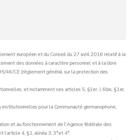
ment européen et du Conseil du 27 avril 2016 relatif à la
tement des données à caractère personnel et à la libre
 95/46/CE (règlement général sur la protection des
ionnelles, et notamment ses articles 5, §1er, I, 6bis, §1er,
s institutionnelles pour la Communauté germanophone,
réation et au fonctionnement de l'Agence fédérale des
’article 4, §1, alinéa 3, 3°et 4°.