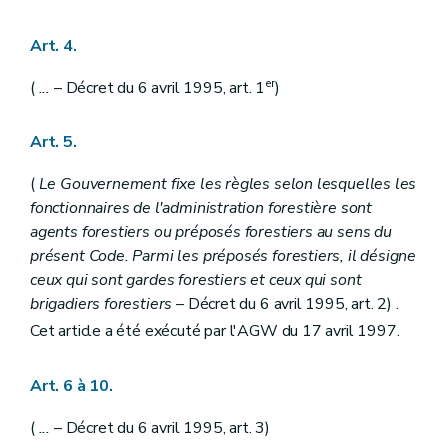
Art. 86
Art. 87
Section 2
Dispositions relatives aux droits d'usage en bois seulement
Art. 4.
Art. 88
Art. 89
er
(
...
– Décret du 6 avril 1995, art. 1
)
Art. 90
Art. 91
Art. 92
Art. 5.
Section 3
Dispositions applicables aux droits de pâturage, glandée et panage
Art. 93
(
Le Gouvernement fixe les règles selon lesquelles les
Art. 94
fonctionnaires de l'administration forestière sont
Art. 95
agents forestiers ou préposés forestiers au sens du
Art. 96
Art. 97
présent Code. Parmi les préposés forestiers, il désigne
Art. 98
ceux qui sont gardes forestiers et ceux qui sont
Art. 99
brigadiers forestiers
– Décret du 6 avril 1995, art. 2) .
Art. 100
Art. 101
Cet article a été exécuté par l'AGW du 17 avril 1997.
Art. 102
Titre X
Police et conservation des bois
Art. 6 à 10.
Art. 103
Art. 104
Art. 105
(
...
– Décret du 6 avril 1995, art. 3)
Art. 106