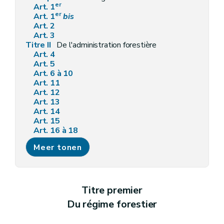
er
Art. 1
er
Art. 1
bis
Art. 2
Art. 3
Titre II
De l'administration forestière
Art. 4
Art. 5
Art. 6 à 10
Art. 11
Art. 12
Art. 13
Art. 14
Art. 15
Art. 16 à 18
Art. 19
Meer tonen
Art. 20
Art. 21
Art. 22
Art. 23
Titre III
Délimitations et abornements
Titre premier
Art. 24
Du régime forestier
Art. 25
Art. 26