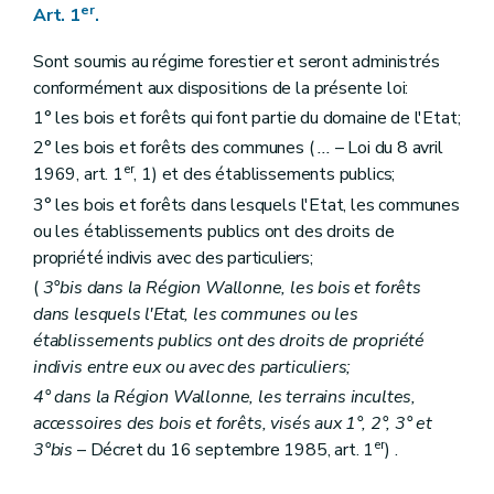
Art. 27
er
Art. 1
.
Art. 28
Art. 29
Sont soumis au régime forestier et seront administrés
Art. 30
Titre IV
Aménagements
conformément aux dispositions de la présente loi:
Art. 31
1° les bois et forêts qui font partie du domaine de l'Etat;
Art. 32
2° les bois et forêts des communes (
...
– Loi du 8 avril
Art. 33
Art. 34
er
1969, art. 1
, 1) et des établissements publics;
Art. 35
3° les bois et forêts dans lesquels l'Etat, les communes
Titre V
Des adjudications de coupes
ou les établissements publics ont des droits de
Section 1
Dispositions générales
Art. 36
propriété indivis avec des particuliers;
Art. 37
(
3°bis dans la Région Wallonne, les bois et forêts
Art. 38
dans lesquels l'Etat, les communes ou les
Art. 39
Art. 40
établissements publics ont des droits de propriété
Art. 41
indivis entre eux ou avec des particuliers;
Art. 42
4° dans la Région Wallonne, les terrains incultes,
Art. 43
Art. 44
accessoires des bois et forêts, visés aux 1°, 2°, 3° et
Section 2
Dispositions particulières aux bois indivis
er
3°bis
– Décret du 16 septembre 1985, art. 1
) .
Art. 45
Art. 46