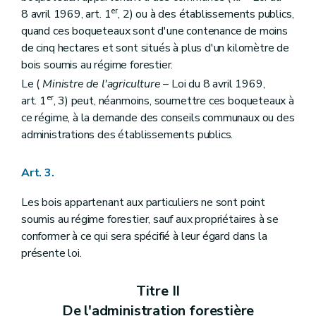
Art. 67
er
Art. 68
8 avril 1969, art. 1
, 2) ou à des établissements publics,
Section 2
Dispositions applicables aux bois des communes seulement
quand ces boqueteaux sont d'une contenance de moins
Art. 69
de cinq hectares et sont situés à plus d'un kilomètre de
Titre VII
Réarpentages et recolements
bois soumis au régime forestier.
Art. 70
Art. 71
Le (
Ministre de l'agriculture
– Loi du 8 avril 1969,
Art. 72
er
art. 1
, 3) peut, néanmoins, soumettre ces boqueteaux à
Art. 73
ce régime, à la demande des conseils communaux ou des
Art. 74
Art. 75
administrations des établissements publics.
Art. 76
Art. 77
Art. 3.
Art. 78
Titre VIII
Des adjudications et délivrances de la glandée, du panage, de la paisson, des chablis, bois de délits et autres produits forestiers
Art. 79
Les bois appartenant aux particuliers ne sont point
Art. 80
soumis au régime forestier, sauf aux propriétaires à se
Art. 81
conformer à ce qui sera spécifié à leur égard dans la
Art. 82
présente loi.
Art. 83
Titre IX
Des droits d'usage
Section 1
Dispositions relatives aux droits d'usage en général
Titre II
Art. 84
Art. 85
De l'administration forestière