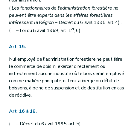
Art. 151
(
Les fonctionnaires de l'administration forestière ne
Art. 152 et 153
peuvent être experts dans les affaires forestières
Titre XII
Des peines et condamnations pour tous les bois et forêts en général
Art. 154
intéressant la Région
– Décret du 6 avril 1995, art. 4) .
Art. 155
er
(
...
– Loi du 8 avril 1969, art. 1
, 6)
Art. 156
Art. 157
Art. 158
Art. 15.
Art. 159
Art. 160
Nul employé de l'administration forestière ne peut faire
Art. 161
Art. 162
le commerce de bois, ni exercer directement ou
Art. 163
indirectement aucune industrie où le bois serait employé
Art. 164
comme matière principale, ni tenir auberge ou débit de
Art. 165 et 166
boissons, à peine de suspension et de destitution en cas
Art. 167
Art. 168
de récidive.
Art. 169
Art. 170
Art. 16 à 18.
Art. 171
Art. 172
Art. 173
(
...
– Décret du 6 avril 1995, art. 5)
Art. 174