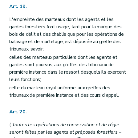
Art. 175
Art. 19.
Art. 176
Titre XIII
Des bois et forêts des particuliers
Art. 177
L'empreinte des marteaux dont les agents et les
Art. 178
gardes forestiers font usage, tant pour la marque des
Art. 179
bois de délit et des chablis que pour les opérations de
Art. 179
bis
balivage et de martelage, est déposée au greffe des
Art. 180
Art. 181
tribunaux, savoir:
Art. 182
celles des marteaux particuliers dont les agents et
Art. 183
gardes sont pourvus, aux greffes des tribunaux de
Art. 184
Titre XIV
De la circulation dans les bois et forêts en général en Région wallonne
première instance dans le ressort desquels ils exercent
Section première
Dispositions générales
leurs fonctions;
Art. 185
celle du marteau royal uniforme, aux greffes des
Art. 186
Art. 186
bis
tribunaux de première instance et des cours d'appel.
Art. 187
Art. 188
Art. 189
Art. 20.
Section 2
Dispositions particulières à certains modes de locomotion ou à certaines activités
Art. 190
(
Toutes les opérations de conservation et de régie
Art. 191
seront faites par les agents et préposés forestiers
–
Art. 192