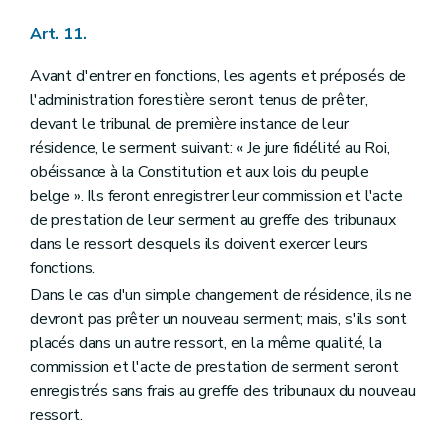
Art. 107
Art. 11.
Art. 108
Art. 109
Art. 110
Avant d'entrer en fonctions, les agents et préposés de
Art. 111
l'administration forestière seront tenus de prêter,
Art. 112
devant le tribunal de première instance de leur
Art. 113
résidence, le serment suivant: « Je jure fidélité au Roi,
Art. 114
Art. 115
obéissance à la Constitution et aux lois du peuple
Art. 116
belge ». Ils feront enregistrer leur commission et l'acte
Art. 117
de prestation de leur serment au greffe des tribunaux
Art. 118
dans le ressort desquels ils doivent exercer leurs
Art. 119
Titre XI
De la procédure en matière de délits commis dans les bois soumis au régime forestier
fonctions.
Section 1
De la poursuite des délits
Dans le cas d'un simple changement de résidence, ils ne
Art. 120
devront pas prêter un nouveau serment; mais, s'ils sont
Art. 121
Art. 122
placés dans un autre ressort, en la même qualité, la
Art. 123
commission et l'acte de prestation de serment seront
Art. 124
enregistrés sans frais au greffe des tribunaux du nouveau
Art. 125
ressort.
Art. 126
Art. 127