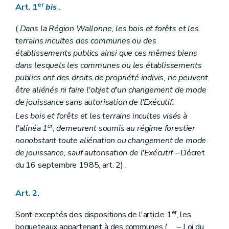
Section 3
Dispositions particulières aux bois des communes et des établissements publics
er
Art. 1
bis
.
Art. 47
Art. 48
(
Dans la Région Wallonne, les bois et forêts et les
Art. 49
terrains incultes des communes ou des
Art. 50
établissements publics ainsi que ces mêmes biens
Titre VI
Des exploitations
Section 1
Dispositions générales
dans lesquels les communes ou les établissements
Art. 51
publics ont des droits de propriété indivis, ne peuvent
Art. 52
être aliénés ni faire l'objet d'un changement de mode
Art. 53
de jouissance sans autorisation de l'Exécutif.
Art. 54
Art. 55
Les bois et forêts et les terrains incultes visés à
Art. 56
er
l'alinéa 1
, demeurent soumis au régime forestier
Art. 57
nonobstant toute aliénation ou changement de mode
Art. 58
Art. 59
de jouissance, sauf autorisation de l'Exécutif
– Décret
Art. 60
du 16 septembre 1985, art. 2) .
Art. 61
Art. 62
Art. 63
Art. 2.
Art. 64
Art. 65
er
Sont exceptés des dispositions de l'article 1
, les
Art. 66
boqueteaux appartenant à des communes (
...
– Loi du