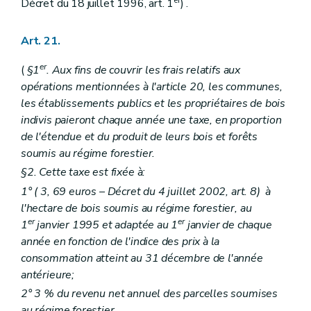
er
Décret du 18 juillet 1996, art. 1
) .
Art. 193
Art. 194
Art. 195
Art. 21.
Section 3
Dispositions particulières au balisage
Art. 196
er
(
§1
. Aux fins de couvrir les frais relatifs aux
Art. 197
Art. 198
opérations mentionnées à l'article 20, les communes,
Art. 199
les établissements publics et les propriétaires de bois
er
Titre XV – Décret du 16 février 1995, art. 4, al.1
indivis paieront chaque année une taxe, en proportion
Art. 200
de l'étendue et du produit de leurs bois et forêts
Titre XVI
De l'inventaire permanent des ressources ligneuses en Région wallonne
Art. 201
soumis au régime forestier.
Art. 202
§2. Cette taxe est fixée à:
Art. 203
1° (
3, 69 euros
– Décret du 4 juillet 2002, art. 8) à
Art. 204
Art. 205
l'hectare de bois soumis au régime forestier, au
Art. 206
er
er
1
janvier 1995 et adaptée au 1
janvier de chaque
Art. 207
année en fonction de l'indice des prix à la
Art. 208
consommation atteint au 31 décembre de l'année
antérieure;
2° 3 % du revenu net annuel des parcelles soumises
au régime forestier.