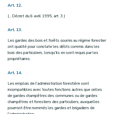
Art. 128
Art. 12.
Art. 129
Art. 130
Art. 131
(... Décret du 6 avril 1995, art. 3
)
Art. 132
Art. 133
Art. 13.
Art. 134
Art. 135
Art. 136
Les gardes des bois et forêts soumis au régime forestier
Art. 137
ont qualité pour constate les délits commis dans les
Art. 138
bois des particuliers, lorsqu'ils en sont requis par les
Art. 139
propriétaires.
Art. 140
Art. 141
Art. 142
Art. 14.
Art. 143
Art. 144
Les emplois de l'administration forestière sont
Art. 145
Art. 146
incompatibles avec toutes fonctions autres que celles
Art. 147
de gardes champêtres des communes ou de gardes
Section 2
De l'exécution des jugements
champêtres et forestiers des particuliers, auxquelles
Art. 148
Art. 149
pourront être nommés les gardes et brigadiers de
Art. 150
l'administration.