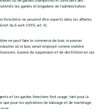
munes ou de gardes champêtres et forestiers des
 nommés les gardes et brigadiers de l'administration.
on forestière ne peuvent être experts dans les affaires
cret du 6 avril 1995, art. 4) .
ière ne peut faire le commerce de bois, ni exercer
industrie où le bois serait employé comme matière
de boissons, à peine de suspension et de destitution en cas
age, de la paisson, des chablis, bois de délits et autres produits forestiers
nts et les gardes forestiers font usage, tant pour la
is que pour les opérations de balivage et de martelage,
avoir: