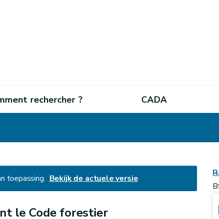
mment rechercher ?
CADA
R
an toepassing.
Bekijk de actuele versie
B
nt le Code forestier