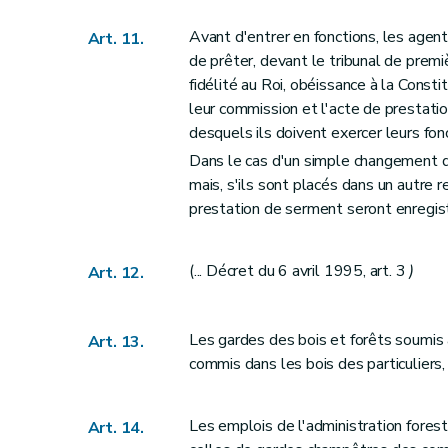
Art. 56
Avant d'entrer en fonctions, les agent
Art. 11.
Art. 57
de prêter, devant le tribunal de premiè
Art. 58
fidélité au Roi, obéissance à la Consti
leur commission et l'acte de prestatio
Art. 59
desquels ils doivent exercer leurs fon
Art. 60
Dans le cas d'un simple changement d
Art. 61
mais, s'ils sont placés dans un autre 
Art. 62
prestation de serment seront enregist
Art. 63
Art. 64
(... Décret du 6 avril 1995, art. 3
)
Art. 12.
Art. 65
Art. 66
Art. 67
Les gardes des bois et forêts soumis 
Art. 13.
Art. 68
commis dans les bois des particuliers, 
Section 2
Dispositions applicables aux boi
Art. 69
Les emplois de l'administration fores
Art. 14.
Titre VII
Réarpentages et recolements