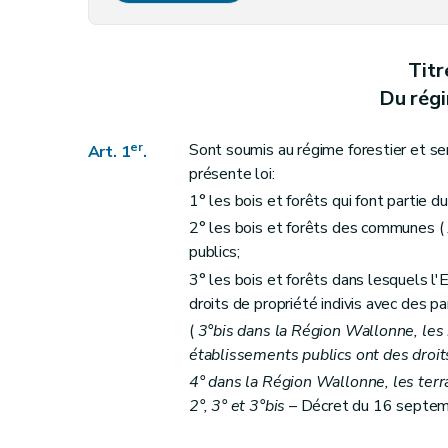
Art. 14
Art. 15
Titr
Art. 16 à 18
Du régi
Art. 19
Art. 20
er
Sont soumis au régime forestier et se
Art. 1
.
Art. 21
présente loi:
Art. 22
1° les bois et forêts qui font partie d
Art. 23
2° les bois et forêts des communes (
Titre III
Délimitations et abornements
publics;
Art. 24
3° les bois et forêts dans lesquels l
droits de propriété indivis avec des par
Art. 25
(
3°bis dans la Région Wallonne, les 
Art. 26
établissements publics ont des droits
Art. 27
4° dans la Région Wallonne, les terrai
Art. 28
2°, 3° et 3°bis
– Décret du 16 septemb
Art. 29
Art. 30