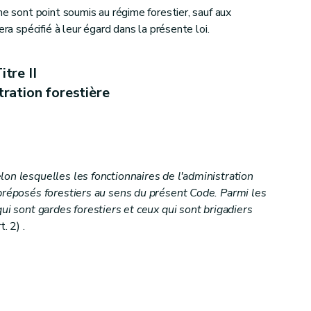
ne sont point soumis au régime forestier, sauf aux
era spécifié à leur égard dans la présente loi.
ndivis
itre II
tration forestière
is des communes et des établissements publics
on lesquelles les fonctionnaires de l'administration
 préposés forestiers au sens du présent Code. Parmi les
qui sont gardes forestiers et ceux qui sont brigadiers
. 2) .