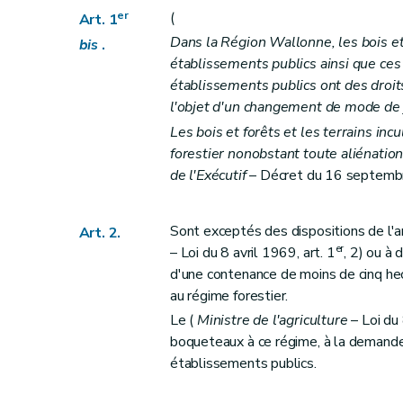
er
(
Art. 1
Titre IV
Aménagements
Dans la Région Wallonne, les bois et
bis
.
Art. 31
établissements publics ainsi que c
Art. 32
établissements publics ont des droits
Art. 33
l'objet d'un changement de mode de j
Art. 34
Les bois et forêts et les terrains incu
Art. 35
forestier nonobstant toute aliénatio
Titre V
Des adjudications de coupes
de l'Exécutif
– Décret du 16 septembre
Section 1
Dispositions générales
Art. 36
Sont exceptés des dispositions de l'ar
Art. 2.
Art. 37
er
– Loi du 8 avril 1969, art. 1
, 2) ou à
d'une contenance de moins de cinq hec
Art. 38
au régime forestier.
Art. 39
Le (
Ministre de l'agriculture
– Loi du 
Art. 40
boqueteaux à ce régime, à la demand
Art. 41
établissements publics.
Art. 42
Art. 43