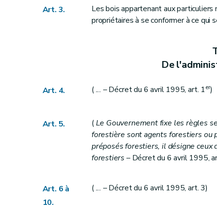
Les bois appartenant aux particuliers 
Art. 3.
Art. 44
propriétaires à se conformer à ce qui s
Section 2
Dispositions particulières aux bois i
Art. 45
T
Art. 46
De l'adminis
Section 3
Dispositions particulières aux bo
Art. 47
er
(
...
– Décret du 6 avril 1995, art. 1
)
Art. 4.
Art. 48
Art. 49
Art. 50
(
Le Gouvernement fixe les règles sel
Art. 5.
Titre VI
Des exploitations
forestière sont agents forestiers ou
préposés forestiers, il désigne ceux 
Section 1
Dispositions générales
forestiers
– Décret du 6 avril 1995, art
Art. 51
Art. 52
(
...
– Décret du 6 avril 1995, art. 3)
Art. 53
Art. 6 à
Art. 54
10.
Art. 55