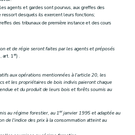
 les agents et gardes sont pourvus, aux greffes des
'usage en général
 ressort desquels ils exercent leurs fonctions;
greffes des tribunaux de première instance et des cours
on et de régie seront faites par les agents et préposés
d'usage en bois seulement
er
 art. 1
) .
elatifs aux opérations mentionnées à l'article 20, les
 et les propriétaires de bois indivis paieront chaque
tendue et du produit de leurs bois et forêts soumis au
s de pâturage, glandée et panage
er
mis au régime forestier, au 1
janvier 1995 et adaptée au
n de l'indice des prix à la consommation atteint au