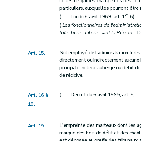
celles de gardes champêtres des com
Art. 70
particuliers, auxquelles pourront être
er
(
...
– Loi du 8 avril 1969, art. 1
, 6)
Art. 71
(
Les fonctionnaires de l'administrati
Art. 72
forestières intéressant la Région
– Dé
Art. 73
Art. 74
Art. 75
Nul employé de l'administration forest
Art. 15.
directement ou indirectement aucune 
Art. 76
principale, ni tenir auberge ou débit 
Art. 77
de récidive.
Art. 78
Titre VIII
Des adjudications et délivrances de la glandée, du pan
(
...
– Décret du 6 avril 1995, art. 5)
Art. 16 à
Art. 79
18.
Art. 80
Art. 81
Art. 82
L'empreinte des marteaux dont les age
Art. 19.
Art. 83
marque des bois de délit et des chabl
est déposée au greffe des tribunaux, s
Titre IX
Des droits d'usage