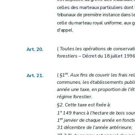
celles des marteaux particuliers dont
Section 1
Dispositions relatives aux droits d
tribunaux de première instance dans le
Art. 84
celle du marteau royal uniforme, aux 
Art. 85
d'appel.
Art. 86
Art. 87
(
Toutes les opérations de conservati
Art. 20.
Section 2
Dispositions relatives aux droits 
forestiers
– Décret du 18 juillet 1996,
Art. 88
Art. 89
er
(
§1
. Aux fins de couvrir les frais r
Art. 90
Art. 21.
communes, les établissements publics
Art. 91
année une taxe, en proportion de l'é
Art. 92
régime forestier.
Section 3
Dispositions applicables aux droit
§2. Cette taxe est fixée à:
Art. 93
1° 149 francs à l'hectare de bois sou
Art. 94
er
1
janvier de chaque année en fonctio
Art. 95
31 décembre de l'année antérieure;
Art. 96