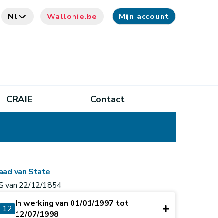
Nl
Wallonie.be
Mijn account
CRAIE
Contact
aad van State
S van 22/12/1854
In werking van 01/01/1997 tot
12
12/07/1998