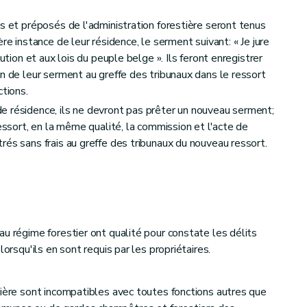
s et préposés de l'administration forestière seront tenus
re instance de leur résidence, le serment suivant: « Je jure
tution et aux lois du peuple belge ». Ils feront enregistrer
n de leur serment au greffe des tribunaux dans le ressort
ctions.
e résidence, ils ne devront pas prêter un nouveau serment;
ressort, en la même qualité, la commission et l'acte de
rés sans frais au greffe des tribunaux du nouveau ressort.
au régime forestier ont qualité pour constate les délits
lorsqu'ils en sont requis par les propriétaires.
s des communes seulement
tière sont incompatibles avec toutes fonctions autres que