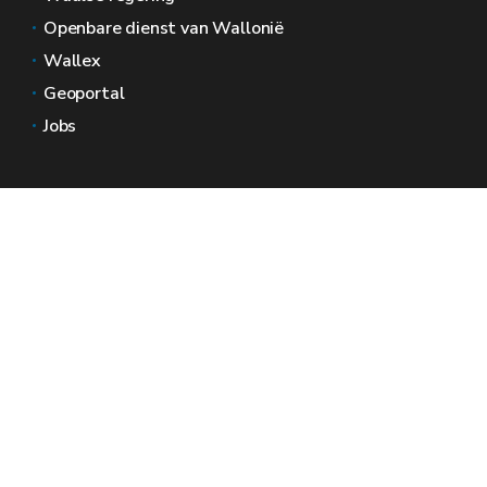
Openbare dienst van Wallonië
Wallex
Geoportal
Jobs
Neem contact met ons op
Wallonië Ruimtes
Pers
Dien een klacht in bij de SPW
Een onregelmatigheid melden