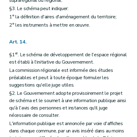
suprarégional ou régional.
Art. 260
§3. Le schéma peut indiquer:
Art. 261
Chapitre IV
Des actes et travaux dispensés du permis d'urbanisme, de l'avis conforme du fonctionnaire délégué ou du concours d'un architecte
1° la définition d'aires d'aménagement du territoire;
Art. 262
2° les instruments à mettre en œuvre.
Art. 263
Art. 264
Art. 265
Art. 14.
Chapitre IV
bis
Des arbres et des haies remarquables
Art. 266
er
§1
. Le schéma de développement de l'espace régional
Art. 267
est établi à l'initiative du Gouvernement.
Art. 268
Art. 269
La commission régionale est informée des études
Art. 270
préalables et peut à toute époque formuler les
Chapitre IV
ter
De la liste des modifications d'utilisation de bâtiments subordonnées à permis
suggestions qu'elle juge utiles.
Art. 271
Chapitre IV
quater
Du boisement subordonné à permis
§2. Le Gouvernement adopte provisoirement le projet
Chapitre V
Des fonctionnaires délégués pour l'application des articles 42, 43, 45, 48 et 50 à 55 (lire articles 84, 89, 99, 107 à 109, 115, 116, 118 et 127)
de schéma et le soumet à une information publique ainsi
Art. 272
qu'à l'avis des personnes et instances qu'il juge
Art. 273
Chapitre VI
(
De la liste des personnes de droit public et des actes et travaux d'utilité publique pour laquelle les permis d'urbanisme et de lotir sont délivrés par le Gouvernement ou le fonctionnaire délégué (
nécessaire de consulter.
Art. 274
L'information publique est annoncée par voie d'affiches
Art. 274
bis
dans chaque commune, par un avis inséré dans au moins
Art. 275 et 276