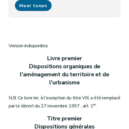
Chapitre V
Des délais relatifs aux permis et aux recours
Meer tonen
Art. 8
Art. 9
Art. 10
Chapitre VI
Des agréments et des subventions
Art. 11
Art. 12
Titre II
De la conception de l'aménagement du territoire
Chapitre premier
Du schéma de développement de l'espace régional
Version indisponible.
Art. 13
Art. 14
Livre premier
Art. 15
Dispositions organiques de
Chapitre II
Du schéma de structure communal
Art. 16
l'aménagement du territoire et de
Art. 17
l'urbanisme
Art. 18
Titre III
Des plans d'aménagement du territoire
Chapitre premier
Des dispositions générales
N.B. Ce livre Ier, à l'exception du titre VIII, a été remplacé
Art. 19
Art. 20
er
par le décret du 27 novembre 1997 , art. 1
.
Chapitre II
Du plan de secteur
Section première
Généralités
Titre premier
Art. 21
Dispositions générales
Section 2
Contenu