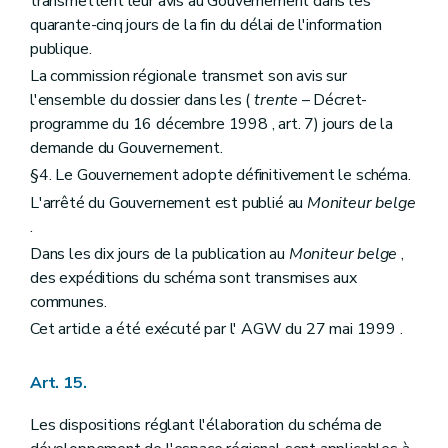
transmettent leur avis au Gouvernement dans les
Art. 292
quarante-cinq jours de la fin du délai de l'information
Art. 293
Art. 294
publique.
Art. 295
La commission régionale transmet son avis sur
Art. 296
l'ensemble du dossier dans les (
trente
– Décret-
Art. 297
Art. 298
programme du 16 décembre 1998 , art. 7) jours de la
Art. 299
demande du Gouvernement.
Art. 300
§4. Le Gouvernement adopte définitivement le schéma.
Art. 301
Section 5
Des dossiers de demandes relatives aux travaux et actes de minime importance
L'arrêté du Gouvernement est publié au
Moniteur belge
Art. 302
.
Art. 303
Dans les dix jours de la publication au
Moniteur belge
,
Section 6
Du dossier de demandes de permis de bâtir concernant les serres érigées à des fins commerciales et professionnelles
Art. 304
des expéditions du schéma sont transmises aux
Art. 305
communes.
Section 7
Dispositions finales
Cet article a été exécuté par l' AGW du 27 mai 1999 .
Art. 306
Chapitre VIII
De la composition du dossier de demande de permis d'exécution de travaux techniques
Art. 307
Art. 15.
Art. 308
Art. 309
Les dispositions réglant l'élaboration du schéma de
Art. 310
Chapitre IX
Des conditions requises pour qu'un dossier de demande de permis de lotir soit considéré comme complet