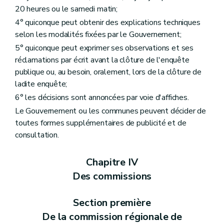
Chapitre II
Du permis de lotir
20 heures ou le samedi matin;
Section première
Des actes soumis à permis de lotir
4° quiconque peut obtenir des explications techniques
Art. 89
Art. 90
selon les modalités fixées par le Gouvernement;
Section 2
Des charges d'urbanisme
5° quiconque peut exprimer ses observations et ses
Art. 91
réclamations par écrit avant la clôture de l'enquête
Section 3
Des effets du permis de lotir
Art. 92
publique ou, au besoin, oralement, lors de la clôture de
Art. 93
ladite enquête;
Art. 94
6° les décisions sont annoncées par voie d'affiches.
Art. 95
Art. 96
Le Gouvernement ou les communes peuvent décider de
Art. 97
toutes formes supplémentaires de publicité et de
Section 4
De la péremption du permis de lotir
consultation.
Art. 98
Art. 99
Art. 100
Chapitre IV
Art. 101
Section 5
De la modification du permis de lotir
Des commissions
Art. 102
Art. 103
Section première
Art. 104
Art. 105
De la commission régionale de
Art. 106