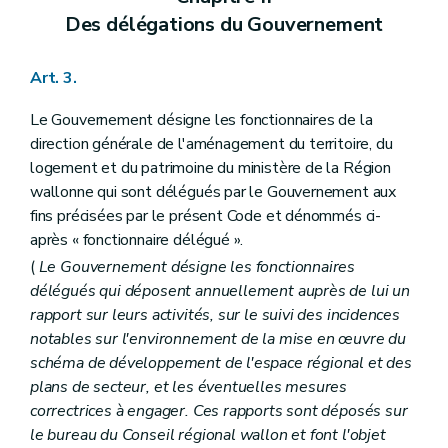
Section 6
Effets du plan communal d'aménagement
Des délégations du Gouvernement
Art. 57
Section 7
Abrogation du plan communal d'aménagement
Art. 57
ter
Art. 3.
Chapitre IV
Des expropriations et des indemnités
Art. 58
Le Gouvernement désigne les fonctionnaires de la
Art. 59
Art. 60
direction générale de l'aménagement du territoire, du
Art. 61
logement et du patrimoine du ministère de la Région
Art. 62
wallonne qui sont délégués par le Gouvernement aux
Art. 63
fins précisées par le présent Code et dénommés ci-
Art. 64
Art. 65
après « fonctionnaire délégué ».
Art. 66
(
Le Gouvernement désigne les fonctionnaires
Art. 67
délégués qui déposent annuellement auprès de lui un
Art. 68
Art. 69
rapport sur leurs activités, sur le suivi des incidences
Art. 70
notables sur l'environnement de la mise en œuvre du
Art. 71
schéma de développement de l'espace régional et des
Chapitre V
Du remembrement et du relotissement
plans de secteur, et les éventuelles mesures
Art. 72
Art. 73
correctrices à engager. Ces rapports sont déposés sur
Art. 74
le bureau du Conseil régional wallon et font l'objet
Art. 75