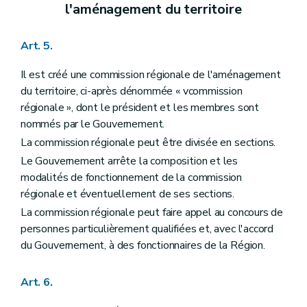
l'aménagement du territoire
Chapitre III
Des demandes de permis, des décisions et des recours
Section première
Des autorités compétentes
Art. 107
Art. 5.
Art. 108
Art. 109
Il est créé une commission régionale de l'aménagement
Section 2
Des dérogations
Sous-section première
Des dérogations au plan de secteur
du territoire, ci-après dénommée « vcommission
Art. 110
régionale », dont le président et les membres sont
Art. 110
bis
nommés par le Gouvernement.
Art. 111
Art. 112
La commission régionale peut être divisée en sections.
Sous-section 2
Des autres dérogations
Le Gouvernement arrête la composition et les
Art. 113
modalités de fonctionnement de la commission
Sous-section 3
Des dispositions communes
Art. 114
régionale et éventuellement de ses sections.
Section 3
De l'introduction et de l'instruction de la demande de permis
La commission régionale peut faire appel au concours de
Art. 115
personnes particulièrement qualifiées et, avec l'accord
Art. 116
Section 4
De la décision du collège des bourgmestre et échevins
du Gouvernement, à des fonctionnaires de la Région.
Art. 117
Section 5
De la saisine du fonctionnaire délégué
Art. 6.
Art. 118
Section 6
Des recours