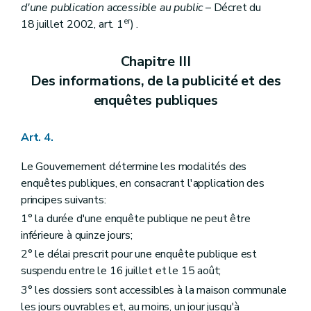
d'une publication accessible au public
– Décret du
Titre IV
Des règlements d'urbanisme
er
18 juillet 2002, art. 1
) .
Chapitre premier
Des règlements régionaux d'urbanisme
Art. 76
Art. 77
Chapitre III
Chapitre II
Des règlements communaux d'urbanisme
Art. 78
Des informations, de la publicité et des
Art. 79
enquêtes publiques
Chapitre III
Des dispositions communes
Art. 80
Art. 81
Art. 4.
Art. 82
Art. 83
Le Gouvernement détermine les modalités des
Titre V
Des permis et certificats d'urbanisme
enquêtes publiques, en consacrant l'application des
Chapitre premier
Du permis d'urbanisme
Section première
Des actes et travaux soumis à permis d'urbanisme
principes suivants:
Art. 84
1° la durée d'une enquête publique ne peut être
Art. 85
inférieure à quinze jours;
Section 2
Des charges d'urbanisme
Art. 86
2° le délai prescrit pour une enquête publique est
Section 3
De la péremption et de la prorogation du permis d'urbanisme
suspendu entre le 16 juillet et le 15 août;
Art. 87
Section 4
Du permis d'urbanisme à durée limitée
3° les dossiers sont accessibles à la maison communale
Art. 88
les jours ouvrables et, au moins, un jour jusqu'à