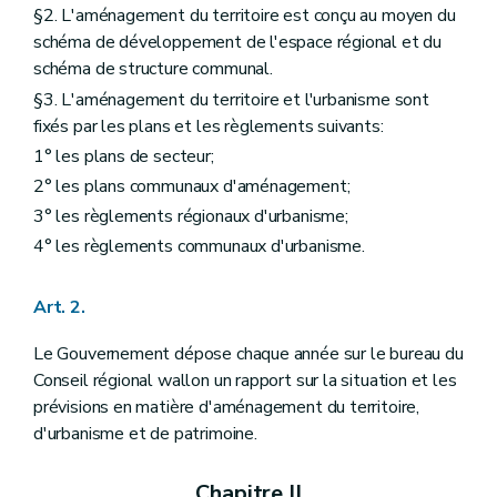
Art. 41
§2. L'aménagement du territoire est conçu au moyen du
Section 4
Procédure d'élaboration
schéma de développement de l'espace régional et du
Art. 42
Art. 43
schéma de structure communal.
Art. 44
§3. L'aménagement du territoire et l'urbanisme sont
Art. 45
fixés par les plans et les règlements suivants:
Section 5
Procédure et prescriptions de révision
Art. 46
1° les plans de secteur;
Chapitre III
Du plan communal d'aménagement
2° les plans communaux d'aménagement;
Section première
Généralités
Art. 47
3° les règlements régionaux d'urbanisme;
Section 2
Contenu
4° les règlements communaux d'urbanisme.
Art. 48
Art. 49
Section 3
Procédure d'élaboration
Art. 2.
Art. 50
Art. 51
Le Gouvernement dépose chaque année sur le bureau du
Art. 52
Conseil régional wallon un rapport sur la situation et les
Section 4
Procédure de révision
Art. 53
prévisions en matière d'aménagement du territoire,
Section 5
Elaboration et révision par le Gouvernement
d'urbanisme et de patrimoine.
Art. 54
Art. 55
Art. 56
Chapitre II