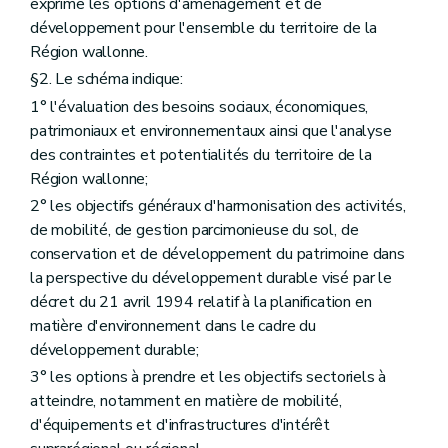
exprime les options d'aménagement et de
Art. 255/22
Section VII
De l'octroi d'une subvention pour l'élaboration ou la révision totale concomitante d'un schéma de structure communal et d'un programme communal de mise en oeuvre des zones d'aménagement différé
développement pour l'ensemble du territoire de la
Art. 255/23
Région wallonne.
Art. 255/24
§2. Le schéma indique:
Art. 255/25
Art. 255/26
1° l'évaluation des besoins sociaux, économiques,
er
Section
(VIII - AGW du 17 juillet 2003, art. 1
)
patrimoniaux et environnementaux ainsi que l'analyse
e
Art. 255/ 27 – AGW du 17juillet 2003, art1
des contraintes et potentialités du territoire de la
Chapitre premier
quater
Des Maisons de L'Urbanisme - De leur mission - De leur agrément - Des subventions
Art. 256/1
Région wallonne;
Art. 256/2
2° les objectifs généraux d'harmonisation des activités,
Art. 256/3
de mobilité, de gestion parcimonieuse du sol, de
Art. 256/4
Art. 256/5
conservation et de développement du patrimoine dans
Chapitre premier
quinquies
De l'octroi de subventions aux communes pour l'engagement ou le maintien de l'engagement d'un ou plusieurs conseillers en aménagement du territoire et en environnement
la perspective du développement durable visé par le
Art. 257/1
décret du 21 avril 1994 relatif à la planification en
Art. 257/2
matière d'environnement dans le cadre du
Art. 257/3
Art. 257/4
développement durable;
Art. 257/5
3° les options à prendre et les objectifs sectoriels à
Art. 257/6
atteindre, notamment en matière de mobilité,
Chapitre II
(Du fonctionnaire délégué pour l'application des articles 17, §2, alinéa 4, et 52, §2, alinéa 1
Art. 259/3
d'équipements et d'infrastructures d'intérêt
Chapitre III
De l'exécution de l'article 34, alinéa 2