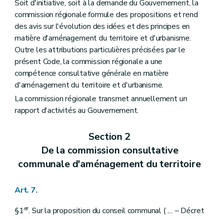
Art. 119
Soit d'initiative, soit à la demande du Gouvernement, la
Art. 120
commission régionale formule des propositions et rend
Art. 121
des avis sur l'évolution des idées et des principes en
Art. 122
matière d'aménagement du territoire et d'urbanisme.
Art. 123
Section 7
De la dispense de la procédure d'évaluation des incidences sur l'environnement
Outre les attributions particulières précisées par le
Art. 124
présent Code, la commission régionale a une
Art. 125
compétence consultative générale en matière
Section 8
Des constructions groupées
d'aménagement du territoire et d'urbanisme.
Art. 126
Section 9
Des permis sollicités par une personne de droit public ou relatifs à des travaux d'utilité publique, de leur introduction et de leur instruction
La commission régionale transmet annuellement un
Art. 127
rapport d'activités au Gouvernement.
Section 10
Des dispositions particulières au permis de lotir et au permis d'urbanisme impliquant une modification à la voirie communale
Art. 128
Art. 129
Section 2
Section 11
Des permis en relation avec d'autres polices administratives
De la commission consultative
Art. 130
Art. 131
communale d'aménagement du territoire
Art. 132
Art. 132
bis
Section 12
Des dispositions diverses
Art. 7.
Art. 133
Art. 134
er
§1
. Sur la proposition du conseil communal (
...
– Décret
Art. 135