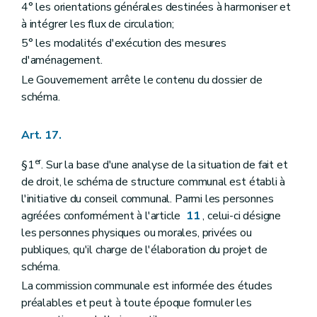
Sous-section première
Des demandes nécessitant l'avis conforme du fonctionnaire délégué
4° les orientations générales destinées à harmoniser et
Art. 324
à intégrer les flux de circulation;
Art. 325
5° les modalités d'exécution des mesures
Art. 326
Art. 327
d'aménagement.
Sous-section 2
Des demandes ne nécessitant pas l'avis conforme du fonctionnaire délégué
Le Gouvernement arrête le contenu du dossier de
Art. 328
schéma.
Sous-section 3
Des modifications d'un permis de lotir
Art. 329
Chapitre XI
(
Des demandes de permis d'urbanisme, de permis de lotir et de certificats d'urbanisme soumises à une enquête publique et des modalités de ces enquêtes publiques
Art. 17.
Section première
Des demandes de permis d'urbanisme, de permis de lotir et de certificats d'urbanisme soumises à une enquête publique
Art. 330
er
§1
. Sur la base d'une analyse de la situation de fait et
Art. 331
Section 2
Des modalités des enquêtes publiques
de droit, le schéma de structure communal est établi à
Art. 332
l'initiative du conseil communal. Parmi les personnes
Art. 333
agréées conformément à l'article
11
, celui-ci désigne
Art. 334
les personnes physiques ou morales, privées ou
Art. 335
Art. 336
publiques, qu'il charge de l'élaboration du projet de
Art. 337
schéma.
Art. 338
La commission communale est informée des études
Art. 339
Art. 340
préalables et peut à toute époque formuler les
Art. 341