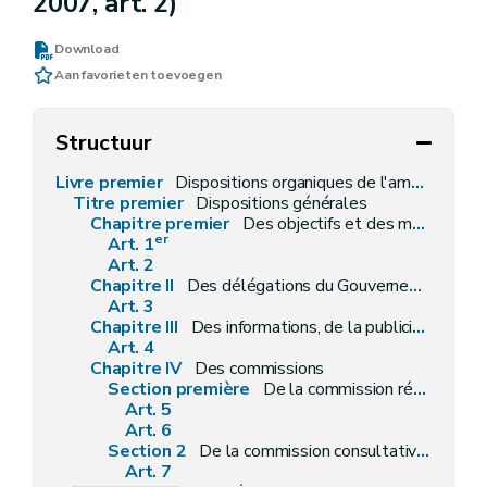
2007, art. 2)
Download
Aan favorieten toevoegen
Structuur
Livre premier
Dispositions organiques de l'aménagement du territoire et de l'urbanisme
Titre premier
Dispositions générales
Chapitre premier
Des objectifs et des moyens
er
Art. 1
Art. 2
Chapitre II
Des délégations du Gouvernement
Art. 3
Chapitre III
Des informations, de la publicité et des enquêtes publiques
Art. 4
Chapitre IV
Des commissions
Section première
De la commission régionale de l'aménagement du territoire
Art. 5
Art. 6
Section 2
De la commission consultative communale d'aménagement du territoire
Art. 7