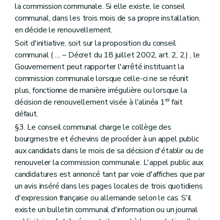
Art. 149
la commission communale. Si elle existe, le conseil
Chapitre V
Des certificats d'urbanisme et des renseignements à fournir par les pouvoirs publics et les notaires
communal, dans les trois mois de sa propre installation,
Art. 150
Art. 150
bis
en décide le renouvellement.
Art. 151
Soit d'initiative, soit sur la proposition du conseil
Art. 152
communal (
...
– Décret du 18 juillet 2002, art. 2, 2.) , le
Titre VI
Des infractions et des sanctions
Art. 153
Gouvernement peut rapporter l'arrêté instituant la
Art. 154
commission communale lorsque celle-ci ne se réunit
Art. 155
plus, fonctionne de manière irrégulière ou lorsque la
Art. 156
er
décision de renouvellement visée à l'alinéa 1
fait
Art. 157
Art. 158
défaut.
Art. 159
§3. Le conseil communal charge le collège des
Titre VII
Des dispositions fiscales
bourgmestre et échevins de procéder à un appel public
Art. 160
Titre VIII
Dispositions abrogatoires et transitoires des lois du 29 mars 1962 et du 22 décembre 1970
aux candidats dans le mois de sa décision d'établir ou de
Art. 161
renouveler la commission communale. L'appel public aux
Art. 162
candidatures est annoncé tant par voie d'affiches que par
Art. 163
un avis inséré dans les pages locales de trois quotidiens
Art. 164
Art. 165
d'expression française ou allemande selon le cas. S'il
Art. 166
existe un bulletin communal d'information ou un journal
Livre II
Dispositions relatives à l'aménagement du territoire et à l'urbanisme opérationnels