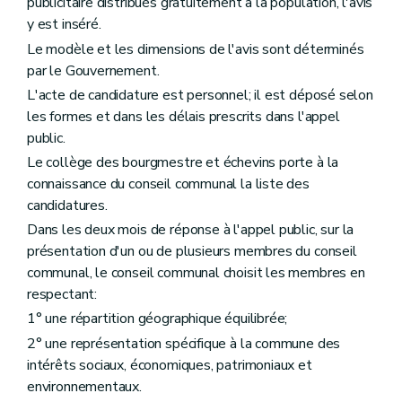
publicitaire distribués gratuitement à la population, l'avis
Titre premier
Des dispositions générales
y est inséré.
Chapitre premier
Des sites d'activités économiques à réhabiliter
Section première
Généralités
Le modèle et les dimensions de l'avis sont déterminés
Art. 167
par le Gouvernement.
Section II
Identification des sites d'activités économiques à réhabiliter
Art. 168
L'acte de candidature est personnel; il est déposé selon
Art. 169
les formes et dans les délais prescrits dans l'appel
Art. 170
public.
Art. 171
Chapitre II
De la revitalisation urbaine
Le collège des bourgmestre et échevins porte à la
Art. 172
connaissance du conseil communal la liste des
Chapitre III
De la rénovation urbaine
candidatures.
Art. 173
Chapitre IV
Des zones d'initiatives privilégiées
Dans les deux mois de réponse à l'appel public, sur la
Art. 174
présentation d'un ou de plusieurs membres du conseil
Titre II
Des dispositions particulières
communal, le conseil communal choisit les membres en
Chapitre premier
Du droit de préemption
respectant:
Art. 175
Art. 176
1° une répartition géographique équilibrée;
Art. 177
2° une représentation spécifique à la commune des
Art. 178
intérêts sociaux, économiques, patrimoniaux et
Art. 179
Art. 180
environnementaux.
Chapitre II
De l'expropriation pour cause d'utilité publique