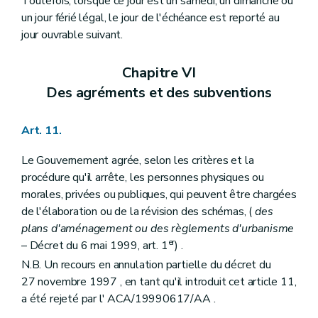
Toutefois, lorsque ce jour est un samedi, un dimanche ou
Art. 237
un jour férié légal, le jour de l'échéance est reporté au
Art. 238
jour ouvrable suivant.
Art. 239
Art. 240
Art. 241
Chapitre VI
Art. 242
Art. 243
Des agréments et des subventions
Art. 244
Chapitre IV
Des sondages archéologiques et des fouilles d'utilité publique
Art. 245
Art. 11.
Art. 246
Art. 247
Le Gouvernement agrée, selon les critères et la
Art. 248
procédure qu'il arrête, les personnes physiques ou
Chapitre V
Des découvertes fortuites
morales, privées ou publiques, qui peuvent être chargées
Art. 249
Chapitre VI
Des subventions
de l'élaboration ou de la révision des schémas, (
des
Art. 250
plans d'aménagement ou des règlements d'urbanisme
Art. 251
er
– Décret du 6 mai 1999, art. 1
) .
Chapitre VII
Des indemnités
Art. 252
N.B. Un recours en annulation partielle du décret du
er
Titre
(
V
– Décret du 1
juillet 1993, art. 3) . - Dispositions transitoires
27 novembre 1997 , en tant qu'il introduit cet article 11,
Art. 236
a été rejeté par l' ACA/19990617/AA .
Art. 237