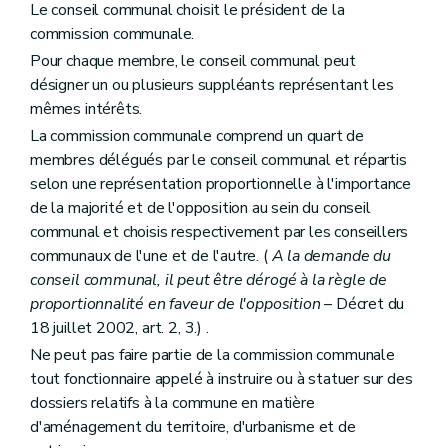
Le conseil communal choisit le président de la
Art. 181
commission communale.
Chapitre III
Des sites d'intérêt régional et de l'assainissement des paysages
Art. 182
Pour chaque membre, le conseil communal peut
Chapitre IV
Du fonds d'aménagement opérationnel
désigner un ou plusieurs suppléants représentant les
Art. 183
mêmes intérêts.
Chapitre V
Des dispositions financières
Art. 184
La commission communale comprend un quart de
Livre III
Dispositions relatives au patrimoine
membres délégués par le conseil communal et répartis
Titre premier
Généralités
selon une représentation proportionnelle à l'importance
Chapitre premier
Intégration du patrimoine dans le cadre de vie de la société contemporaine
Art. 185
de la majorité et de l'opposition au sein du conseil
Art. 186
communal et choisis respectivement par les conseillers
Chapitre II
Définitions
communaux de l'une et de l'autre. (
A la demande du
Art. 187
conseil communal, il peut être dérogé à la règle de
Chapitre III
Missions, structures et fonctionnement de la Commission
Art. 188
proportionnalité en faveur de l'opposition
– Décret du
Art. 189
18 juillet 2002, art. 2, 3.) .
Art. 190
Ne peut pas faire partie de la commission communale
Art. 191
Titre II
De la protection, de la prévention, de la restauration
tout fonctionnaire appelé à instruire ou à statuer sur des
Chapitre premier
Des mesures de protection
dossiers relatifs à la commune en matière
Section première
De l'inventaire
d'aménagement du territoire, d'urbanisme et de
Art. 192