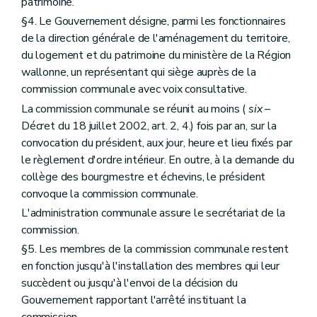
patrimoine.
Section 2
De la liste de sauvegarde
Art. 193
§4. Le Gouvernement désigne, parmi les fonctionnaires
Art. 194
de la direction générale de l'aménagement du territoire,
Art. 195
du logement et du patrimoine du ministère de la Région
Section 3
Du classement
Art. 196
wallonne, un représentant qui siège auprès de la
Art. 197
commission communale avec voix consultative.
Art. 198
La commission communale se réunit au moins (
six
–
Art. 199
Art. 200
Décret du 18 juillet 2002, art. 2, 4.) fois par an, sur la
Art. 201
convocation du président, aux jour, heure et lieu fixés par
Art. 202
le règlement d'ordre intérieur. En outre, à la demande du
Art. 203
collège des bourgmestre et échevins, le président
Art. 204
Section 4
Du retrait des mesures de protection
convoque la commission communale.
Art. 205
L'administration communale assure le secrétariat de la
Section 5
Des effets des mesures de protection
commission.
Art. 206
Art. 207
§5. Les membres de la commission communale restent
Art. 208
en fonction jusqu'à l'installation des membres qui leur
Section 6
Des zones de protection
succèdent ou jusqu'à l'envoi de la décision du
Art. 209
Gouvernement rapportant l'arrêté instituant la
Section 7
Des écussons et des panneaux
Art. 210