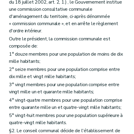
du 18 juillet 2002, art. 2, 1.) , le Gouvernement institue
Art. 136
une commission consultative communale
Art. 137
Art. 138
d'aménagement du territoire, ci-après dénommée
Art. 139
« commission communale », et en arrête le règlement
Chapitre IV
Des dispositions particulières aux équipements touristiques
d'ordre intérieur.
Section première
Des dispositions générales
Art. 140
Outre le président, la commission communale est
Section 2
De l'établissement des villages de vacances
composée de:
Sous-section 1
Des dispositions générales
1° douze membres pour une population de moins de dix
Art. 141
Sous-section 2
Des conditions d'établissement des villages de vacances
mille habitants;
Art. 142
2° seize membres pour une population comprise entre
Sous-section 3
Du dossier de village de vacances
dix mille et vingt mille habitants;
Art. 143
Section 3
De l'établissement des parcs résidentiels de week-end
3° vingt membres pour une population comprise entre
Sous-section première
Des dispositions générales
vingt mille un et quarante mille habitants;
Art. 144
4° vingt-quatre membres pour une population comprise
Sous-section 2
Des conditions d'établissement et de lotissement d'un parc résidentiel de week-end
Art. 145
entre quarante mille un et quatre-vingt mille habitants;
Art. 146
5° vingt-huit membres pour une population supérieure à
Art. 147
quatre-vingt mille habitants.
Art. 148
Sous-section 3
Du dossier de parc résidentiel de week-end
§2. Le conseil communal décide de l'établissement de