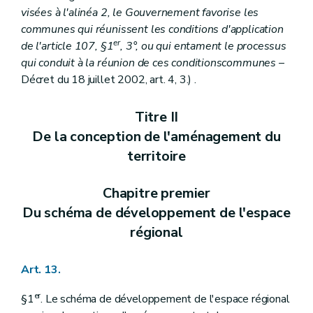
Art. 255/3
visées à l'alinéa 2, le Gouvernement favorise les
Art. 255/4
communes qui réunissent les conditions d'application
Art. 255/5
er
de l'article 107, §1
, 3°, ou qui entament le processus
Art. 255/6
qui conduit à la réunion de ces conditionscommunes
–
Section III
De l'octroi d'une subvention pour l'élaboration ou la révision totale d'un règlement communal d'urbanisme
Art. 255/7
Décret du 18 juillet 2002, art. 4, 3.) .
Art. 255/8
Art. 255/9
Titre II
Art. 255/10
Section IV
De l'octroi d'une subvention pour l'élaboration ou la révision totale d'un plan communal d'aménagement
De la conception de l'aménagement du
Art. 255/11
territoire
Art. 255/12
Art. 255/13
Art. 255/14
Chapitre premier
Section V
De l'octroi d'une subvention pour l'élaboration d'une étude d'incidences relative à un projet de plan communal d'aménagement
Art. 255/15
Du schéma de développement de l'espace
Art. 255/16
régional
Art. 255/17
Art. 255/18
Section VI
(
De l'octroi d'une subvention pour l'élaboration ou la révision totale d'un programme communal de mise en oeuvre des zones d'aménagement différé
Art. 13.
Art. 255/19
Art. 255/20
er
§1
. Le schéma de développement de l'espace régional
Art. 255/21