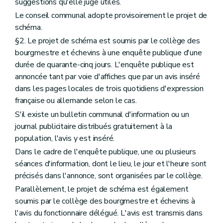
suggestions qu'elle juge utiles.
Art. 342
Le conseil communal adopte provisoirement le projet de
Art. 343
Art. 344 à 380
schéma.
Chapitre XII
De la forme des décisions prises en matière de permis d'urbanisme, de permis de lotir et de modifications de permis de lotir par le collège des bourgmestre et échevins
§2. Le projet de schéma est soumis par le collège des
Art. 381
bourgmestre et échevins à une enquête publique d'une
Art. 382
Art. 383
durée de quarante-cinq jours. L'enquête publique est
Chapitre XIII
De la forme des décisions prises en matière de permis d'urbanisme, de permis de lotir et de modifications de permis de lotir par le fonctionnaire délégué en application de l'article
annoncée tant par voie d'affiches que par un avis inséré
118
dans les pages locales de trois quotidiens d'expression
Art. 384
française ou allemande selon le cas.
Art. 385
Art. 386
S'il existe un bulletin communal d'information ou un
Chapitre XIV
De la forme des décisions prises en matière de permis d'urbanisme, de permis de lotir et de modifications de permis de lotir par le Gouvernement ou le fonctionnaire délégué en application des articles
journal publicitaire distribués gratuitement à la
121
population, l'avis y est inséré.
,
Dans le cadre de l'enquête publique, une ou plusieurs
122
séances d'information, dont le lieu, le jour et l'heure sont
et
précisés dans l'annonce, sont organisées par le collège.
127
Art. 387
Parallèlement, le projet de schéma est également
Art. 388
soumis par le collège des bourgmestre et échevins à
Art. 388/1
l'avis du fonctionnaire délégué. L'avis est transmis dans
Art. 388/2