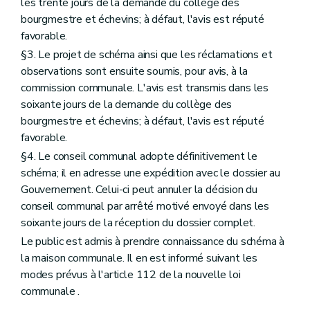
Art. 388/3
les trente jours de la demande du collège des
Art. 388/4
bourgmestre et échevins; à défaut, l'avis est réputé
Art. 388/5
favorable.
Chapitre XV
Des fonctionnaires délégués pour l'application des articles 67, 69, 70, 71 et 77 (lire articles
155, §2
§3. Le projet de schéma ainsi que les réclamations et
,
observations sont ensuite soumis, pour avis, à la
157
commission communale. L'avis est transmis dans les
,
soixante jours de la demande du collège des
158
bourgmestre et échevins; à défaut, l'avis est réputé
,
favorable.
159
§4. Le conseil communal adopte définitivement le
et
schéma; il en adresse une expédition avec le dossier au
165)
Gouvernement. Celui-ci peut annuler la décision du
Art. 389
conseil communal par arrêté motivé envoyé dans les
Chapitre XVI
(
Des fonctionnaires délégués pour l'application de l'article 3, alinéa 2
soixante jours de la réception du dossier complet.
Art. 390
Art. 391 et 392
Le public est admis à prendre connaissance du schéma à
Chapitre XVII
Du règlement général sur les bâtisses applicable aux zones protégées de certaines communes en matière d'urbanisme
la maison communale. Il en est informé suivant les
Art. 393
modes prévus à l'article 112 de la nouvelle loi
Art. 394
Art. 395
communale .
Art. 396