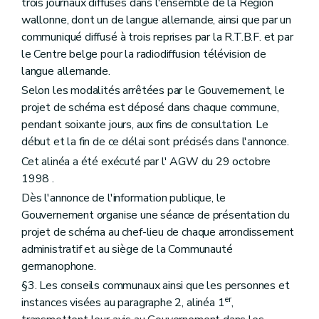
Art. 277 et 278
trois journaux diffusés dans l'ensemble de la Région
Chapitre VI
bis
(Des conditions dans lesquelles une personne physique ou morale ou une association de personnes physiques peut être chargée de l'élaboration, de la révision ou de la modification des plans d'aménagement des schémas et des règlements d'urbanisme
wallonne, dont un de langue allemande, ainsi que par un
Art. 279
communiqué diffusé à trois reprises par la R.T.B.F. et par
Art. 280
le Centre belge pour la radiodiffusion télévision de
Art. 281
Art. 282
langue allemande.
Art. 283
Selon les modalités arrêtées par le Gouvernement, le
Art. 283/1
projet de schéma est déposé dans chaque commune,
Art. 283/2
Art. 283/3
pendant soixante jours, aux fins de consultation. Le
Art. 283/4
début et la fin de ce délai sont précisés dans l'annonce.
Chapitre VII
De la composition du dossier de demande de permis de bâtir
Cet alinéa a été exécuté par l' AGW du 29 octobre
Section première
Du dossier des demandes de permis de bâtir
Art. 284
1998 .
Art. 285
Dès l'annonce de l'information publique, le
Art. 286
Gouvernement organise une séance de présentation du
Art. 287
Section 2
Du dossier des demandes de permis de démolir
projet de schéma au chef-lieu de chaque arrondissement
Art. 288
administratif et au siège de la Communauté
Art. 289
germanophone.
Section 3
Du dossier de demande de permis de transformer
§3. Les conseils communaux ainsi que les personnes et
Art. 290
Section 4
Des dossiers de demandes relatives aux travaux et actes visés par l'article 41, §1
er
instances visées au paragraphe 2, alinéa 1
,
Art. 291