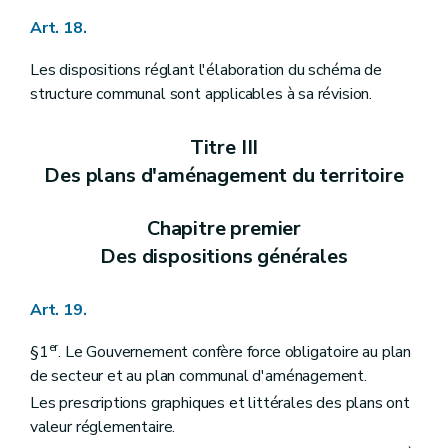
Art. 397
Art. 18.
Art. 398
Art. 399
Art. 400
Les dispositions réglant l'élaboration du schéma de
Art. 401
structure communal sont applicables à sa révision.
Art. 402
Art. 403
Art. 404
Titre III
Art. 405
Des plans d'aménagement du territoire
Chapitre XVII
bis
Isolation thermique et ventilation des bâtiments
Art. 406
Art. 407
Chapitre premier
Art. 408
Des dispositions générales
Art. 409
Art. 410
Art. 411
Art. 19.
Art. 412
Art. 413
er
Chapitre XVII
ter
Règlement général sur les bâtisses relatif à l'accessibilité et à l'usage des espaces et bâtiments ou parties de bâtiments ouverts au public ou à usage collectif par les personnes à mobilité réduite - AGW du 25 février 1999, article 1
§1
. Le Gouvernement confère force obligatoire au plan
Art. 414
de secteur et au plan communal d'aménagement.
Art. 415
Les prescriptions graphiques et littérales des plans ont
Art. 415/1
valeur réglementaire.
Art. 415/2
Art. 415/3