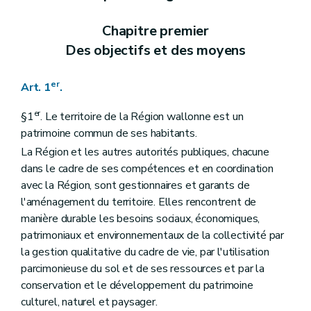
Art. 22
Art. 23
Chapitre premier
Section 3
(
Destination et prescriptions générales des zones, tracés de réseaux d'infrastructures principales
Des objectifs et des moyens
Art. 24
Art. 25
Art. 26
er
Art. 1
.
Art. 27
Art. 28
Art. 29
er
§1
. Le territoire de la Région wallonne est un
Art. 30
patrimoine commun de ses habitants.
Art. 31
La Région et les autres autorités publiques, chacune
Art. 31
bis
Art. 32
dans le cadre de ses compétences et en coordination
Art. 33
avec la Région, sont gestionnaires et garants de
Art. 34
l'aménagement du territoire. Elles rencontrent de
Art. 34
bis
manière durable les besoins sociaux, économiques,
Art. 35
Art. 36
patrimoniaux et environnementaux de la collectivité par
Art. 37
la gestion qualitative du cadre de vie, par l'utilisation
Art. 38
parcimonieuse du sol et de ses ressources et par la
Art. 39
conservation et le développement du patrimoine
Art. 39
bis
Art. 40
culturel, naturel et paysager.