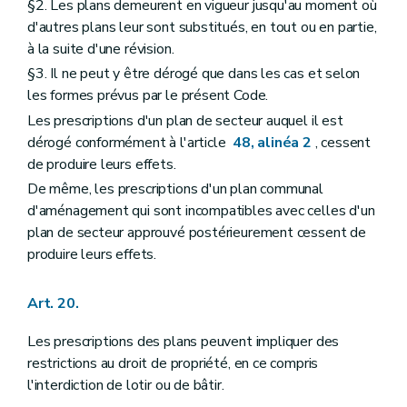
§2. Les plans demeurent en vigueur jusqu'au moment où
Art. 415/4
d'autres plans leur sont substitués, en tout ou en partie,
Art. 415/5
à la suite d'une révision.
Art. 415/6
Art. 415/7
§3. Il ne peut y être dérogé que dans les cas et selon
Art. 415/8
les formes prévus par le présent Code.
Art. 415/9
Art. 415/10
Les prescriptions d'un plan de secteur auquel il est
Art. 415/11
dérogé conformément à l'article
48, alinéa 2
, cessent
Art. 415/12
de produire leurs effets.
Art. 415/13
Art. 415/14
De même, les prescriptions d'un plan communal
Art. 415/15
d'aménagement qui sont incompatibles avec celles d'un
Art. 415/16
plan de secteur approuvé postérieurement cessent de
Art. 416
produire leurs effets.
Chapitre XVII
quater
Règlement général sur les bâtisses en site rural
Art. 417
Art. 418
Art. 20.
Art. 419
Art. 420
Les prescriptions des plans peuvent impliquer des
Art. 421
Art. 422
restrictions au droit de propriété, en ce compris
Art. 423
l'interdiction de lotir ou de bâtir.
Art. 424