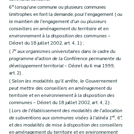
Section
Groupe de travail
6° lorsqu'une commune ou plusieurs communes
Art. 248
Section
Rapport d'activité
limitrophes en font la demande, pour l'engagement (
ou
Art. 249
le maintien de l'engagement d'un ou plusieurs
Section
Délégation
conseillers en aménagement du territoire et en
Art. 250
environnement à la disposition des communes
–
Section 2
De la commission communale et de ses sections
Art. 251
Décret du 18 juillet 2002, art. 4, 1.) ;
Art. 252
(
7° aux organismes universitaires dans le cadre du
Art. 253
programme d'action de la Conférence permanente du
Chapitre premier
bis
Du contenu du dossier du schéma de structure communal et de ses modalités de mise en œuvre
Section première
Du contenu du dossier du schéma de structure
développement territorial
– Décret du 6 mai 1999,
Art. 254
art. 2) .
Art. 255
(
Selon les modalités qu'il arrête, le Gouvernement
Section 2
De l'octroi de subventions aux communes pour l'élaboration d'un schéma de structure et d'un règlement communal d'urbanisme
Art. 256 à 259
peut mettre des conseillers en aménagement du
Section 3
Des modalités d'entrée et de sortie du régime de décentralisation
territoire et en environnement à la disposition des
Art. 259/1
communes
– Décret du 18 juillet 2002, art. 4, 2.) .
Art. 259/2
Chapitre premier
ter
De l'octroi de subventions aux communes pour le fonctionnement de la commission consultative communale d'aménagement du territoire, pour l'élaboration ou la révision totale d'un schéma de structure communal, d'un règlement communal d'urbanisme ou d'un plan communal d'aménagement, ou pour l'élaboration d'une étude d'incidences relative à un projet de plan communal d'aménagement
(
Lors de l'établissement des modalités de l'allocation
Section première
De l'octroi d'une subvention pour le fonctionnement de la commission consultative communale d'aménagement du territoire
er
de subventions aux communes visées à l'alinéa 1
, 6°,
Art. 255/1
et des modalités de mise à disposition des conseillers
Art. 255/2
en aménagement du territoire et en environnement
Section II
De l'octroi d'une subvention pour l'élaboration ou la révision totale d'un schéma de structure communal