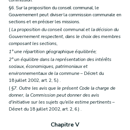
commission.
Chapitre II
Des mesures de prévention et de restauration
§6. Sur la proposition du conseil communal, le
Section première
Des dispositions générales
Gouvernement peut diviser la commission communale en
Art. 211
Section 2
De la prévention
sections et en préciser les missions.
Sous-section première
De la fiche d'état sanitaire
(
La proposition du conseil communal et la décision du
Art. 212
Gouvernement respectent, dans le choix des membres
Sous-section 2
De l'étude préalable
Art. 213
composant les sections,
Sous-section 3
De la maintenance
1° une répartition géographique équilibrée;
Art. 214
Section 3
De la restauration
2° un équilibre dans la représentation des intérêts
Art. 215
sociaux, économiques, patrimoniaux et
Art. 216
environnementaux de la commune
– Décret du
Section 4
De l'Institut du patrimoine wallon
18 juillet 2002, art. 2, 5.) .
Sous-section première
Création
Art. 217
(
§7. Outre les avis que le présent Code la charge de
Sous-section 2
Objet et missions
donner, la Commission peut donner des avis
Art. 218
d'initiative sur les sujets qu'elle estime pertinents
–
Art. 219
Art. 220
Décret du 18 juillet 2002, art. 2, 6.) .
Art. 220
bis
Art. 221
Chapitre V
Art. 222