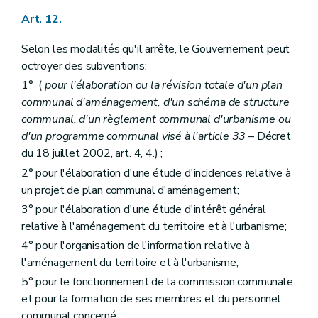
Livre IV
Des mesures d'exécution
er
Titre premier
Des mesures d'exécution du livre I
Art. 12.
Chapitre premier
De la composition et des modalités de fonctionnement des commissions d'aménagement du territoire
Section première
De la commission régionale et de ses sections
Selon les modalités qu'il arrête, le Gouvernement peut
Section
Constitution
octroyer des subventions:
Art. 238
Section
Siège
1° (
pour l'élaboration ou la révision totale d'un plan
Art. 239
communal d'aménagement, d'un schéma de structure
Section
S
communal, d'un règlement communal d'urbanisme ou
Art. 240
Section
Composition des sections
d'un programme communal visé à l'article 33
– Décret
Art. 241
du 18 juillet 2002, art. 4, 4.) ;
Section
Composition de la commission
2° pour l'élaboration d'une étude d'incidences relative à
Art. 242
Section
Présidence
un projet de plan communal d'aménagement;
Art. 243
3° pour l'élaboration d'une étude d'intérêt général
Section
Bureau
relative à l'aménagement du territoire et à l'urbanisme;
Art. 244
Section
Secrétariat
4° pour l'organisation de l'information relative à
Art. 245
l'aménagement du territoire et à l'urbanisme;
Section
Fonctionnement
5° pour le fonctionnement de la commission communale
Art. 246
Section
Délibérations
et pour la formation de ses membres et du personnel
Art. 247
communal concerné;