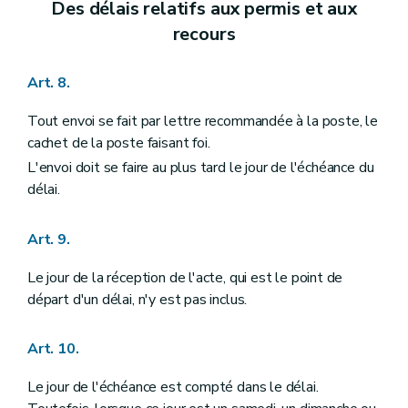
Sous-section 3
Ressources
Des délais relatifs aux permis et aux
Art. 223
recours
Art. 224
Sous-section 4
Gestion de l'Institut
Art. 225
Art. 8.
Sous-section 5
Commission consultative
Art. 226
Tout envoi se fait par lettre recommandée à la poste, le
Art. 227
Sous-section 6
Personnel
cachet de la poste faisant foi.
Art. 228
L'envoi doit se faire au plus tard le jour de l'échéance du
Art. 229
délai.
Chapitre III
Des indemnités
Art. 230
Titre III
Du petit patrimoine populaire
Art. 9.
Art. 231
Titre IV
De l'archéologie
Le jour de la réception de l'acte, qui est le point de
Chapitre premier
Des définitions
Art. 232
départ d'un délai, n'y est pas inclus.
Chapitre II
Des mesures de protection
Art. 233
Art. 10.
Art. 234
Art. 235
Art. 236
Le jour de l'échéance est compté dans le délai.
Chapitre III
Des sondages archéologiques et des fouilles