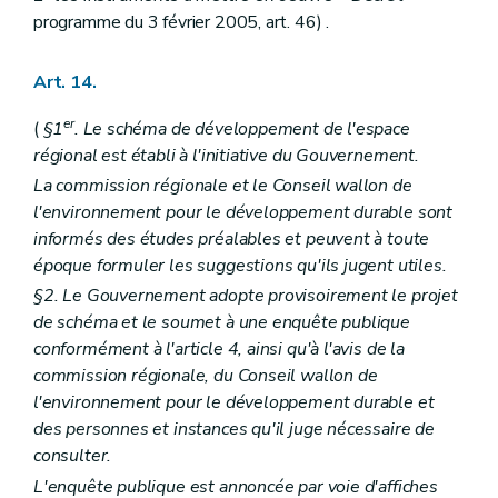
Art. 339
programme du 3 février 2005, art. 46) .
Art. 340
Art. 341
Art. 342
Art. 14.
Art. 343
Art. 344 à 380
er
(
§1
. Le schéma de développement de l'espace
Chapitre XII
De la forme des décisions prises en matière de permis d'urbanisme, de permis de lotir et de modifications de permis de lotir par le collège des bourgmestre et échevins
régional est établi à l'initiative du Gouvernement.
Art. 381
Art. 382
La commission régionale et le Conseil wallon de
Art. 383
l'environnement pour le développement durable sont
Chapitre XIII
De la forme des décisions prises en matière de permis d'urbanisme, de permis de lotir et de modifications de permis de lotir par le fonctionnaire délégué en application de l'article
informés des études préalables et peuvent à toute
118
époque formuler les suggestions qu'ils jugent utiles.
Art. 384
Art. 385
§2. Le Gouvernement adopte provisoirement le projet
Art. 386
de schéma et le soumet à une enquête publique
Chapitre XIV
De la forme des décisions prises en matière de permis d'urbanisme, de permis de lotir et de modifications de permis de lotir par le Gouvernement ou le fonctionnaire délégué en application des articles 121,
conformément à l'article 4, ainsi qu'à l'avis de la
122
commission régionale, du Conseil wallon de
et
l'environnement pour le développement durable et
127
Art. 387
des personnes et instances qu'il juge nécessaire de
Art. 388
consulter.
Art. 388/1
L'enquête publique est annoncée par voie d'affiches
Art. 388/2