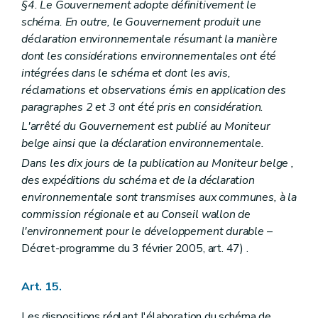
Art. 396
§4. Le Gouvernement adopte définitivement le
Art. 397
schéma. En outre, le Gouvernement produit une
Art. 398
déclaration environnementale résumant la manière
Art. 399
Art. 400
dont les considérations environnementales ont été
Art. 401
intégrées dans le schéma et dont les avis,
Art. 402
réclamations et observations émis en application des
Art. 403
paragraphes 2 et 3 ont été pris en considération.
Art. 404
Art. 405
L'arrêté du Gouvernement est publié au
Moniteur
Chapitre XVII
bis
Isolation thermique et ventilation des bâtiments
belge
ainsi que la déclaration environnementale.
Art. 406
Art. 407
Dans les dix jours de la publication au
Moniteur belge
,
Art. 408
des expéditions du schéma et de la déclaration
Art. 409
environnementale sont transmises aux communes, à la
Art. 410
commission régionale et au Conseil wallon de
Art. 411
Art. 412
l'environnement pour le développement durable
–
Art. 413
Décret-programme du 3 février 2005, art. 47) .
Chapitre XVII
ter
Règlement général sur les bâtisses relatif à l'accessibilité et à l'usage des espaces et bâtiments ou parties de bâtiments ouverts au public ou à usage collectif par les personnes à mobilité réduite - AGW du 25 février 1999, article 1
Art. 414
Art. 415
Art. 15.
Art. 415/1
Art. 415/2
Les dispositions réglant l'élaboration du schéma de