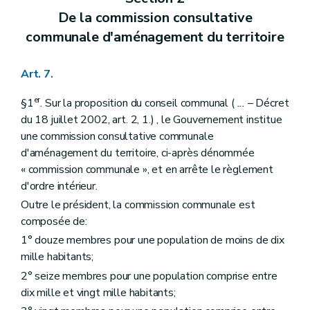
Art. 166
De la commission consultative
Livre II
Dispositions relatives à l'aménagement du territoire et à l'urbanisme opérationnels
Titre premier
Des dispositions générales
communale d'aménagement du territoire
Chapitre premier
Des sites d'activités économiques à réhabiliter
Section première
Généralités
Art. 167
Art. 7.
Section II
Identification des sites d'activités économiques à réhabiliter
Art. 168
er
§1
. Sur la proposition du conseil communal (
...
– Décret
Art. 169
du 18 juillet 2002, art. 2, 1.) , le Gouvernement institue
Art. 170
une commission consultative communale
Art. 171
Chapitre II
De la revitalisation urbaine
d'aménagement du territoire, ci-après dénommée
Art. 172
« commission communale », et en arrête le règlement
Chapitre III
De la rénovation urbaine
d'ordre intérieur.
Art. 173
Chapitre IV
Des zones d'initiatives privilégiées
Outre le président, la commission communale est
Art. 174
composée de:
Titre II
Des dispositions particulières
1° douze membres pour une population de moins de dix
Chapitre premier
Du droit de préemption
Art. 175
mille habitants;
Art. 176
2° seize membres pour une population comprise entre
Art. 177
dix mille et vingt mille habitants;
Art. 178
Art. 179