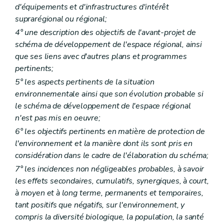
d'équipements et d'infrastructures d'intérêt
Art. 309
Art. 310
suprarégional ou régional;
Chapitre IX
Des conditions requises pour qu'un dossier de demande de permis de lotir soit considéré comme complet
4° une description des objectifs de l'avant-projet de
Section première
Dispositions communes à toutes les demandes de permis de lotir
schéma de développement de l'espace régional, ainsi
Art. 311
que ses liens avec d'autres plans et programmes
Section 2
Dispositions particulières aux lotissements portant sur une superficie de 3 ha et plus ou prévoyant la construction d'immeubles à appartements alors que les abords comportent essentiellement des habitations individuelles
Art. 312
pertinents;
Section 3
Dispositions particulières aux lotissements impliquant l'ouverture de nouvelles voies de communication, la modification du tracé de voies de communication communales existantes, l'élargissement ou la suppression de celles-ci
5° les aspects pertinents de la situation
Art. 313
environnementale ainsi que son évolution probable si
Section 4
Dispositions particulières aux demandes de modification d'un permis de lotir
Art. 314
le schéma de développement de l'espace régional
Art. 315
n'est pas mis en oeuvre;
Chapitre X
De l'instruction des demandes de permis de bâtir et de lotir
6° les objectifs pertinents en matière de protection de
Section première
De l'instruction des demandes de permis de bâtir
Sous-section première
Des demandes nécessitant l'avis conforme du fonctionnaire délégué
l'environnement et la manière dont ils sont pris en
Art. 316
considération dans le cadre de l'élaboration du schéma;
Art. 317
7° les incidences non négligeables probables, à savoir
Art. 318
Art. 319
les effets secondaires, cumulatifs, synergiques, à court,
Art. 320
à moyen et à long terme, permanents et temporaires,
Sous-section 2
Des demandes ne nécessitant pas l'avis du fonctionnaire délégué
tant positifs que négatifs, sur l'environnement, y
Art. 321
compris la diversité biologique, la population, la santé
Art. 322