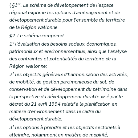
Art. 290
er
(
§1
. Le schéma de développement de l'espace
Section 4
Des dossiers de demandes relatives aux travaux et actes visés par l'article 41, §1
régional exprime les options d'aménagement et de
Art. 291
développement durable pour l'ensemble du territoire
Art. 292
Art. 293
de la Région wallonne.
Art. 294
§2. Le schéma comprend:
Art. 295
Art. 296
1° l'évaluation des besoins sociaux, économiques,
Art. 297
patrimoniaux et environnementaux, ainsi que l'analyse
Art. 298
des contraintes et potentialités du territoire de la
Art. 299
Région wallonne;
Art. 300
Art. 301
2° les objectifs généraux d'harmonisation des activités,
Section 5
Des dossiers de demandes relatives aux travaux et actes de minime importance
de mobilité, de gestion parcimonieuse du sol, de
Art. 302
conservation et de développement du patrimoine dans
Art. 303
Section 6
Du dossier de demandes de permis de bâtir concernant les serres érigées à des fins commerciales et professionnelles
la perspective du développement durable visé par le
Art. 304
décret du 21 avril 1994 relatif à la planification en
Art. 305
matière d'environnement dans le cadre du
Section 7
Dispositions finales
développement durable;
Art. 306
Chapitre VIII
De la composition du dossier de demande de permis d'exécution de travaux techniques
3° les options à prendre et les objectifs sectoriels à
Art. 307
atteindre, notamment en matière de mobilité,
Art. 308