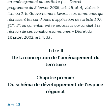
Art. 274
en aménagement du territoire (
...
– Décret-
Art. 274
bis
programme du 3 février 2005, art. 45, al. 4) visées à
Art. 275 et 276
l'alinéa 2, le Gouvernement favorise les communes qui
Art. 277 et 278
Chapitre VI
bis
(Des conditions dans lesquelles une personne physique ou morale ou une association de personnes physiques peut être chargée de l'élaboration, de la révision ou de la modification des plans d'aménagement, des schémas et des règlements d'urbanisme
réunissent les conditions d'application de l'article 107,
Art. 279
er
§1
, 3°, ou qui entament le processus qui conduit à la
Art. 280
réunion de ces conditionscommunes
– Décret du
Art. 281
18 juillet 2002, art. 4, 3.) .
Art. 282
Art. 283
Art. 283/1
Titre II
Art. 283/2
De la conception de l'aménagement du
Art. 283/3
Art. 283/4
territoire
Chapitre VII
De la composition du dossier de demande de permis de bâtir
Section première
Du dossier des demandes de permis de bâtir
Art. 284
Chapitre premier
Art. 285
Du schéma de développement de l'espace
Art. 286
Art. 287
régional
Section 2
Du dossier des demandes de permis de démolir
Art. 288
Art. 289
Art. 13.
Section 3
Du dossier de demande de permis de transformer