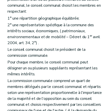
Art. 209
communal, le conseil communal choisit les membres en
Section 7
Des écussons et des panneaux
respectant:
Art. 210
Chapitre II
Des mesures de prévention et de restauration
1° une répartition géographique équilibrée;
Section première
Des dispositions générales
2° une représentation spécifique à la commune des
Art. 211
intérêts sociaux, économiques, (
patrimoniaux,
Section 2
De la prévention
er
Sous-section première
De la fiche d'état sanitaire
environnementaux et de mobilité
– Décret du 1
avril
Art. 212
2004, art. 34, 2°) .
Sous-section 2
De l'étude préalable
Le conseil communal choisit le président de la
Art. 213
Sous-section 3
De la maintenance
commission communale.
Art. 214
Pour chaque membre, le conseil communal peut
Section 3
De la restauration
désigner un ou plusieurs suppléants représentant les
Art. 215
Art. 216
mêmes intérêts.
Section 4
De l'Institut du patrimoine wallon
La commission communale comprend un quart de
Sous-section première
Création
membres délégués par le conseil communal et répartis
Art. 217
selon une représentation proportionnelle à l'importance
Sous-section 2
Objet et missions
Art. 218
de la majorité et de l'opposition au sein du conseil
Art. 219
communal et choisis respectivement par les conseillers
Art. 220
communaux de l'une et de l'autre. (
A la demande du