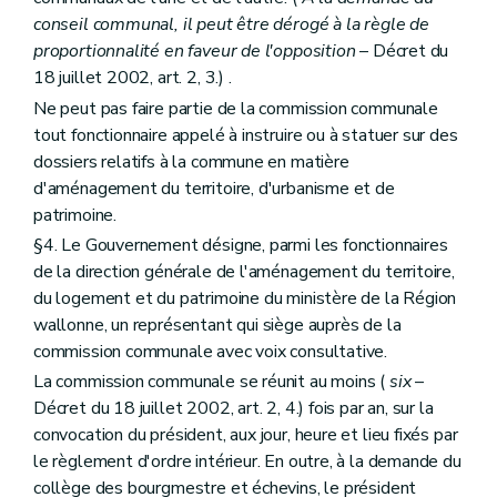
Art. 220
bis
Art. 221
conseil communal, il peut être dérogé à la règle de
Art. 222
proportionnalité en faveur de l'opposition
– Décret du
Sous-section 3
Ressources
18 juillet 2002, art. 2, 3.) .
Art. 223
Ne peut pas faire partie de la commission communale
Art. 224
Sous-section 4
Gestion de l'Institut
tout fonctionnaire appelé à instruire ou à statuer sur des
Art. 225
dossiers relatifs à la commune en matière
Sous-section 5
Commission consultative
d'aménagement du territoire, d'urbanisme et de
Art. 226
Art. 227
patrimoine.
Sous-section 6
Personnel
§4. Le Gouvernement désigne, parmi les fonctionnaires
Art. 228
de la direction générale de l'aménagement du territoire,
Art. 229
du logement et du patrimoine du ministère de la Région
Chapitre III
Des indemnités
Art. 230
wallonne, un représentant qui siège auprès de la
Titre III
Du petit patrimoine populaire
commission communale avec voix consultative.
Art. 231
La commission communale se réunit au moins (
six
–
Titre IV
De l'archéologie
Chapitre premier
Des définitions
Décret du 18 juillet 2002, art. 2, 4.) fois par an, sur la
Art. 232
convocation du président, aux jour, heure et lieu fixés par
Chapitre II
Des mesures de protection
le règlement d'ordre intérieur. En outre, à la demande du
Art. 233
collège des bourgmestre et échevins, le président
Art. 234