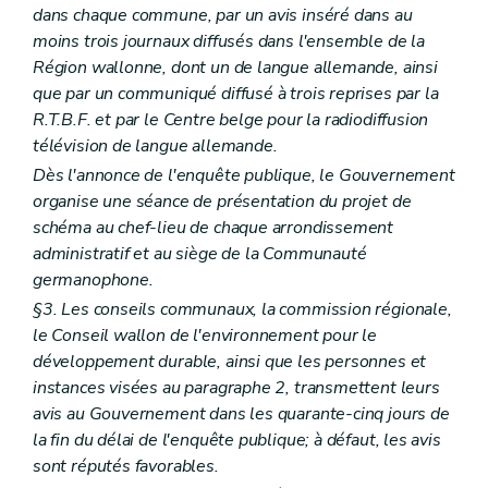
Art. 388/3
dans chaque commune, par un avis inséré dans au
Art. 388/4
moins trois journaux diffusés dans l'ensemble de la
Art. 388/5
Région wallonne, dont un de langue allemande, ainsi
Chapitre XV
Des fonctionnaires délégués pour l'application des articles 67, 69, 70, 71 et 77 (lire articles
que par un communiqué diffusé à trois reprises par la
155, §2
R.T.B.F. et par le Centre belge pour la radiodiffusion
,
télévision de langue allemande.
157
,
Dès l'annonce de l'enquête publique, le Gouvernement
158
organise une séance de présentation du projet de
,
schéma au chef-lieu de chaque arrondissement
159
administratif et au siège de la Communauté
et
germanophone.
165)
§3. Les conseils communaux, la commission régionale,
Art. 389
le Conseil wallon de l'environnement pour le
Chapitre XVI
(
Des fonctionnaires délégués pour l'application de l'article 3, alinéa 2
développement durable, ainsi que les personnes et
Art. 390
Art. 391 et 392
instances visées au paragraphe 2, transmettent leurs
Chapitre XVII
Du règlement général sur les bâtisses applicable aux zones protégées de certaines communes en matière d'urbanisme
avis au Gouvernement dans les quarante-cinq jours de
Art. 393
la fin du délai de l'enquête publique; à défaut, les avis
Art. 394
sont réputés favorables.
Art. 395