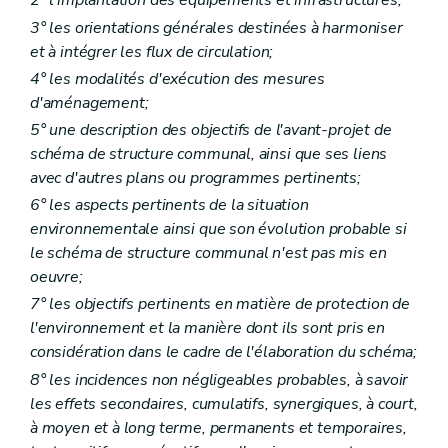
2° l'implantation des équipements et infrastructures;
Art. 425
3° les orientations générales destinées à harmoniser
Art. 426
et à intégrer les flux de circulation;
Art. 427
Art. 428
4° les modalités d'exécution des mesures
Art. 429
d'aménagement;
Art. 430
5° une description des objectifs de l'avant-projet de
Chapitre XVII
quinquies
Règlement général d'urbanisme relatif aux enseignes et aux dispositifs de publicité
Art. 431
schéma de structure communal, ainsi que ses liens
Art. 432
avec d'autres plans ou programmes pertinents;
Art. 433
6° les aspects pertinents de la situation
Art. 434
Art. 435
environnementale ainsi que son évolution probable si
Art. 436
le schéma de structure communal n'est pas mis en
Art. 437
oeuvre;
Art. 438
Art. 439
7° les objectifs pertinents en matière de protection de
Art. 440
l'environnement et la manière dont ils sont pris en
Art. 441
considération dans le cadre de l'élaboration du schéma;
Art. 442
Chapitre XVII
sexies
Du règlement d'urbanisme sur la qualité acoustique de constructions dans les zones B, C et D des plans de développement à long terme des aéroports de Liège-Bierset et de Charleroi-Bruxelles Sud
8° les incidences non négligeables probables, à savoir
Art. 442/1
les effets secondaires, cumulatifs, synergiques, à court,
Art. 442/2
à moyen et à long terme, permanents et temporaires,
Art. 442/3