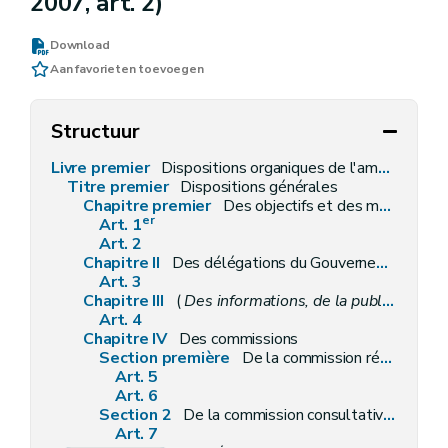
2007, art. 2)
Download
Aan favorieten toevoegen
Structuur
Livre premier
Dispositions organiques de l'aménagement du territoire et de l'urbanisme
Titre premier
Dispositions générales
Chapitre premier
Des objectifs et des moyens
er
Art. 1
Art. 2
Chapitre II
Des délégations du Gouvernement
Art. 3
Chapitre III
(
Des informations, de la publicité, des enquêtes publiques et des consultations
Art. 4
Chapitre IV
Des commissions
Section première
De la commission régionale de l'aménagement du territoire
Art. 5
Art. 6
Section 2
De la commission consultative communale d'aménagement du territoire
Art. 7