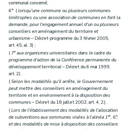
communal concerné;
Chapitre II
(Du fonctionnaire délégué pour l'application des articles 17, §2, alinéa 4, et 52, §2, alinéa 1
Art. 259/3
6° (
lorsqu'une commune ou plusieurs communes
Chapitre III
De l'exécution de l'article 34, alinéa 2
limitrophes ou une association de communes en font la
Art. 260
demande, pour l'engagement annuel d'un ou plusieurs
Art. 261
Chapitre IV
Des actes et travaux dispensés du permis d'urbanisme, de l'avis conforme du fonctionnaire délégué ou du concours d'un architecte
conseillers en aménagement du territoire et
Art. 262
urbanisme
– Décret-programme du 3 février 2005,
Art. 263
art. 45, al. 3) ;
Art. 264
Art. 265
(
7° aux organismes universitaires dans le cadre du
Chapitre IV
bis
Des arbres et des haies remarquables
programme d'action de la Conférence permanente du
Art. 266
développement territorial
– Décret du 6 mai 1999,
Art. 267
art. 2) .
Art. 268
Art. 269
(
Selon les modalités qu'il arrête, le Gouvernement
Art. 270
peut mettre des conseillers en aménagement du
Chapitre IV
ter
De la liste des modifications d'utilisation de bâtiments subordonnées à permis
territoire et en environnement à la disposition des
Art. 271
Chapitre IV
quater
Du boisement subordonné à permis
communes
– Décret du 18 juillet 2002, art. 4, 2.) .
Chapitre V
Des fonctionnaires délégués pour l'application des articles 42, 43, 45, 48 et 50 à 55 (lire articles 84, 89, 99, 107 à 109, 115, 116, 118 et 127)
(
Lors de l'établissement des modalités de l'allocation
Art. 272
er
de subventions aux communes visées à l'alinéa 1
, 6°,
Art. 273
et des modalités de mise à disposition des conseillers
Chapitre VI
(
De la liste des personnes de droit public et des actes et travaux d'utilité publique pour laquelle les permis d'urbanisme et de lotir sont délivrés par le Gouvernement ou le fonctionnaire délégué (