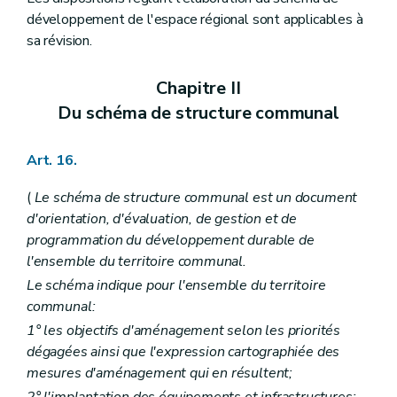
Art. 415/3
développement de l'espace régional sont applicables à
Art. 415/4
sa révision.
Art. 415/5
Art. 415/6
Art. 415/7
Chapitre II
Art. 415/8
Art. 415/9
Du schéma de structure communal
Art. 415/10
Art. 415/11
Art. 415/12
Art. 16.
Art. 415/13
Art. 415/14
(
Le schéma de structure communal est un document
Art. 415/15
d'orientation, d'évaluation, de gestion et de
Art. 415/16
programmation du développement durable de
Art. 416
Chapitre XVII
quater
Règlement général sur les bâtisses en site rural
l'ensemble du territoire communal.
Art. 417
Le schéma indique pour l'ensemble du territoire
Art. 418
communal:
Art. 419
Art. 420
1° les objectifs d'aménagement selon les priorités
Art. 421
dégagées ainsi que l'expression cartographiée des
Art. 422
mesures d'aménagement qui en résultent;
Art. 423
Art. 424