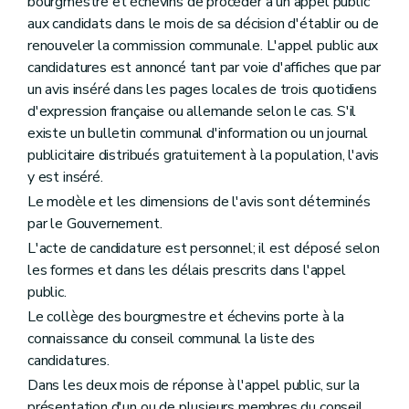
bourgmestre et échevins de procéder à un appel public
Chapitre premier
Des mesures de protection
Section première
De l'inventaire
aux candidats dans le mois de sa décision d'établir ou de
Art. 192
renouveler la commission communale. L'appel public aux
Section 2
De la liste de sauvegarde
candidatures est annoncé tant par voie d'affiches que par
Art. 193
un avis inséré dans les pages locales de trois quotidiens
Art. 194
Art. 195
d'expression française ou allemande selon le cas. S'il
Section 3
Du classement
existe un bulletin communal d'information ou un journal
Art. 196
publicitaire distribués gratuitement à la population, l'avis
Art. 197
y est inséré.
Art. 198
Art. 199
Le modèle et les dimensions de l'avis sont déterminés
Art. 200
par le Gouvernement.
Art. 201
Art. 202
L'acte de candidature est personnel; il est déposé selon
Art. 203
les formes et dans les délais prescrits dans l'appel
Art. 204
public.
Section 4
Du retrait des mesures de protection
Le collège des bourgmestre et échevins porte à la
Art. 205
Section 5
Des effets des mesures de protection
connaissance du conseil communal la liste des
Art. 206
candidatures.
Art. 207
Dans les deux mois de réponse à l'appel public, sur la
Art. 208
Section 6
Des zones de protection
présentation d'un ou de plusieurs membres du conseil