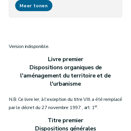
Chapitre V
Des délais relatifs aux permis et aux recours
Meer tonen
Art. 8
Art. 9
Art. 10
Chapitre VI
Des agréments et des subventions
Art. 11
Art. 12
Titre II
De la conception de l'aménagement du territoire
Chapitre premier
Du schéma de développement de l'espace régional
Version indisponible.
Art. 13
Art. 14
Livre premier
Art. 15
Dispositions organiques de
Chapitre II
Du schéma de structure communal
Art. 16
l'aménagement du territoire et de
Art. 17
l'urbanisme
Art. 18
Art. 18
bis
Titre III
Des plans d'aménagement du territoire
N.B. Ce livre Ier, à l'exception du titre VIII, a été remplacé
Chapitre premier
Des dispositions générales
Art. 19
er
par le décret du 27 novembre 1997 , art. 1
.
Art. 20
Chapitre II
Du plan de secteur
Titre premier
Section première
Généralités
Dispositions générales
Art. 21