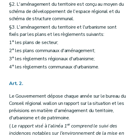
Art. 40
§2. L'aménagement du territoire est conçu au moyen du
Art. 41
schéma de développement de l'espace régional et du
Section 4
Procédure d'élaboration
Art. 42
schéma de structure communal.
Art. 43
§3. L'aménagement du territoire et l'urbanisme sont
Art. 44
fixés par les plans et les règlements suivants:
Art. 45
Section 5
Procédure et prescriptions de révision
1° les plans de secteur;
Art. 46
2° les plans communaux d'aménagement;
Chapitre III
Du plan communal d'aménagement
Section première
Généralités
3° les règlements régionaux d'urbanisme;
Art. 47
4° les règlements communaux d'urbanisme.
Section 2
Contenu
Art. 48
Art. 49
Art. 2.
Section 3
Procédure d'élaboration
Art. 50
Le Gouvernement dépose chaque année sur le bureau du
Art. 51
Conseil régional wallon un rapport sur la situation et les
Art. 52
Section 4
Procédure de révision
prévisions en matière d'aménagement du territoire,
Art. 53
d'urbanisme et de patrimoine.
Section 5
Elaboration et révision par le Gouvernement
er
(
Le rapport visé à l'alinéa 1
comprend le suivi des
Art. 54
Art. 55
incidences notables sur l'environnement de la mise en