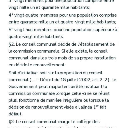
3° vingt membres pour une population comprise entre
Art. 180
vingt mille un et quarante mille habitants;
Chapitre II
De l'expropriation pour cause d'utilité publique
4° vingt-quatre membres pour une population comprise
Art. 181
Chapitre III
Des sites de réhabilitation paysagère et environnementale
entre quarante mille un et quatre-vingt mille habitants;
Art. 182
5° vingt-huit membres pour une population supérieure à
Chapitre IV
(
Du Fonds d'aménagement opérationnel et du Fonds d'assainissement des sites d'activité économique à réhabiliter et des sites d'assainissement prioritaire des paysages
quatre-vingt mille habitants.
Art. 183
Art. 183
bis
§2. Le conseil communal décide de l'établissement de
Chapitre V
Des dispositions financières
la commission communale. Si elle existe, le conseil
Art. 184
communal, dans les trois mois de sa propre installation,
Livre III
Dispositions relatives au patrimoine
Titre premier
Généralités
en décide le renouvellement.
Chapitre premier
Intégration du patrimoine dans le cadre de vie de la société contemporaine
Soit d'initiative, soit sur la proposition du conseil
Art. 185
communal (
...
– Décret du 18 juillet 2002, art. 2, 2.) , le
Art. 186
Chapitre II
Définitions
Gouvernement peut rapporter l'arrêté instituant la
Art. 187
commission communale lorsque celle-ci ne se réunit
Chapitre III
Missions, structures et fonctionnement de la Commission
plus, fonctionne de manière irrégulière ou lorsque la
Art. 188
er
décision de renouvellement visée à l'alinéa 1
fait
Art. 189
Art. 190
défaut.
Art. 191
§3. Le conseil communal charge le collège des
Titre II
De la protection, de la prévention, de la restauration