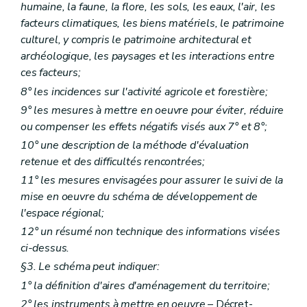
Sous-section 3
Des demandes de dérogations à un permis de lotir ou à un plan particulier d'aménagement
humaine, la faune, la flore, les sols, les eaux, l'air, les
Art. 323
facteurs climatiques, les biens matériels, le patrimoine
Section 2
De l'instruction des demandes de permis de lotir
culturel, y compris le patrimoine architectural et
Sous-section première
Des demandes nécessitant l'avis conforme du fonctionnaire délégué
archéologique, les paysages et les interactions entre
Art. 324
Art. 325
ces facteurs;
Art. 326
8° les incidences sur l'activité agricole et forestière;
Art. 327
Sous-section 2
Des demandes ne nécessitant pas l'avis conforme du fonctionnaire délégué
9° les mesures à mettre en oeuvre pour éviter, réduire
Art. 328
ou compenser les effets négatifs visés aux 7° et 8°;
Sous-section 3
Des modifications d'un permis de lotir
10° une description de la méthode d'évaluation
Art. 329
Chapitre XI
(
Des demandes de permis d'urbanisme, de permis de lotir et de certificats d'urbanisme soumises à une enquête publique et des modalités de ces enquêtes publiques
retenue et des difficultés rencontrées;
Section première
Des demandes de permis d'urbanisme, de permis de lotir et de certificats d'urbanisme soumises à une enquête publique
11° les mesures envisagées pour assurer le suivi de la
Art. 330
mise en oeuvre du schéma de développement de
Art. 331
Section 2
Des modalités des enquêtes publiques
l'espace régional;
Art. 332
12° un résumé non technique des informations visées
Art. 333
ci-dessus.
Art. 334
Art. 335
§3. Le schéma peut indiquer:
Art. 336
1° la définition d'aires d'aménagement du territoire;
Art. 337
2° les instruments à mettre en oeuvre
– Décret-
Art. 338