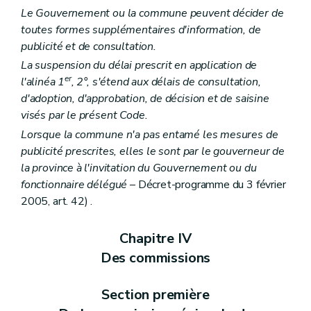
Art. 118
Le Gouvernement ou la commune peuvent décider de
Section 6
Des recours
Art. 119
toutes formes supplémentaires d'information, de
Art. 120
publicité et de consultation.
Art. 121
La suspension du délai prescrit en application de
Art. 122
er
Art. 123
l'alinéa 1
, 2°, s'étend aux délais de consultation,
Section 7
De la dispense de la procédure d'évaluation des incidences sur l'environnement
d'adoption, d'approbation, de décision et de saisine
Art. 124
visés par le présent Code.
Art. 125
Lorsque la commune n'a pas entamé les mesures de
Section 8
Des constructions groupées
Art. 126
publicité prescrites, elles le sont par le gouverneur de
Section 9
Des permis sollicités par une personne de droit public ou relatifs à des travaux d'utilité publique, de leur introduction et de leur instruction
la province à l'invitation du Gouvernement ou du
Art. 127
fonctionnaire délégué
– Décret-programme du 3 février
Section 10
(Des dispositions particulières au permis de lotir, au permis d'urbanisme, ainsi qu'aux actes et travaux impliquant une modification à la voirie communale ou aux réseaux s'y rapportant – Décret-programme du 3 février 2005, art. 88)
Art. 128
2005, art. 42) .
Art. 129
Section 11
Des permis en relation avec d'autres polices administratives
Chapitre IV
Art. 130
Art. 131
Des commissions
Art. 132
Art. 132
bis
Section première
Section 12
Des dispositions diverses
Art. 133