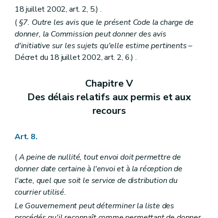
Titre
(
V
– Décret du 1
juillet 1993, art. 3) . - Dispositions transitoires
Art. 236
18 juillet 2002, art. 2, 5.) .
Art. 237
(
§7. Outre les avis que le présent Code la charge de
Livre IV
Des mesures d'exécution
donner, la Commission peut donner des avis
er
Titre premier
Des mesures d'exécution du livre I
d'initiative sur les sujets qu'elle estime pertinents
–
Chapitre premier
De la composition et des modalités de fonctionnement des commissions d'aménagement du territoire
Section première
De la commission régionale et de ses sections
Décret du 18 juillet 2002, art. 2, 6.) .
Section
Constitution
Art. 238
Chapitre V
Section
Siège
Art. 239
Des délais relatifs aux permis et aux
Section
S
recours
Art. 240
Section
Composition des sections
Art. 241
Art. 8.
Section
Composition de la commission
Art. 242
Section
Présidence
(
A peine de nullité, tout envoi doit permettre de
Art. 243
donner date certaine à l'envoi et à la réception de
Section
Bureau
l'acte, quel que soit le service de distribution du
Art. 244
courrier utilisé.
Section
Secrétariat
Art. 245
Le Gouvernement peut déterminer la liste des
Section
Fonctionnement
procédés qu'il reconnaît comme permettant de donner