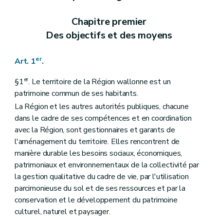
Section 2
Contenu
Art. 22
Chapitre premier
Art. 23
Des objectifs et des moyens
Section 3
(
Destination et prescriptions générales des zones, tracés de réseaux d'infrastructures principales
Art. 24
Art. 25
er
Art. 1
.
Art. 26
Art. 27
Art. 28
er
§1
. Le territoire de la Région wallonne est un
Art. 29
patrimoine commun de ses habitants.
Art. 30
La Région et les autres autorités publiques, chacune
Art. 31
Art. 31
bis
dans le cadre de ses compétences et en coordination
Art. 32
avec la Région, sont gestionnaires et garants de
Art. 33
l'aménagement du territoire. Elles rencontrent de
Art. 34
manière durable les besoins sociaux, économiques,
Art. 34
bis
Art. 35
patrimoniaux et environnementaux de la collectivité par
Art. 36
la gestion qualitative du cadre de vie, par l'utilisation
Art. 37
parcimonieuse du sol et de ses ressources et par la
Art. 38
conservation et le développement du patrimoine
Art. 39
Art. 39
bis
culturel, naturel et paysager.