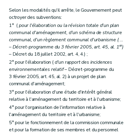
Art. 255/19
Art. 255/20
Selon les modalités qu'il arrête, le Gouvernement peut
Art. 255/21
octroyer des subventions:
Art. 255/22
Section VII
De l'octroi d'une subvention pour l'élaboration ou la révision totale concomitante d'un schéma de structure communal et d'un programme communal de mise en oeuvre des zones d'aménagement différé
1° (
pour l'élaboration ou la révision totale d'un plan
Art. 255/23
communal d'aménagement, d'un schéma de structure
Art. 255/24
communal, d'un règlement communal d'urbanisme (
...
Art. 255/25
er
Art. 255/26
– Décret-programme du 3 février 2005, art. 45, al. 1
)
er
Section
(VIII - AGW du 17 juillet 2003, art. 1
)
– Décret du 18 juillet 2002, art. 4, 4.) ;
e
Art. 255/ 27 – AGW du 17juillet 2003, art1
2° pour l'élaboration (
d'un rapport des incidences
Chapitre premier
quater
Des Maisons de L'Urbanisme - De leur mission - De leur agrément - Des subventions
environnementales relatif
– Décret-programme du
Art. 256/1
Art. 256/2
3 février 2005, art. 45, al. 2) à un projet de plan
Art. 256/3
communal d'aménagement;
Art. 256/4
3° pour l'élaboration d'une étude d'intérêt général
Art. 256/5
Chapitre premier
quinquies
De l'octroi de subventions aux communes pour l'engagement ou le maintien de l'engagement d'un ou plusieurs conseillers en aménagement du territoire et en environnement
relative à l'aménagement du territoire et à l'urbanisme;
Art. 257/1
4° pour l'organisation de l'information relative à
Art. 257/2
l'aménagement du territoire et à l'urbanisme;
Art. 257/3
Art. 257/4
5° pour le fonctionnement de la commission communale
Art. 257/5
et pour la formation de ses membres et du personnel
Art. 257/6