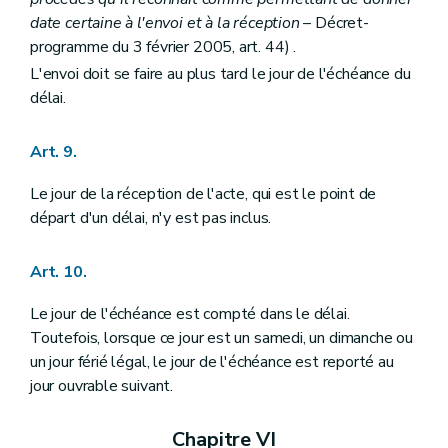
Art. 246
date certaine à l'envoi et à la réception
– Décret-
Section
Délibérations
Art. 247
programme du 3 février 2005, art. 44) .
Section
Groupe de travail
L'envoi doit se faire au plus tard le jour de l'échéance du
Art. 248
délai.
Section
Rapport d'activité
Art. 249
Section
Délégation
Art. 9.
Art. 250
Section 2
De la commission communale et de ses sections
Le jour de la réception de l'acte, qui est le point de
Art. 251
Art. 252
départ d'un délai, n'y est pas inclus.
Art. 253
Chapitre premier
bis
Du contenu du dossier du schéma de structure communal et de ses modalités de mise en œuvre
Art. 10.
Section première
Du contenu du dossier du schéma de structure
Art. 254
Art. 255
Le jour de l'échéance est compté dans le délai.
Section 2
De l'octroi de subventions aux communes pour l'élaboration d'un schéma de structure et d'un règlement communal d'urbanisme
Toutefois, lorsque ce jour est un samedi, un dimanche ou
Art. 256 à 259
un jour férié légal, le jour de l'échéance est reporté au
Section 3
Des modalités d'entrée et de sortie du régime de décentralisation
jour ouvrable suivant.
Art. 259/1
Art. 259/2
Chapitre premier
ter
De l'octroi de subventions aux communes pour le fonctionnement de la commission consultative communale d'aménagement du territoire, pour l'élaboration ou la révision totale d'un schéma de structure communal, d'un règlement communal d'urbanisme ou d'un plan communal d'aménagement, ou pour l'élaboration d'une étude d'incidences relative à un projet de plan communal d'aménagement
Chapitre VI
Section première
De l'octroi d'une subvention pour le fonctionnement de la commission consultative communale d'aménagement du territoire