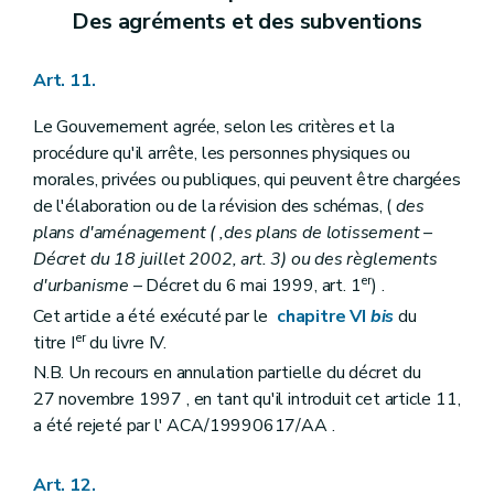
Art. 255/1
Des agréments et des subventions
Art. 255/2
Section II
De l'octroi d'une subvention pour l'élaboration ou la révision totale d'un schéma de structure communal
Art. 255/3
Art. 11.
Art. 255/4
Art. 255/5
Le Gouvernement agrée, selon les critères et la
Art. 255/6
procédure qu'il arrête, les personnes physiques ou
Section III
De l'octroi d'une subvention pour l'élaboration ou la révision totale d'un règlement communal d'urbanisme
morales, privées ou publiques, qui peuvent être chargées
Art. 255/7
Art. 255/8
de l'élaboration ou de la révision des schémas, (
des
Art. 255/9
plans d'aménagement (
,des plans de lotissement
–
Art. 255/10
Décret du 18 juillet 2002, art. 3) ou des règlements
Section IV
De l'octroi d'une subvention pour l'élaboration ou la révision totale d'un plan communal d'aménagement
er
d'urbanisme
– Décret du 6 mai 1999, art. 1
) .
Art. 255/11
Art. 255/12
Cet article a été exécuté par le
chapitre VI
bis
du
Art. 255/13
er
titre I
du livre IV.
Art. 255/14
N.B. Un recours en annulation partielle du décret du
Section V
De l'octroi d'une subvention pour l'élaboration d'une étude d'incidences relative à un projet de plan communal d'aménagement
Art. 255/15
27 novembre 1997 , en tant qu'il introduit cet article 11,
Art. 255/16
a été rejeté par l' ACA/19990617/AA .
Art. 255/17
Art. 255/18
Section VI
(
De l'octroi d'une subvention pour l'élaboration ou la révision totale d'un programme communal de mise en oeuvre des zones d'aménagement différé
Art. 12.