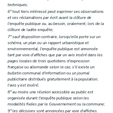
Art. 105
techniques;
Art. 106
6° tout tiers intéressé peut exprimer ses observations
Chapitre III
Des demandes de permis, des décisions et des recours
et ses réclamations par écrit avant la clôture de
Section première
Des autorités compétentes
Art. 107
l'enquête publique ou, au besoin, oralement, lors de la
Art. 108
clôture de ladite enquête;
Art. 109
7° sauf disposition contraire, lorsqu'elle porte sur un
Section 2
Des dérogations
Sous-section première
Des dérogations au plan de secteur
schéma, un plan ou un rapport urbanistique et
Art. 110
environnemental, l'enquête publique est annoncée
Art. 110
bis
tant par voie d'affiches que par un avis inséré dans les
Art. 111
pages locales de trois quotidiens d'expression
Art. 112
Sous-section 2
Des autres dérogations
française ou allemande selon le cas; s'il existe un
Art. 113
bulletin communal d'information ou un journal
Sous-section 3
Des dispositions communes
publicitaire distribués gratuitement à la population,
Art. 114
l'avis y est inséré;
Section 3
De l'introduction et de l'instruction de la demande de permis
Art. 115
8° au moins une réunion accessible au public est
Art. 116
organisée durant l'enquête publique selon les
Section 4
De la décision du collège des bourgmestre et échevins
modalités fixées par le Gouvernement ou la commune;
Art. 117
Section 5
De la saisine du fonctionnaire délégué
9° les décisions sont annoncées par voie d'affiches.