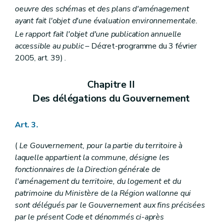
Art. 56
oeuvre des schémas et des plans d'aménagement
Section 6
Effets du plan communal d'aménagement
ayant fait l'objet d'une évaluation environnementale.
Art. 57
Art. 57
bis
Le rapport fait l'objet d'une publication annuelle
Section 7
Abrogation du plan communal d'aménagement
accessible au public
– Décret-programme du 3 février
Art. 57
ter
2005, art. 39) .
Chapitre IV
Des expropriations et des indemnités
Art. 58
Art. 59
Chapitre II
Art. 60
Des délégations du Gouvernement
Art. 61
Art. 62
Art. 63
Art. 3.
Art. 64
Art. 65
(
Le Gouvernement, pour la partie du territoire à
Art. 66
Art. 67
laquelle appartient la commune, désigne les
Art. 68
fonctionnaires de la Direction générale de
Art. 69
l'aménagement du territoire, du logement et du
Art. 70
Art. 71
patrimoine du Ministère de la Région wallonne qui
Chapitre V
Du remembrement et du relotissement
sont délégués par le Gouvernement aux fins précisées
Art. 72
par le présent Code et dénommés ci-après
Art. 73