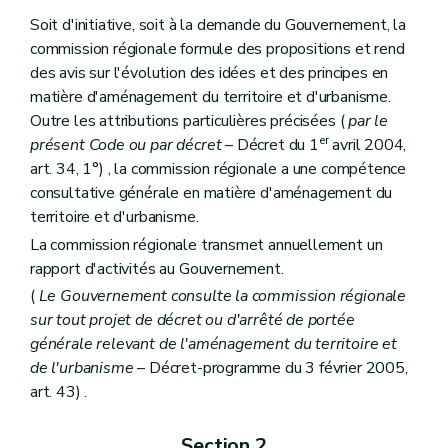
Art. 148
Sous-section 3
Du dossier de parc résidentiel de week-end
Soit d'initiative, soit à la demande du Gouvernement, la
Art. 149
commission régionale formule des propositions et rend
Chapitre V
Des certificats d'urbanisme et des renseignements à fournir par les pouvoirs publics et les notaires
des avis sur l'évolution des idées et des principes en
Art. 150
Art. 150
bis
matière d'aménagement du territoire et d'urbanisme.
Art. 151
Outre les attributions particulières précisées (
par le
Art. 152
er
présent Code ou par décret
– Décret du 1
avril 2004,
Titre VI
Des infractions et des sanctions
art. 34, 1°) , la commission régionale a une compétence
Art. 153
Art. 154
consultative générale en matière d'aménagement du
Art. 155
territoire et d'urbanisme.
Art. 156
La commission régionale transmet annuellement un
Art. 157
Art. 158
rapport d'activités au Gouvernement.
Art. 159
(
Le Gouvernement consulte la commission régionale
Titre VII
Des dispositions fiscales
sur tout projet de décret ou d'arrêté de portée
Art. 160
Titre VIII
Dispositions abrogatoires et transitoires des lois du 29 mars 1962 et du 22 décembre 1970
générale relevant de l'aménagement du territoire et
Art. 161
de l'urbanisme
– Décret-programme du 3 février 2005,
Art. 162
art. 43) .
Art. 163
Art. 164
Art. 165
Section 2