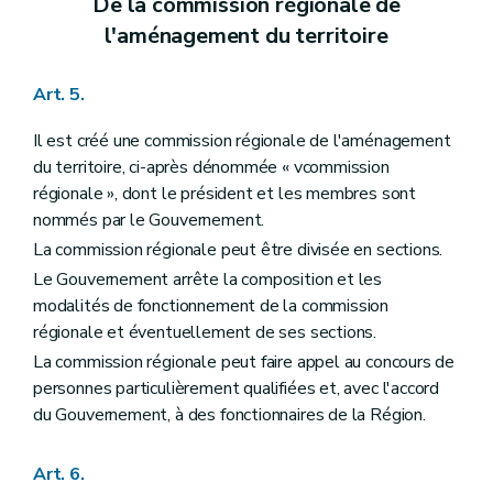
De la commission régionale de
Art. 134
l'aménagement du territoire
Art. 135
Art. 136
Art. 137
Art. 5.
Art. 138
Art. 139
Chapitre IV
Des dispositions particulières aux équipements touristiques
Il est créé une commission régionale de l'aménagement
Section première
Des dispositions générales
du territoire, ci-après dénommée « vcommission
Art. 140
régionale », dont le président et les membres sont
Section 2
De l'établissement des villages de vacances
nommés par le Gouvernement.
Sous-section 1
Des dispositions générales
Art. 141
La commission régionale peut être divisée en sections.
Sous-section 2
Des conditions d'établissement des villages de vacances
Le Gouvernement arrête la composition et les
Art. 142
Sous-section 3
Du dossier de village de vacances
modalités de fonctionnement de la commission
Art. 143
régionale et éventuellement de ses sections.
Section 3
De l'établissement des parcs résidentiels de week-end
La commission régionale peut faire appel au concours de
Sous-section première
Des dispositions générales
personnes particulièrement qualifiées et, avec l'accord
Art. 144
Sous-section 2
Des conditions d'établissement et de lotissement d'un parc résidentiel de week-end
du Gouvernement, à des fonctionnaires de la Région.
Art. 145
Art. 146
Art. 147
Art. 6.