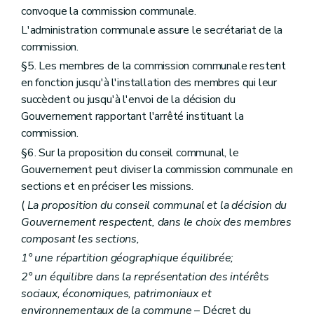
Art. 235
convoque la commission communale.
Art. 236
L'administration communale assure le secrétariat de la
Chapitre III
Des sondages archéologiques et des fouilles
commission.
Art. 237
Art. 238
§5. Les membres de la commission communale restent
Art. 239
en fonction jusqu'à l'installation des membres qui leur
Art. 240
succèdent ou jusqu'à l'envoi de la décision du
Art. 241
Art. 242
Gouvernement rapportant l'arrêté instituant la
Art. 243
commission.
Art. 244
§6. Sur la proposition du conseil communal, le
Chapitre IV
Des sondages archéologiques et des fouilles d'utilité publique
Art. 245
Gouvernement peut diviser la commission communale en
Art. 246
sections et en préciser les missions.
Art. 247
(
La proposition du conseil communal et la décision du
Art. 248
Chapitre V
Des découvertes fortuites
Gouvernement respectent, dans le choix des membres
Art. 249
composant les sections,
Chapitre VI
Des subventions
1° une répartition géographique équilibrée;
Art. 250
Art. 251
2° un équilibre dans la représentation des intérêts
Chapitre VII
Des indemnités
sociaux, économiques, patrimoniaux et
Art. 252
environnementaux de la commune
– Décret du
er