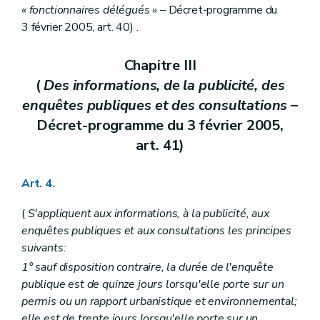
« fonctionnaires délégués »
– Décret-programme du
Art. 74
Art. 75
3 février 2005, art. 40) .
Titre IV
Des règlements d'urbanisme
Chapitre premier
Des règlements régionaux d'urbanisme
Chapitre III
Art. 76
Art. 77
(
Des informations, de la publicité, des
Chapitre II
Des règlements communaux d'urbanisme
enquêtes publiques et des consultations
–
Art. 78
Art. 79
Décret-programme du 3 février 2005,
Chapitre III
Des dispositions communes
art. 41)
Art. 80
Art. 81
Art. 82
Art. 4.
Art. 83
Titre V
Des permis et certificats d'urbanisme
(
S'appliquent aux informations, à la publicité, aux
Chapitre premier
Du permis d'urbanisme
Section première
Des actes et travaux soumis à permis d'urbanisme
enquêtes publiques et aux consultations les principes
Art. 84
suivants:
Art. 85
1° sauf disposition contraire, la durée de l'enquête
Section 2
Des charges d'urbanisme
Art. 86
publique est de quinze jours lorsqu'elle porte sur un
Section 3
De la péremption et de la prorogation du permis d'urbanisme
permis ou un rapport urbanistique et environnemental;
Art. 87
elle est de trente jours lorsqu'elle porte sur un