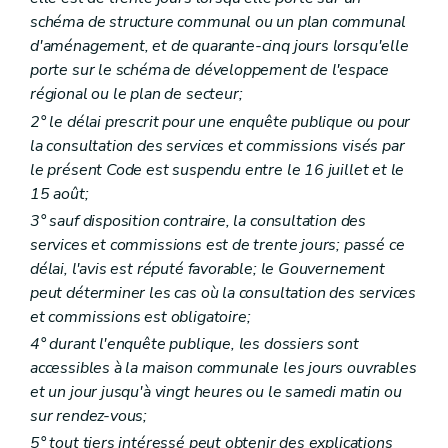
Section 4
Du permis d'urbanisme à durée limitée
schéma de structure communal ou un plan communal
Art. 88
Chapitre II
Du permis de lotir
d'aménagement, et de quarante-cinq jours lorsqu'elle
Section première
Des actes soumis à permis de lotir
porte sur le schéma de développement de l'espace
Art. 89
régional ou le plan de secteur;
Art. 90
Section 2
Des charges d'urbanisme
2° le délai prescrit pour une enquête publique ou pour
Art. 91
la consultation des services et commissions visés par
Section 3
Des effets du permis de lotir
le présent Code est suspendu entre le 16 juillet et le
Art. 92
15 août;
Art. 93
Art. 94
3° sauf disposition contraire, la consultation des
Art. 95
services et commissions est de trente jours; passé ce
Art. 96
délai, l'avis est réputé favorable; le Gouvernement
Art. 97
Section 4
De la péremption du permis de lotir
peut déterminer les cas où la consultation des services
Art. 98
et commissions est obligatoire;
Art. 99
4° durant l'enquête publique, les dossiers sont
Art. 100
accessibles à la maison communale les jours ouvrables
Art. 101
Section 5
De la modification du permis de lotir
et un jour jusqu'à vingt heures ou le samedi matin ou
Art. 102
sur rendez-vous;
Art. 103
5° tout tiers intéressé peut obtenir des explications
Art. 104