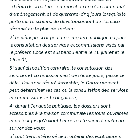
Section 4
Du permis d'urbanisme à durée limitée
schéma de structure communal ou un plan communal
Art. 88
Chapitre II
Du permis de lotir
d'aménagement, et de quarante-cinq jours lorsqu'elle
Section première
Des actes soumis à permis de lotir
porte sur le schéma de développement de l'espace
Art. 89
régional ou le plan de secteur;
Art. 90
Section 2
Des charges d'urbanisme
2° le délai prescrit pour une enquête publique ou pour
Art. 91
la consultation des services et commissions visés par
Section 3
Des effets du permis de lotir
le présent Code est suspendu entre le 16 juillet et le
Art. 92
15 août;
Art. 93
Art. 94
3° sauf disposition contraire, la consultation des
Art. 95
services et commissions est de trente jours; passé ce
Art. 96
délai, l'avis est réputé favorable; le Gouvernement
Art. 97
Section 4
De la péremption du permis de lotir
peut déterminer les cas où la consultation des services
Art. 98
et commissions est obligatoire;
Art. 99
4° durant l'enquête publique, les dossiers sont
Art. 100
accessibles à la maison communale les jours ouvrables
Art. 101
Section 5
De la modification du permis de lotir
et un jour jusqu'à vingt heures ou le samedi matin ou
Art. 102
sur rendez-vous;
Art. 103
5° tout tiers intéressé peut obtenir des explications
Art. 104