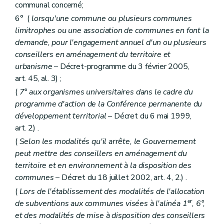
communal concerné;
Chapitre II
(Du fonctionnaire délégué pour l'application des articles 17, §2, alinéa 4, et 52, §2, alinéa 1
Art. 259/3
6° (
lorsqu'une commune ou plusieurs communes
Chapitre III
De l'exécution de l'article 34, alinéa 2
limitrophes ou une association de communes en font la
Art. 260
demande, pour l'engagement annuel d'un ou plusieurs
Art. 261
Chapitre IV
Des actes et travaux dispensés du permis d'urbanisme, de l'avis conforme du fonctionnaire délégué ou du concours d'un architecte
conseillers en aménagement du territoire et
Art. 262
urbanisme
– Décret-programme du 3 février 2005,
Art. 263
art. 45, al. 3) ;
Art. 264
Art. 265
(
7° aux organismes universitaires dans le cadre du
Chapitre IV
bis
Des arbres et des haies remarquables
programme d'action de la Conférence permanente du
Art. 266
développement territorial
– Décret du 6 mai 1999,
Art. 267
art. 2) .
Art. 268
Art. 269
(
Selon les modalités qu'il arrête, le Gouvernement
Art. 270
peut mettre des conseillers en aménagement du
Chapitre IV
ter
De la liste des modifications d'utilisation de bâtiments subordonnées à permis
territoire et en environnement à la disposition des
Art. 271
Chapitre IV
quater
Du boisement subordonné à permis
communes
– Décret du 18 juillet 2002, art. 4, 2.) .
Chapitre V
Des fonctionnaires délégués pour l'application des articles 42, 43, 45, 48 et 50 à 55 (lire articles 84, 89, 99, 107 à 109, 115, 116, 118 et 127)
(
Lors de l'établissement des modalités de l'allocation
Art. 272
er
de subventions aux communes visées à l'alinéa 1
, 6°,
Art. 273
et des modalités de mise à disposition des conseillers
Chapitre VI
(
De la liste des personnes de droit public et des actes et travaux d'utilité publique pour laquelle les permis d'urbanisme et de lotir sont délivrés par le Gouvernement ou le fonctionnaire délégué (