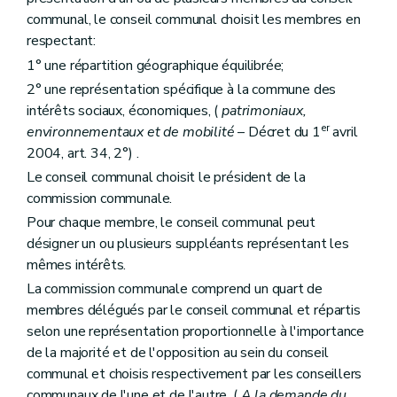
Art. 209
communal, le conseil communal choisit les membres en
Section 7
Des écussons et des panneaux
respectant:
Art. 210
Chapitre II
Des mesures de prévention et de restauration
1° une répartition géographique équilibrée;
Section première
Des dispositions générales
2° une représentation spécifique à la commune des
Art. 211
intérêts sociaux, économiques, (
patrimoniaux,
Section 2
De la prévention
er
Sous-section première
De la fiche d'état sanitaire
environnementaux et de mobilité
– Décret du 1
avril
Art. 212
2004, art. 34, 2°) .
Sous-section 2
De l'étude préalable
Le conseil communal choisit le président de la
Art. 213
Sous-section 3
De la maintenance
commission communale.
Art. 214
Pour chaque membre, le conseil communal peut
Section 3
De la restauration
désigner un ou plusieurs suppléants représentant les
Art. 215
Art. 216
mêmes intérêts.
Section 4
De l'Institut du patrimoine wallon
La commission communale comprend un quart de
Sous-section première
Création
membres délégués par le conseil communal et répartis
Art. 217
selon une représentation proportionnelle à l'importance
Sous-section 2
Objet et missions
Art. 218
de la majorité et de l'opposition au sein du conseil
Art. 219
communal et choisis respectivement par les conseillers
Art. 220
communaux de l'une et de l'autre. (
A la demande du