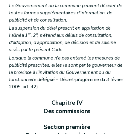
Art. 118
Le Gouvernement ou la commune peuvent décider de
Section 6
Des recours
Art. 119
toutes formes supplémentaires d'information, de
Art. 120
publicité et de consultation.
Art. 121
La suspension du délai prescrit en application de
Art. 122
er
Art. 123
l'alinéa 1
, 2°, s'étend aux délais de consultation,
Section 7
De la dispense de la procédure d'évaluation des incidences sur l'environnement
d'adoption, d'approbation, de décision et de saisine
Art. 124
visés par le présent Code.
Art. 125
Lorsque la commune n'a pas entamé les mesures de
Section 8
Des constructions groupées
Art. 126
publicité prescrites, elles le sont par le gouverneur de
Section 9
Des permis sollicités par une personne de droit public ou relatifs à des travaux d'utilité publique, de leur introduction et de leur instruction
la province à l'invitation du Gouvernement ou du
Art. 127
fonctionnaire délégué
– Décret-programme du 3 février
Section 10
(Des dispositions particulières au permis de lotir, au permis d'urbanisme, ainsi qu'aux actes et travaux impliquant une modification à la voirie communale ou aux réseaux s'y rapportant – Décret-programme du 3 février 2005, art. 88)
Art. 128
2005, art. 42) .
Art. 129
Section 11
Des permis en relation avec d'autres polices administratives
Chapitre IV
Art. 130
Art. 131
Des commissions
Art. 132
Art. 132
bis
Section première
Section 12
Des dispositions diverses
Art. 133