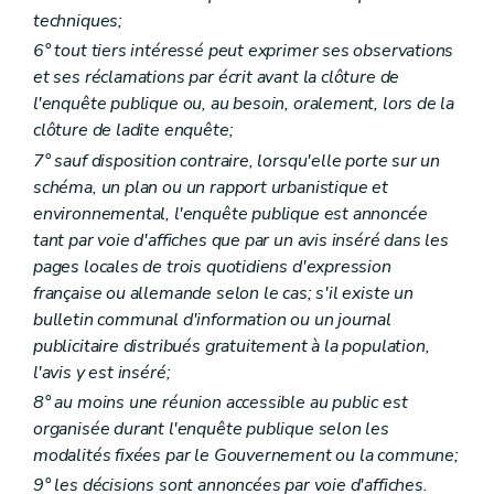
Art. 105
techniques;
Art. 106
6° tout tiers intéressé peut exprimer ses observations
Chapitre III
Des demandes de permis, des décisions et des recours
et ses réclamations par écrit avant la clôture de
Section première
Des autorités compétentes
Art. 107
l'enquête publique ou, au besoin, oralement, lors de la
Art. 108
clôture de ladite enquête;
Art. 109
7° sauf disposition contraire, lorsqu'elle porte sur un
Section 2
Des dérogations
Sous-section première
Des dérogations au plan de secteur
schéma, un plan ou un rapport urbanistique et
Art. 110
environnemental, l'enquête publique est annoncée
Art. 110
bis
tant par voie d'affiches que par un avis inséré dans les
Art. 111
pages locales de trois quotidiens d'expression
Art. 112
Sous-section 2
Des autres dérogations
française ou allemande selon le cas; s'il existe un
Art. 113
bulletin communal d'information ou un journal
Sous-section 3
Des dispositions communes
publicitaire distribués gratuitement à la population,
Art. 114
l'avis y est inséré;
Section 3
De l'introduction et de l'instruction de la demande de permis
Art. 115
8° au moins une réunion accessible au public est
Art. 116
organisée durant l'enquête publique selon les
Section 4
De la décision du collège des bourgmestre et échevins
modalités fixées par le Gouvernement ou la commune;
Art. 117
Section 5
De la saisine du fonctionnaire délégué
9° les décisions sont annoncées par voie d'affiches.