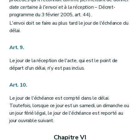
Art. 246
date certaine à l'envoi et à la réception
– Décret-
Section
Délibérations
Art. 247
programme du 3 février 2005, art. 44) .
Section
Groupe de travail
L'envoi doit se faire au plus tard le jour de l'échéance du
Art. 248
délai.
Section
Rapport d'activité
Art. 249
Section
Délégation
Art. 9.
Art. 250
Section 2
De la commission communale et de ses sections
Le jour de la réception de l'acte, qui est le point de
Art. 251
Art. 252
départ d'un délai, n'y est pas inclus.
Art. 253
Chapitre premier
bis
Du contenu du dossier du schéma de structure communal et de ses modalités de mise en œuvre
Art. 10.
Section première
Du contenu du dossier du schéma de structure
Art. 254
Art. 255
Le jour de l'échéance est compté dans le délai.
Section 2
De l'octroi de subventions aux communes pour l'élaboration d'un schéma de structure et d'un règlement communal d'urbanisme
Toutefois, lorsque ce jour est un samedi, un dimanche ou
Art. 256 à 259
un jour férié légal, le jour de l'échéance est reporté au
Section 3
Des modalités d'entrée et de sortie du régime de décentralisation
jour ouvrable suivant.
Art. 259/1
Art. 259/2
Chapitre premier
ter
De l'octroi de subventions aux communes pour le fonctionnement de la commission consultative communale d'aménagement du territoire, pour l'élaboration ou la révision totale d'un schéma de structure communal, d'un règlement communal d'urbanisme ou d'un plan communal d'aménagement, ou pour l'élaboration d'une étude d'incidences relative à un projet de plan communal d'aménagement
Chapitre VI
Section première
De l'octroi d'une subvention pour le fonctionnement de la commission consultative communale d'aménagement du territoire