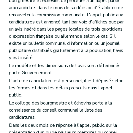
bourgmestre et échevins de procéder à un appel public
Chapitre premier
Des mesures de protection
Section première
De l'inventaire
aux candidats dans le mois de sa décision d'établir ou de
Art. 192
renouveler la commission communale. L'appel public aux
Section 2
De la liste de sauvegarde
candidatures est annoncé tant par voie d'affiches que par
Art. 193
un avis inséré dans les pages locales de trois quotidiens
Art. 194
Art. 195
d'expression française ou allemande selon le cas. S'il
Section 3
Du classement
existe un bulletin communal d'information ou un journal
Art. 196
publicitaire distribués gratuitement à la population, l'avis
Art. 197
y est inséré.
Art. 198
Art. 199
Le modèle et les dimensions de l'avis sont déterminés
Art. 200
par le Gouvernement.
Art. 201
Art. 202
L'acte de candidature est personnel; il est déposé selon
Art. 203
les formes et dans les délais prescrits dans l'appel
Art. 204
public.
Section 4
Du retrait des mesures de protection
Le collège des bourgmestre et échevins porte à la
Art. 205
Section 5
Des effets des mesures de protection
connaissance du conseil communal la liste des
Art. 206
candidatures.
Art. 207
Dans les deux mois de réponse à l'appel public, sur la
Art. 208
Section 6
Des zones de protection
présentation d'un ou de plusieurs membres du conseil