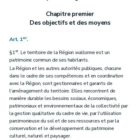
Section 2
Contenu
Art. 22
Chapitre premier
Art. 23
Des objectifs et des moyens
Section 3
(
Destination et prescriptions générales des zones, tracés de réseaux d'infrastructures principales
Art. 24
Art. 25
er
Art. 1
.
Art. 26
Art. 27
Art. 28
er
§1
. Le territoire de la Région wallonne est un
Art. 29
patrimoine commun de ses habitants.
Art. 30
La Région et les autres autorités publiques, chacune
Art. 31
Art. 31
bis
dans le cadre de ses compétences et en coordination
Art. 32
avec la Région, sont gestionnaires et garants de
Art. 33
l'aménagement du territoire. Elles rencontrent de
Art. 34
manière durable les besoins sociaux, économiques,
Art. 34
bis
Art. 35
patrimoniaux et environnementaux de la collectivité par
Art. 36
la gestion qualitative du cadre de vie, par l'utilisation
Art. 37
parcimonieuse du sol et de ses ressources et par la
Art. 38
conservation et le développement du patrimoine
Art. 39
Art. 39
bis
culturel, naturel et paysager.