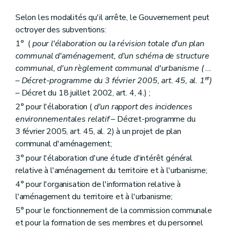
Art. 255/19
Art. 255/20
Selon les modalités qu'il arrête, le Gouvernement peut
Art. 255/21
octroyer des subventions:
Art. 255/22
Section VII
De l'octroi d'une subvention pour l'élaboration ou la révision totale concomitante d'un schéma de structure communal et d'un programme communal de mise en oeuvre des zones d'aménagement différé
1° (
pour l'élaboration ou la révision totale d'un plan
Art. 255/23
communal d'aménagement, d'un schéma de structure
Art. 255/24
communal, d'un règlement communal d'urbanisme (
...
Art. 255/25
er
Art. 255/26
– Décret-programme du 3 février 2005, art. 45, al. 1
)
er
Section
(VIII - AGW du 17 juillet 2003, art. 1
)
– Décret du 18 juillet 2002, art. 4, 4.) ;
e
Art. 255/ 27 – AGW du 17juillet 2003, art1
2° pour l'élaboration (
d'un rapport des incidences
Chapitre premier
quater
Des Maisons de L'Urbanisme - De leur mission - De leur agrément - Des subventions
environnementales relatif
– Décret-programme du
Art. 256/1
Art. 256/2
3 février 2005, art. 45, al. 2) à un projet de plan
Art. 256/3
communal d'aménagement;
Art. 256/4
3° pour l'élaboration d'une étude d'intérêt général
Art. 256/5
Chapitre premier
quinquies
De l'octroi de subventions aux communes pour l'engagement ou le maintien de l'engagement d'un ou plusieurs conseillers en aménagement du territoire et en environnement
relative à l'aménagement du territoire et à l'urbanisme;
Art. 257/1
4° pour l'organisation de l'information relative à
Art. 257/2
l'aménagement du territoire et à l'urbanisme;
Art. 257/3
Art. 257/4
5° pour le fonctionnement de la commission communale
Art. 257/5
et pour la formation de ses membres et du personnel
Art. 257/6