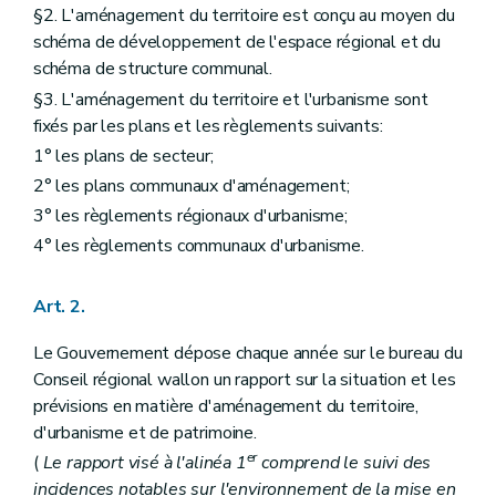
Art. 40
§2. L'aménagement du territoire est conçu au moyen du
Art. 41
schéma de développement de l'espace régional et du
Section 4
Procédure d'élaboration
Art. 42
schéma de structure communal.
Art. 43
§3. L'aménagement du territoire et l'urbanisme sont
Art. 44
fixés par les plans et les règlements suivants:
Art. 45
Section 5
Procédure et prescriptions de révision
1° les plans de secteur;
Art. 46
2° les plans communaux d'aménagement;
Chapitre III
Du plan communal d'aménagement
Section première
Généralités
3° les règlements régionaux d'urbanisme;
Art. 47
4° les règlements communaux d'urbanisme.
Section 2
Contenu
Art. 48
Art. 49
Art. 2.
Section 3
Procédure d'élaboration
Art. 50
Le Gouvernement dépose chaque année sur le bureau du
Art. 51
Conseil régional wallon un rapport sur la situation et les
Art. 52
Section 4
Procédure de révision
prévisions en matière d'aménagement du territoire,
Art. 53
d'urbanisme et de patrimoine.
Section 5
Elaboration et révision par le Gouvernement
er
(
Le rapport visé à l'alinéa 1
comprend le suivi des
Art. 54
Art. 55
incidences notables sur l'environnement de la mise en