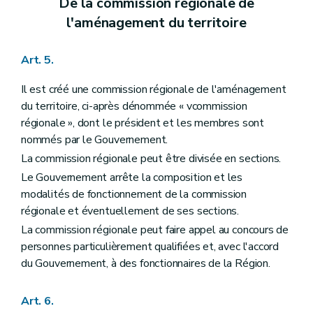
De la commission régionale de
Art. 134
l'aménagement du territoire
Art. 135
Art. 136
Art. 137
Art. 5.
Art. 138
Art. 139
Chapitre IV
Des dispositions particulières aux équipements touristiques
Il est créé une commission régionale de l'aménagement
Section première
Des dispositions générales
du territoire, ci-après dénommée « vcommission
Art. 140
régionale », dont le président et les membres sont
Section 2
De l'établissement des villages de vacances
nommés par le Gouvernement.
Sous-section 1
Des dispositions générales
Art. 141
La commission régionale peut être divisée en sections.
Sous-section 2
Des conditions d'établissement des villages de vacances
Le Gouvernement arrête la composition et les
Art. 142
Sous-section 3
Du dossier de village de vacances
modalités de fonctionnement de la commission
Art. 143
régionale et éventuellement de ses sections.
Section 3
De l'établissement des parcs résidentiels de week-end
La commission régionale peut faire appel au concours de
Sous-section première
Des dispositions générales
personnes particulièrement qualifiées et, avec l'accord
Art. 144
Sous-section 2
Des conditions d'établissement et de lotissement d'un parc résidentiel de week-end
du Gouvernement, à des fonctionnaires de la Région.
Art. 145
Art. 146
Art. 147
Art. 6.