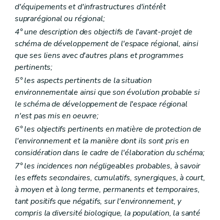
d'équipements et d'infrastructures d'intérêt
Art. 309
Art. 310
suprarégional ou régional;
Chapitre IX
Des conditions requises pour qu'un dossier de demande de permis de lotir soit considéré comme complet
4° une description des objectifs de l'avant-projet de
Section première
Dispositions communes à toutes les demandes de permis de lotir
schéma de développement de l'espace régional, ainsi
Art. 311
que ses liens avec d'autres plans et programmes
Section 2
Dispositions particulières aux lotissements portant sur une superficie de 3 ha et plus ou prévoyant la construction d'immeubles à appartements alors que les abords comportent essentiellement des habitations individuelles
Art. 312
pertinents;
Section 3
Dispositions particulières aux lotissements impliquant l'ouverture de nouvelles voies de communication, la modification du tracé de voies de communication communales existantes, l'élargissement ou la suppression de celles-ci
5° les aspects pertinents de la situation
Art. 313
environnementale ainsi que son évolution probable si
Section 4
Dispositions particulières aux demandes de modification d'un permis de lotir
Art. 314
le schéma de développement de l'espace régional
Art. 315
n'est pas mis en oeuvre;
Chapitre X
De l'instruction des demandes de permis de bâtir et de lotir
6° les objectifs pertinents en matière de protection de
Section première
De l'instruction des demandes de permis de bâtir
Sous-section première
Des demandes nécessitant l'avis conforme du fonctionnaire délégué
l'environnement et la manière dont ils sont pris en
Art. 316
considération dans le cadre de l'élaboration du schéma;
Art. 317
7° les incidences non négligeables probables, à savoir
Art. 318
Art. 319
les effets secondaires, cumulatifs, synergiques, à court,
Art. 320
à moyen et à long terme, permanents et temporaires,
Sous-section 2
Des demandes ne nécessitant pas l'avis du fonctionnaire délégué
tant positifs que négatifs, sur l'environnement, y
Art. 321
compris la diversité biologique, la population, la santé
Art. 322