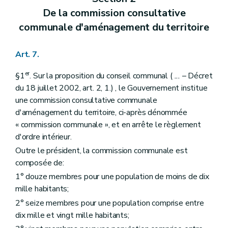
Art. 166
De la commission consultative
Livre II
Dispositions relatives à l'aménagement du territoire et à l'urbanisme opérationnels
Titre premier
Des dispositions générales
communale d'aménagement du territoire
Chapitre premier
Des sites d'activités économiques à réhabiliter
Section première
Généralités
Art. 167
Art. 7.
Section II
Identification des sites d'activités économiques à réhabiliter
Art. 168
er
§1
. Sur la proposition du conseil communal (
...
– Décret
Art. 169
du 18 juillet 2002, art. 2, 1.) , le Gouvernement institue
Art. 170
une commission consultative communale
Art. 171
Chapitre II
De la revitalisation urbaine
d'aménagement du territoire, ci-après dénommée
Art. 172
« commission communale », et en arrête le règlement
Chapitre III
De la rénovation urbaine
d'ordre intérieur.
Art. 173
Chapitre IV
Des zones d'initiatives privilégiées
Outre le président, la commission communale est
Art. 174
composée de:
Titre II
Des dispositions particulières
1° douze membres pour une population de moins de dix
Chapitre premier
Du droit de préemption
Art. 175
mille habitants;
Art. 176
2° seize membres pour une population comprise entre
Art. 177
dix mille et vingt mille habitants;
Art. 178
Art. 179