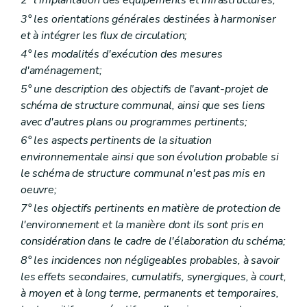
2° l'implantation des équipements et infrastructures;
Art. 425
3° les orientations générales destinées à harmoniser
Art. 426
et à intégrer les flux de circulation;
Art. 427
Art. 428
4° les modalités d'exécution des mesures
Art. 429
d'aménagement;
Art. 430
5° une description des objectifs de l'avant-projet de
Chapitre XVII
quinquies
Règlement général d'urbanisme relatif aux enseignes et aux dispositifs de publicité
Art. 431
schéma de structure communal, ainsi que ses liens
Art. 432
avec d'autres plans ou programmes pertinents;
Art. 433
6° les aspects pertinents de la situation
Art. 434
Art. 435
environnementale ainsi que son évolution probable si
Art. 436
le schéma de structure communal n'est pas mis en
Art. 437
oeuvre;
Art. 438
Art. 439
7° les objectifs pertinents en matière de protection de
Art. 440
l'environnement et la manière dont ils sont pris en
Art. 441
considération dans le cadre de l'élaboration du schéma;
Art. 442
Chapitre XVII
sexies
Du règlement d'urbanisme sur la qualité acoustique de constructions dans les zones B, C et D des plans de développement à long terme des aéroports de Liège-Bierset et de Charleroi-Bruxelles Sud
8° les incidences non négligeables probables, à savoir
Art. 442/1
les effets secondaires, cumulatifs, synergiques, à court,
Art. 442/2
à moyen et à long terme, permanents et temporaires,
Art. 442/3