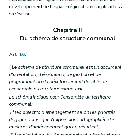
Art. 415/3
développement de l'espace régional sont applicables à
Art. 415/4
sa révision.
Art. 415/5
Art. 415/6
Art. 415/7
Chapitre II
Art. 415/8
Art. 415/9
Du schéma de structure communal
Art. 415/10
Art. 415/11
Art. 415/12
Art. 16.
Art. 415/13
Art. 415/14
(
Le schéma de structure communal est un document
Art. 415/15
d'orientation, d'évaluation, de gestion et de
Art. 415/16
programmation du développement durable de
Art. 416
Chapitre XVII
quater
Règlement général sur les bâtisses en site rural
l'ensemble du territoire communal.
Art. 417
Le schéma indique pour l'ensemble du territoire
Art. 418
communal:
Art. 419
Art. 420
1° les objectifs d'aménagement selon les priorités
Art. 421
dégagées ainsi que l'expression cartographiée des
Art. 422
mesures d'aménagement qui en résultent;
Art. 423
Art. 424