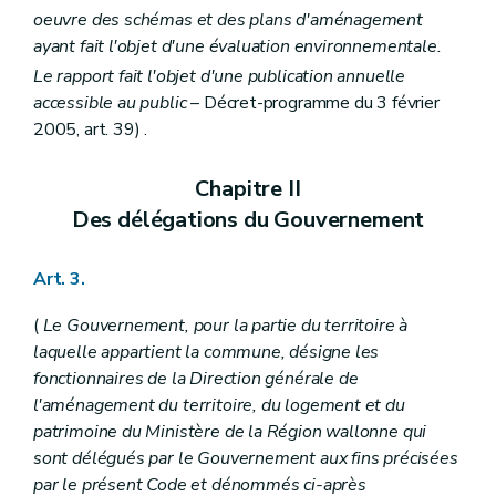
Art. 56
oeuvre des schémas et des plans d'aménagement
Section 6
Effets du plan communal d'aménagement
ayant fait l'objet d'une évaluation environnementale.
Art. 57
Art. 57
bis
Le rapport fait l'objet d'une publication annuelle
Section 7
Abrogation du plan communal d'aménagement
accessible au public
– Décret-programme du 3 février
Art. 57
ter
2005, art. 39) .
Chapitre IV
Des expropriations et des indemnités
Art. 58
Art. 59
Chapitre II
Art. 60
Des délégations du Gouvernement
Art. 61
Art. 62
Art. 63
Art. 3.
Art. 64
Art. 65
(
Le Gouvernement, pour la partie du territoire à
Art. 66
Art. 67
laquelle appartient la commune, désigne les
Art. 68
fonctionnaires de la Direction générale de
Art. 69
l'aménagement du territoire, du logement et du
Art. 70
Art. 71
patrimoine du Ministère de la Région wallonne qui
Chapitre V
Du remembrement et du relotissement
sont délégués par le Gouvernement aux fins précisées
Art. 72
par le présent Code et dénommés ci-après
Art. 73