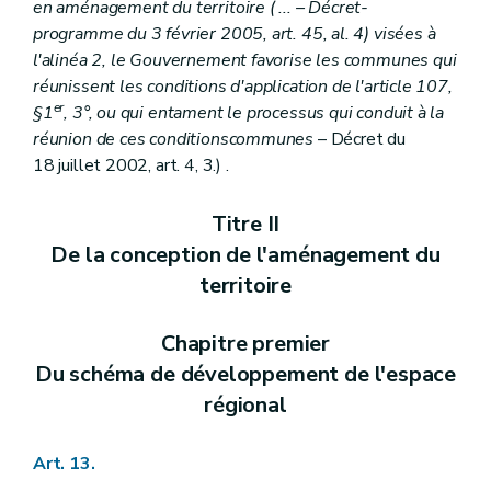
Art. 274
en aménagement du territoire (
...
– Décret-
Art. 274
bis
programme du 3 février 2005, art. 45, al. 4) visées à
Art. 275 et 276
l'alinéa 2, le Gouvernement favorise les communes qui
Art. 277 et 278
Chapitre VI
bis
(Des conditions dans lesquelles une personne physique ou morale ou une association de personnes physiques peut être chargée de l'élaboration, de la révision ou de la modification des plans d'aménagement, des schémas et des règlements d'urbanisme
réunissent les conditions d'application de l'article 107,
Art. 279
er
§1
, 3°, ou qui entament le processus qui conduit à la
Art. 280
réunion de ces conditionscommunes
– Décret du
Art. 281
18 juillet 2002, art. 4, 3.) .
Art. 282
Art. 283
Art. 283/1
Titre II
Art. 283/2
De la conception de l'aménagement du
Art. 283/3
Art. 283/4
territoire
Chapitre VII
De la composition du dossier de demande de permis de bâtir
Section première
Du dossier des demandes de permis de bâtir
Art. 284
Chapitre premier
Art. 285
Du schéma de développement de l'espace
Art. 286
Art. 287
régional
Section 2
Du dossier des demandes de permis de démolir
Art. 288
Art. 289
Art. 13.
Section 3
Du dossier de demande de permis de transformer