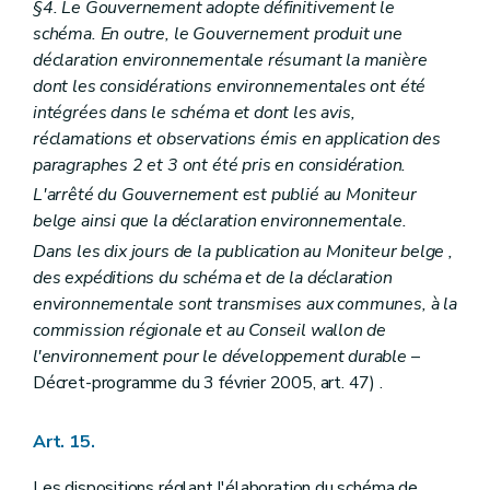
Art. 396
§4. Le Gouvernement adopte définitivement le
Art. 397
schéma. En outre, le Gouvernement produit une
Art. 398
déclaration environnementale résumant la manière
Art. 399
Art. 400
dont les considérations environnementales ont été
Art. 401
intégrées dans le schéma et dont les avis,
Art. 402
réclamations et observations émis en application des
Art. 403
paragraphes 2 et 3 ont été pris en considération.
Art. 404
Art. 405
L'arrêté du Gouvernement est publié au
Moniteur
Chapitre XVII
bis
Isolation thermique et ventilation des bâtiments
belge
ainsi que la déclaration environnementale.
Art. 406
Art. 407
Dans les dix jours de la publication au
Moniteur belge
,
Art. 408
des expéditions du schéma et de la déclaration
Art. 409
environnementale sont transmises aux communes, à la
Art. 410
commission régionale et au Conseil wallon de
Art. 411
Art. 412
l'environnement pour le développement durable
–
Art. 413
Décret-programme du 3 février 2005, art. 47) .
Chapitre XVII
ter
Règlement général sur les bâtisses relatif à l'accessibilité et à l'usage des espaces et bâtiments ou parties de bâtiments ouverts au public ou à usage collectif par les personnes à mobilité réduite - AGW du 25 février 1999, article 1
Art. 414
Art. 415
Art. 15.
Art. 415/1
Art. 415/2
Les dispositions réglant l'élaboration du schéma de