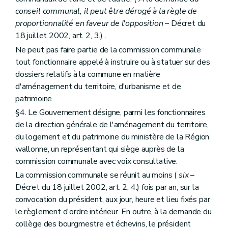
Art. 220
bis
Art. 221
conseil communal, il peut être dérogé à la règle de
Art. 222
proportionnalité en faveur de l'opposition
– Décret du
Sous-section 3
Ressources
18 juillet 2002, art. 2, 3.) .
Art. 223
Ne peut pas faire partie de la commission communale
Art. 224
Sous-section 4
Gestion de l'Institut
tout fonctionnaire appelé à instruire ou à statuer sur des
Art. 225
dossiers relatifs à la commune en matière
Sous-section 5
Commission consultative
d'aménagement du territoire, d'urbanisme et de
Art. 226
Art. 227
patrimoine.
Sous-section 6
Personnel
§4. Le Gouvernement désigne, parmi les fonctionnaires
Art. 228
de la direction générale de l'aménagement du territoire,
Art. 229
du logement et du patrimoine du ministère de la Région
Chapitre III
Des indemnités
Art. 230
wallonne, un représentant qui siège auprès de la
Titre III
Du petit patrimoine populaire
commission communale avec voix consultative.
Art. 231
La commission communale se réunit au moins (
six
–
Titre IV
De l'archéologie
Chapitre premier
Des définitions
Décret du 18 juillet 2002, art. 2, 4.) fois par an, sur la
Art. 232
convocation du président, aux jour, heure et lieu fixés par
Chapitre II
Des mesures de protection
le règlement d'ordre intérieur. En outre, à la demande du
Art. 233
collège des bourgmestre et échevins, le président
Art. 234