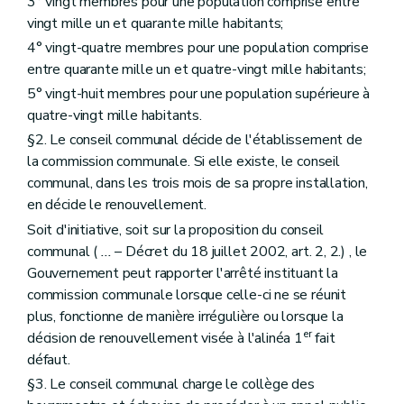
3° vingt membres pour une population comprise entre
Art. 180
vingt mille un et quarante mille habitants;
Chapitre II
De l'expropriation pour cause d'utilité publique
4° vingt-quatre membres pour une population comprise
Art. 181
Chapitre III
Des sites de réhabilitation paysagère et environnementale
entre quarante mille un et quatre-vingt mille habitants;
Art. 182
5° vingt-huit membres pour une population supérieure à
Chapitre IV
(
Du Fonds d'aménagement opérationnel et du Fonds d'assainissement des sites d'activité économique à réhabiliter et des sites d'assainissement prioritaire des paysages
quatre-vingt mille habitants.
Art. 183
Art. 183
bis
§2. Le conseil communal décide de l'établissement de
Chapitre V
Des dispositions financières
la commission communale. Si elle existe, le conseil
Art. 184
communal, dans les trois mois de sa propre installation,
Livre III
Dispositions relatives au patrimoine
Titre premier
Généralités
en décide le renouvellement.
Chapitre premier
Intégration du patrimoine dans le cadre de vie de la société contemporaine
Soit d'initiative, soit sur la proposition du conseil
Art. 185
communal (
...
– Décret du 18 juillet 2002, art. 2, 2.) , le
Art. 186
Chapitre II
Définitions
Gouvernement peut rapporter l'arrêté instituant la
Art. 187
commission communale lorsque celle-ci ne se réunit
Chapitre III
Missions, structures et fonctionnement de la Commission
plus, fonctionne de manière irrégulière ou lorsque la
Art. 188
er
décision de renouvellement visée à l'alinéa 1
fait
Art. 189
Art. 190
défaut.
Art. 191
§3. Le conseil communal charge le collège des
Titre II
De la protection, de la prévention, de la restauration