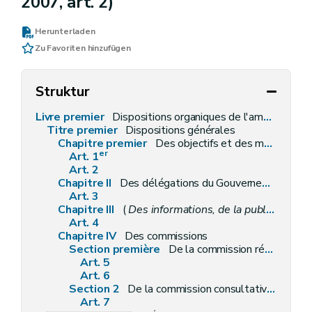
2007, art. 2)
Herunterladen
Zu Favoriten hinzufügen
Struktur
Livre premier
Dispositions organiques de l'aménagement du territoire et de l'urbanisme
Titre premier
Dispositions générales
Chapitre premier
Des objectifs et des moyens
er
Art. 1
Art. 2
Chapitre II
Des délégations du Gouvernement
Art. 3
Chapitre III
(
Des informations, de la publicité, des enquêtes publiques et des consultations
Art. 4
Chapitre IV
Des commissions
Section première
De la commission régionale de l'aménagement du territoire
Art. 5
Art. 6
Section 2
De la commission consultative communale d'aménagement du territoire
Art. 7