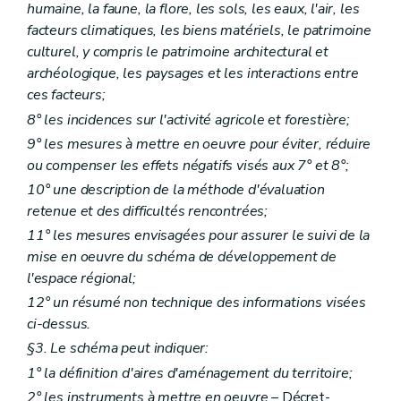
Sous-section 3
Des demandes de dérogations à un permis de lotir ou à un plan particulier d'aménagement
humaine, la faune, la flore, les sols, les eaux, l'air, les
Art. 323
facteurs climatiques, les biens matériels, le patrimoine
Section 2
De l'instruction des demandes de permis de lotir
culturel, y compris le patrimoine architectural et
Sous-section première
Des demandes nécessitant l'avis conforme du fonctionnaire délégué
archéologique, les paysages et les interactions entre
Art. 324
Art. 325
ces facteurs;
Art. 326
8° les incidences sur l'activité agricole et forestière;
Art. 327
Sous-section 2
Des demandes ne nécessitant pas l'avis conforme du fonctionnaire délégué
9° les mesures à mettre en oeuvre pour éviter, réduire
Art. 328
ou compenser les effets négatifs visés aux 7° et 8°;
Sous-section 3
Des modifications d'un permis de lotir
10° une description de la méthode d'évaluation
Art. 329
Chapitre XI
(
Des demandes de permis d'urbanisme, de permis de lotir et de certificats d'urbanisme soumises à une enquête publique et des modalités de ces enquêtes publiques
retenue et des difficultés rencontrées;
Section première
Des demandes de permis d'urbanisme, de permis de lotir et de certificats d'urbanisme soumises à une enquête publique
11° les mesures envisagées pour assurer le suivi de la
Art. 330
mise en oeuvre du schéma de développement de
Art. 331
Section 2
Des modalités des enquêtes publiques
l'espace régional;
Art. 332
12° un résumé non technique des informations visées
Art. 333
ci-dessus.
Art. 334
Art. 335
§3. Le schéma peut indiquer:
Art. 336
1° la définition d'aires d'aménagement du territoire;
Art. 337
2° les instruments à mettre en oeuvre
– Décret-
Art. 338