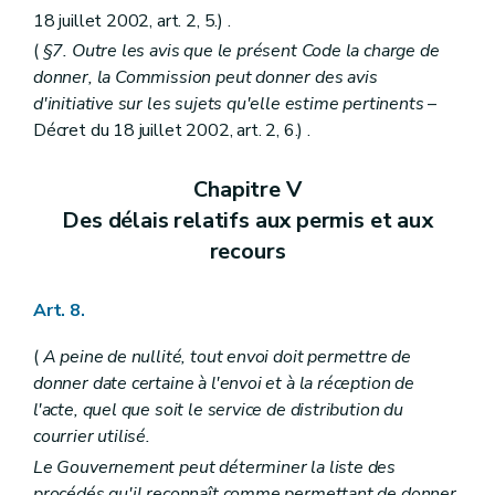
Titre
(
V
– Décret du 1
juillet 1993, art. 3) . - Dispositions transitoires
Art. 236
18 juillet 2002, art. 2, 5.) .
Art. 237
(
§7. Outre les avis que le présent Code la charge de
Livre IV
Des mesures d'exécution
donner, la Commission peut donner des avis
er
Titre premier
Des mesures d'exécution du livre I
d'initiative sur les sujets qu'elle estime pertinents
–
Chapitre premier
De la composition et des modalités de fonctionnement des commissions d'aménagement du territoire
Section première
De la commission régionale et de ses sections
Décret du 18 juillet 2002, art. 2, 6.) .
Section
Constitution
Art. 238
Chapitre V
Section
Siège
Art. 239
Des délais relatifs aux permis et aux
Section
S
recours
Art. 240
Section
Composition des sections
Art. 241
Art. 8.
Section
Composition de la commission
Art. 242
Section
Présidence
(
A peine de nullité, tout envoi doit permettre de
Art. 243
donner date certaine à l'envoi et à la réception de
Section
Bureau
l'acte, quel que soit le service de distribution du
Art. 244
courrier utilisé.
Section
Secrétariat
Art. 245
Le Gouvernement peut déterminer la liste des
Section
Fonctionnement
procédés qu'il reconnaît comme permettant de donner