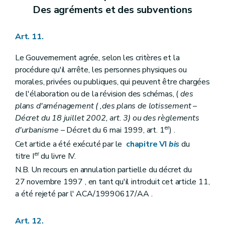
Art. 255/1
Des agréments et des subventions
Art. 255/2
Section II
De l'octroi d'une subvention pour l'élaboration ou la révision totale d'un schéma de structure communal
Art. 255/3
Art. 11.
Art. 255/4
Art. 255/5
Le Gouvernement agrée, selon les critères et la
Art. 255/6
procédure qu'il arrête, les personnes physiques ou
Section III
De l'octroi d'une subvention pour l'élaboration ou la révision totale d'un règlement communal d'urbanisme
morales, privées ou publiques, qui peuvent être chargées
Art. 255/7
Art. 255/8
de l'élaboration ou de la révision des schémas, (
des
Art. 255/9
plans d'aménagement (
,des plans de lotissement
–
Art. 255/10
Décret du 18 juillet 2002, art. 3) ou des règlements
Section IV
De l'octroi d'une subvention pour l'élaboration ou la révision totale d'un plan communal d'aménagement
er
d'urbanisme
– Décret du 6 mai 1999, art. 1
) .
Art. 255/11
Art. 255/12
Cet article a été exécuté par le
chapitre VI
bis
du
Art. 255/13
er
titre I
du livre IV.
Art. 255/14
N.B. Un recours en annulation partielle du décret du
Section V
De l'octroi d'une subvention pour l'élaboration d'une étude d'incidences relative à un projet de plan communal d'aménagement
Art. 255/15
27 novembre 1997 , en tant qu'il introduit cet article 11,
Art. 255/16
a été rejeté par l' ACA/19990617/AA .
Art. 255/17
Art. 255/18
Section VI
(
De l'octroi d'une subvention pour l'élaboration ou la révision totale d'un programme communal de mise en oeuvre des zones d'aménagement différé
Art. 12.