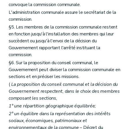
Art. 235
convoque la commission communale.
Art. 236
L'administration communale assure le secrétariat de la
Chapitre III
Des sondages archéologiques et des fouilles
commission.
Art. 237
Art. 238
§5. Les membres de la commission communale restent
Art. 239
en fonction jusqu'à l'installation des membres qui leur
Art. 240
succèdent ou jusqu'à l'envoi de la décision du
Art. 241
Art. 242
Gouvernement rapportant l'arrêté instituant la
Art. 243
commission.
Art. 244
§6. Sur la proposition du conseil communal, le
Chapitre IV
Des sondages archéologiques et des fouilles d'utilité publique
Art. 245
Gouvernement peut diviser la commission communale en
Art. 246
sections et en préciser les missions.
Art. 247
(
La proposition du conseil communal et la décision du
Art. 248
Chapitre V
Des découvertes fortuites
Gouvernement respectent, dans le choix des membres
Art. 249
composant les sections,
Chapitre VI
Des subventions
1° une répartition géographique équilibrée;
Art. 250
Art. 251
2° un équilibre dans la représentation des intérêts
Chapitre VII
Des indemnités
sociaux, économiques, patrimoniaux et
Art. 252
environnementaux de la commune
– Décret du
er