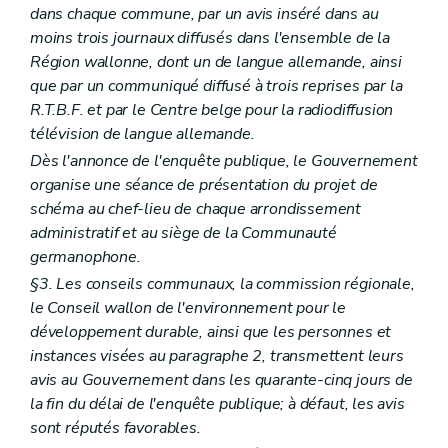
Art. 388/3
dans chaque commune, par un avis inséré dans au
Art. 388/4
moins trois journaux diffusés dans l'ensemble de la
Art. 388/5
Région wallonne, dont un de langue allemande, ainsi
Chapitre XV
Des fonctionnaires délégués pour l'application des articles 67, 69, 70, 71 et 77 (lire articles
que par un communiqué diffusé à trois reprises par la
155, §2
R.T.B.F. et par le Centre belge pour la radiodiffusion
,
télévision de langue allemande.
157
,
Dès l'annonce de l'enquête publique, le Gouvernement
158
organise une séance de présentation du projet de
,
schéma au chef-lieu de chaque arrondissement
159
administratif et au siège de la Communauté
et
germanophone.
165)
§3. Les conseils communaux, la commission régionale,
Art. 389
le Conseil wallon de l'environnement pour le
Chapitre XVI
(
Des fonctionnaires délégués pour l'application de l'article 3, alinéa 2
développement durable, ainsi que les personnes et
Art. 390
Art. 391 et 392
instances visées au paragraphe 2, transmettent leurs
Chapitre XVII
Du règlement général sur les bâtisses applicable aux zones protégées de certaines communes en matière d'urbanisme
avis au Gouvernement dans les quarante-cinq jours de
Art. 393
la fin du délai de l'enquête publique; à défaut, les avis
Art. 394
sont réputés favorables.
Art. 395