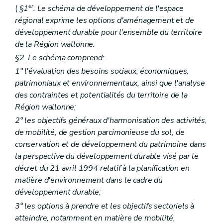
Art. 290
er
(
§1
. Le schéma de développement de l'espace
Section 4
Des dossiers de demandes relatives aux travaux et actes visés par l'article 41, §1
régional exprime les options d'aménagement et de
Art. 291
développement durable pour l'ensemble du territoire
Art. 292
Art. 293
de la Région wallonne.
Art. 294
§2. Le schéma comprend:
Art. 295
Art. 296
1° l'évaluation des besoins sociaux, économiques,
Art. 297
patrimoniaux et environnementaux, ainsi que l'analyse
Art. 298
des contraintes et potentialités du territoire de la
Art. 299
Région wallonne;
Art. 300
Art. 301
2° les objectifs généraux d'harmonisation des activités,
Section 5
Des dossiers de demandes relatives aux travaux et actes de minime importance
de mobilité, de gestion parcimonieuse du sol, de
Art. 302
conservation et de développement du patrimoine dans
Art. 303
Section 6
Du dossier de demandes de permis de bâtir concernant les serres érigées à des fins commerciales et professionnelles
la perspective du développement durable visé par le
Art. 304
décret du 21 avril 1994 relatif à la planification en
Art. 305
matière d'environnement dans le cadre du
Section 7
Dispositions finales
développement durable;
Art. 306
Chapitre VIII
De la composition du dossier de demande de permis d'exécution de travaux techniques
3° les options à prendre et les objectifs sectoriels à
Art. 307
atteindre, notamment en matière de mobilité,
Art. 308