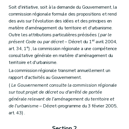
Art. 148
Sous-section 3
Du dossier de parc résidentiel de week-end
Soit d'initiative, soit à la demande du Gouvernement, la
Art. 149
commission régionale formule des propositions et rend
Chapitre V
Des certificats d'urbanisme et des renseignements à fournir par les pouvoirs publics et les notaires
des avis sur l'évolution des idées et des principes en
Art. 150
Art. 150
bis
matière d'aménagement du territoire et d'urbanisme.
Art. 151
Outre les attributions particulières précisées (
par le
Art. 152
er
présent Code ou par décret
– Décret du 1
avril 2004,
Titre VI
Des infractions et des sanctions
art. 34, 1°) , la commission régionale a une compétence
Art. 153
Art. 154
consultative générale en matière d'aménagement du
Art. 155
territoire et d'urbanisme.
Art. 156
La commission régionale transmet annuellement un
Art. 157
Art. 158
rapport d'activités au Gouvernement.
Art. 159
(
Le Gouvernement consulte la commission régionale
Titre VII
Des dispositions fiscales
sur tout projet de décret ou d'arrêté de portée
Art. 160
Titre VIII
Dispositions abrogatoires et transitoires des lois du 29 mars 1962 et du 22 décembre 1970
générale relevant de l'aménagement du territoire et
Art. 161
de l'urbanisme
– Décret-programme du 3 février 2005,
Art. 162
art. 43) .
Art. 163
Art. 164
Art. 165
Section 2