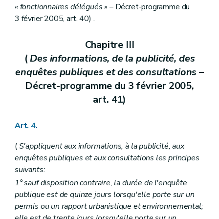
« fonctionnaires délégués »
– Décret-programme du
Art. 74
Art. 75
3 février 2005, art. 40) .
Titre IV
Des règlements d'urbanisme
Chapitre premier
Des règlements régionaux d'urbanisme
Chapitre III
Art. 76
Art. 77
(
Des informations, de la publicité, des
Chapitre II
Des règlements communaux d'urbanisme
enquêtes publiques et des consultations
–
Art. 78
Art. 79
Décret-programme du 3 février 2005,
Chapitre III
Des dispositions communes
art. 41)
Art. 80
Art. 81
Art. 82
Art. 4.
Art. 83
Titre V
Des permis et certificats d'urbanisme
(
S'appliquent aux informations, à la publicité, aux
Chapitre premier
Du permis d'urbanisme
Section première
Des actes et travaux soumis à permis d'urbanisme
enquêtes publiques et aux consultations les principes
Art. 84
suivants:
Art. 85
1° sauf disposition contraire, la durée de l'enquête
Section 2
Des charges d'urbanisme
Art. 86
publique est de quinze jours lorsqu'elle porte sur un
Section 3
De la péremption et de la prorogation du permis d'urbanisme
permis ou un rapport urbanistique et environnemental;
Art. 87
elle est de trente jours lorsqu'elle porte sur un