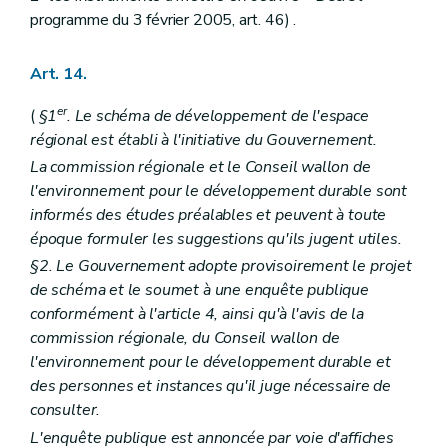
Art. 339
programme du 3 février 2005, art. 46) .
Art. 340
Art. 341
Art. 342
Art. 14.
Art. 343
Art. 344 à 380
er
(
§1
. Le schéma de développement de l'espace
Chapitre XII
De la forme des décisions prises en matière de permis d'urbanisme, de permis de lotir et de modifications de permis de lotir par le collège des bourgmestre et échevins
régional est établi à l'initiative du Gouvernement.
Art. 381
Art. 382
La commission régionale et le Conseil wallon de
Art. 383
l'environnement pour le développement durable sont
Chapitre XIII
De la forme des décisions prises en matière de permis d'urbanisme, de permis de lotir et de modifications de permis de lotir par le fonctionnaire délégué en application de l'article
informés des études préalables et peuvent à toute
118
époque formuler les suggestions qu'ils jugent utiles.
Art. 384
Art. 385
§2. Le Gouvernement adopte provisoirement le projet
Art. 386
de schéma et le soumet à une enquête publique
Chapitre XIV
De la forme des décisions prises en matière de permis d'urbanisme, de permis de lotir et de modifications de permis de lotir par le Gouvernement ou le fonctionnaire délégué en application des articles 121,
conformément à l'article 4, ainsi qu'à l'avis de la
122
commission régionale, du Conseil wallon de
et
l'environnement pour le développement durable et
127
Art. 387
des personnes et instances qu'il juge nécessaire de
Art. 388
consulter.
Art. 388/1
L'enquête publique est annoncée par voie d'affiches
Art. 388/2