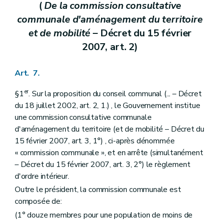
(
De la commission consultative
Section 4
Du retrait des mesures de protection
Art. 205
communale d'aménagement du territoire
Section 5
Des effets des mesures de protection
et de mobilité
– Décret du 15 février
Art. 206
Art. 207
2007, art. 2)
Art. 208
Section 6
Des zones de protection
Art. 209
Art. 7.
Section 7
Des écussons et des panneaux
Art. 210
er
§1
. Sur la proposition du conseil communal (... – Décret
Chapitre II
Des mesures de prévention et de restauration
du 18 juillet 2002, art. 2, 1.) , le Gouvernement institue
Section première
Des dispositions générales
une commission consultative communale
Art. 211
Section 2
De la prévention
d'aménagement du territoire (et de mobilité – Décret du
Sous-section première
De la fiche d'état sanitaire
15 février 2007, art. 3, 1°) , ci-après dénommée
Art. 212
« commission communale », et en arrête (simultanément
Sous-section 2
De l'étude préalable
– Décret du 15 février 2007, art. 3, 2°) le règlement
Art. 213
Sous-section 3
De la maintenance
d'ordre intérieur.
Art. 214
Outre le président, la commission communale est
Section 3
De la restauration
composée de:
Art. 215
Art. 216
(1° douze membres pour une population de moins de