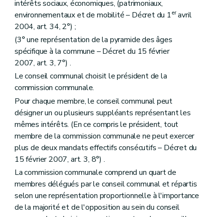
intérêts sociaux, économiques, (patrimoniaux,
Art. 237/7
Art. 237/8
er
environnementaux et de mobilité – Décret du 1
avril
Titre IV
Exigences de performance énergétique des bâtiments
2004, art. 34, 2°) ;
Chapitre premier
Champ d'application
(3° une représentation de la pyramide des âges
Art. 237/9
Art. 237/10
spécifique à la commune – Décret du 15 février
Art. 237/11
2007, art. 3, 7°) .
Chapitre II
Détermination des exigences minimales de performance énergétique
Le conseil communal choisit le président de la
Art. 237/12
Art. 237/13
commission communale.
Art. 237/14
Pour chaque membre, le conseil communal peut
Art. 237/15
désigner un ou plusieurs suppléants représentant les
Chapitre III
Etude de faisabilité technique, environnementale et économique
Art. 237/16
mêmes intérêts. (En ce compris le président, tout
Art. 237/17
membre de la commission communale ne peut exercer
Chapitre IV
Missions du déclarant, du responsable P.E.B. et de l'auteur de l'étude de faisabilité technique, environnementale et économique
plus de deux mandats effectifs consécutifs – Décret du
Art. 237/18
15 février 2007, art. 3, 8°) .
Art. 237/19
Art. 237/20
La commission communale comprend un quart de
Chapitre V
Procédures
membres délégués par le conseil communal et répartis
Section première
Bâtiments pour lesquels une étude de faisabilité technique, environnementale et économique est requise
selon une représentation proportionnelle à l'importance
Art. 237/21
Art. 237/22
de la majorité et de l'opposition au sein du conseil
Section 2
Bâtiments pour lesquels une étude de faisabilité technique, environnementale et économique n'est pas requise