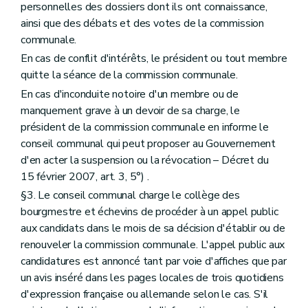
personnelles des dossiers dont ils ont connaissance,
Art. 229
Chapitre III
Des indemnités
ainsi que des débats et des votes de la commission
Art. 230
communale.
Titre III
Du petit patrimoine populaire
En cas de conflit d'intérêts, le président ou tout membre
Art. 231
Titre IV
De l'archéologie
quitte la séance de la commission communale.
Chapitre premier
Des définitions
En cas d'inconduite notoire d'un membre ou de
Art. 232
manquement grave à un devoir de sa charge, le
Chapitre II
Des mesures de protection
Art. 233
président de la commission communale en informe le
Art. 234
conseil communal qui peut proposer au Gouvernement
Art. 235
d'en acter la suspension ou la révocation – Décret du
Art. 236
15 février 2007, art. 3, 5°) .
Chapitre III
Des sondages archéologiques et des fouilles
Art. 237
§3. Le conseil communal charge le collège des
Art. 238
bourgmestre et échevins de procéder à un appel public
Art. 239
aux candidats dans le mois de sa décision d'établir ou de
Art. 240
Art. 241
renouveler la commission communale. L'appel public aux
Art. 242
candidatures est annoncé tant par voie d'affiches que par
Art. 243
un avis inséré dans les pages locales de trois quotidiens
Art. 244
d'expression française ou allemande selon le cas. S'il
Chapitre IV
Des sondages archéologiques et des fouilles d'utilité publique