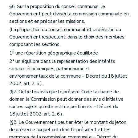
Section
Fonctionnement
§6. Sur la proposition du conseil communal, le
Art. 246
Gouvernement peut diviser la commission communale en
Section
Délibérations
sections et en préciser les missions.
Art. 247
Section
Groupe de travail
(La proposition du conseil communal et la décision du
Art. 248
Gouvernement respectent, dans le choix des membres
Section
Rapport d'activité
composant les sections,
Art. 249
Section
Délégation
1° une répartition géographique équilibrée;
Art. 250
2° un équilibre dans la représentation des intérêts
Section 2
De la commission communale et de ses sections – Décret du 27 novembre 1997, art. 4, 2, al. 2)
Art. 251
sociaux, économiques, patrimoniaux et
Art. 252
environnementaux de la commune – Décret du 18 juillet
Art. 253
2002, art. 2, 5.) .
Chapitre premier
bis
Du contenu du dossier du schéma de structure communal et de ses modalités de mise en œuvre
(§7. Outre les avis que le présent Code la charge de
Section première
Du contenu du dossier du schéma de structure
Art. 254
donner, la Commission peut donner des avis d'initiative
Art. 255
sur les sujets qu'elle estime pertinents – Décret du
Section 2
De l'octroi de subventions aux communes pour l'élaboration d'un schéma de structure et d'un règlement communal d'urbanisme
18 juillet 2002, art. 2, 6.) .
Art. 256 à 259
Section 3
Des modalités d'entrée et de sortie du régime de décentralisation
(§8. Le Gouvernement peut arrêter le montant du jeton
Art. 259/1
de présence auquel ont droit le président et les
Art. 259/2
membres de la commission communale – Décret du