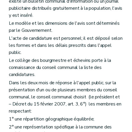
Art. 245
existe un bulletin communal d'information ou un journal
Art. 246
publicitaire distribués gratuitement à la population, l'avis
Art. 247
y est inséré.
Art. 248
Chapitre V
Des découvertes fortuites
Le modèle et les dimensions de l'avis sont déterminés
Art. 249
par le Gouvernement.
Chapitre VI
Des subventions
L'acte de candidature est personnel; il est déposé selon
Art. 250
Art. 251
les formes et dans les délais prescrits dans l'appel
Chapitre VII
Des indemnités
public.
Art. 252
Le collège des bourgmestre et échevins porte à la
er
Titre
(V – Décret du 1
juillet 1993, art. 3) . - Dispositions transitoires
Art. 236
connaissance du conseil communal la liste des
Art. 237
candidatures.
Livre IV
Dispositions relatives à la performance énergétique des bâtiments
Dans les deux mois de réponse à l'appel public, sur la
Titre premier
Définitions
Art. 237/1
présentation d'un ou de plusieurs membres du conseil
Titre II
Champ d'application
communal, le conseil communal choisit (le président et
Art. 237/2
– Décret du 15 février 2007, art. 3, 6°) les membres en
Titre III
Méthode de calcul de la performance énergétique des bâtiments
respectant:
Art. 237/3
Art. 237/4
1° une répartition géographique équilibrée;
Art. 237/5
2° une représentation spécifique à la commune des
Art. 237/6