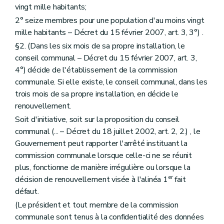
Section 4
De l'Institut du patrimoine wallon
vingt mille habitants;
Sous-section première
Création
2° seize membres pour une population d'au moins vingt
Art. 217
Sous-section 2
Objet et missions
mille habitants – Décret du 15 février 2007, art. 3, 3°) .
Art. 218
§2. (Dans les six mois de sa propre installation, le
Art. 219
conseil communal – Décret du 15 février 2007, art. 3,
Art. 220
Art. 220
bis
4°) décide de l'établissement de la commission
Art.
220ter
communale. Si elle existe, le conseil communal, dans les
Art. 221
trois mois de sa propre installation, en décide le
Art. 221
bis
renouvellement.
Art. 221
ter
Art. 221
quater
Soit d'initiative, soit sur la proposition du conseil
Art. 222
communal (... – Décret du 18 juillet 2002, art. 2, 2.) , le
Sous-section 3
Ressources
Gouvernement peut rapporter l'arrêté instituant la
Art. 223
Art. 224
commission communale lorsque celle-ci ne se réunit
Sous-section 4
Gestion de l'Institut
plus, fonctionne de manière irrégulière ou lorsque la
Art. 225
er
décision de renouvellement visée à l'alinéa 1
fait
Sous-section 5
Commission consultative
Art. 226
défaut.
Art. 227
(Le président et tout membre de la commission
Sous-section 6
Personnel
communale sont tenus à la confidentialité des données
Art. 228