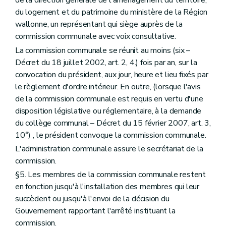
de la direction générale de l'aménagement du territoire,
Art. 237/36
Art. 237/37
du logement et du patrimoine du ministère de la Région
Art. 237/38
wallonne, un représentant qui siège auprès de la
Art. 237/39
commission communale avec voix consultative.
Livre IV
Des mesures d'exécution
er
La commission communale se réunit au moins (six –
Titre premier
Des mesures d'exécution du livre I
Chapitre premier
De la composition et des modalités de fonctionnement des commissions d'aménagement du territoire
Décret du 18 juillet 2002, art. 2, 4.) fois par an, sur la
Section première
De la commission régionale et de ses sections – Décret du 27 novembre 1997, art. 4, 2., al. 2)
convocation du président, aux jour, heure et lieu fixés par
Section
Constitution
le règlement d'ordre intérieur. En outre, (lorsque l'avis
Art. 238
Section
Siège
de la commission communale est requis en vertu d'une
Art. 239
disposition législative ou réglementaire, à la demande
Section
Sections
du collège communal – Décret du 15 février 2007, art. 3,
Art. 240
10°) , le président convoque la commission communale.
Section
Composition des sections
Art. 241
L'administration communale assure le secrétariat de la
Section
Composition de la commission
commission.
Art. 242
§5. Les membres de la commission communale restent
Section
Présidence
Art. 243
en fonction jusqu'à l'installation des membres qui leur
Section
Bureau
succèdent ou jusqu'à l'envoi de la décision du
Art. 244
Gouvernement rapportant l'arrêté instituant la
Section
Secrétariat
commission.
Art. 245