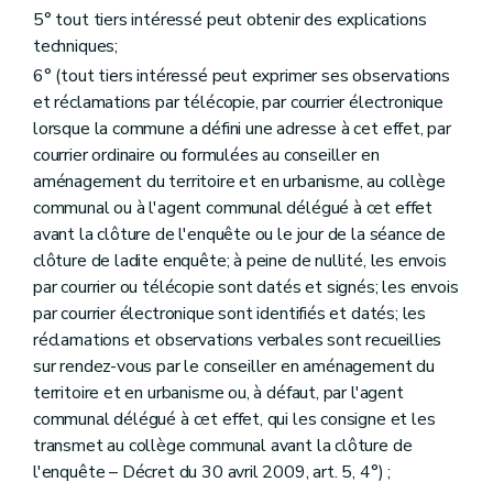
Section 11
Des permis en relation avec d'autres polices administratives
5° tout tiers intéressé peut obtenir des explications
Art. 130
techniques;
Art. 131
Art. 132
6° (tout tiers intéressé peut exprimer ses observations
Art. 132
bis
et réclamations par télécopie, par courrier électronique
Section 12
Des dispositions diverses
lorsque la commune a défini une adresse à cet effet, par
Art. 133
courrier ordinaire ou formulées au conseiller en
Art. 134
Art. 135
aménagement du territoire et en urbanisme, au collège
Art. 136
communal ou à l'agent communal délégué à cet effet
Art. 136
bis
avant la clôture de l'enquête ou le jour de la séance de
Art. 137
clôture de ladite enquête; à peine de nullité, les envois
Art. 138
Art. 139
par courrier ou télécopie sont datés et signés; les envois
Chapitre IV
Des dispositions particulières aux équipements touristiques
par courrier électronique sont identifiés et datés; les
Section première
Des dispositions générales
réclamations et observations verbales sont recueillies
Art. 140
sur rendez-vous par le conseiller en aménagement du
Section 2
De l'établissement des villages de vacances
Sous-section première
Des dispositions générales
territoire et en urbanisme ou, à défaut, par l'agent
Art. 141
communal délégué à cet effet, qui les consigne et les
Sous-section 2
Des conditions d'établissement des villages de vacances
transmet au collège communal avant la clôture de
Art. 142
l'enquête – Décret du 30 avril 2009, art. 5, 4°) ;
Sous-section 3
Du dossier de village de vacances