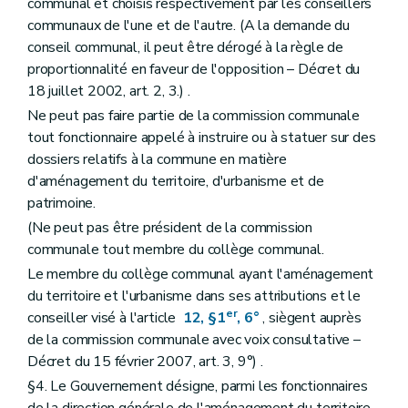
communal et choisis respectivement par les conseillers
Art. 237/23
communaux de l'une et de l'autre. (A la demande du
Art. 237/24
conseil communal, il peut être dérogé à la règle de
Section 3
Autres bâtiments
Art. 237/25
proportionnalité en faveur de l'opposition – Décret du
Section 4
Modalités
18 juillet 2002, art. 2, 3.) .
Art. 237/26
Ne peut pas faire partie de la commission communale
Titre V
Certificat de performance énergétique des bâtiments
Chapitre premier
Champ d'application
tout fonctionnaire appelé à instruire ou à statuer sur des
Art. 237/27
dossiers relatifs à la commune en matière
Art. 237/28
d'aménagement du territoire, d'urbanisme et de
Art. 237/29
patrimoine.
Chapitre II
Mission du certificateur P.E.B.
Art. 237/30
(Ne peut pas être président de la commission
Chapitre III
Procédures
communale tout membre du collège communal.
Art. 237/31
Titre VI
Dispositions favorisant la performance énergétique des bâtiments
Le membre du collège communal ayant l'aménagement
Art. 237/32
du territoire et l'urbanisme dans ses attributions et le
Art. 237/33
er
conseiller visé à l'article
12, §1
, 6°
, siègent auprès
Art. 237/34
de la commission communale avec voix consultative –
Titre VII
Sanctions
Chapitre premier
Du retrait de l'agrément
Décret du 15 février 2007, art. 3, 9°) .
Art. 237/35
§4. Le Gouvernement désigne, parmi les fonctionnaires
Chapitre II
Des amendes administratives