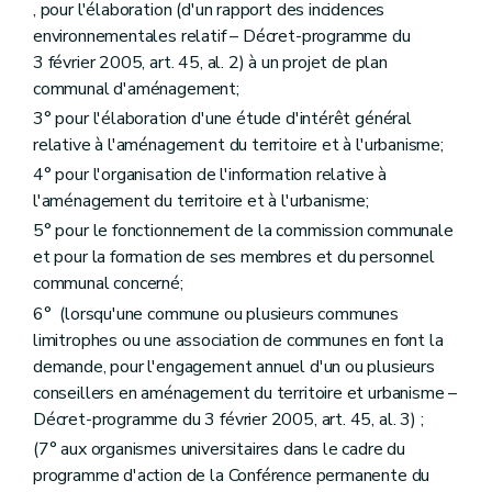
Art. 271
, pour l'élaboration (d'un rapport des incidences
Chapitre IV
quater
(De la liste des actes et travaux visés à l'article 140 - AGW du 14 novembre 2007, art. 1
environnementales relatif – Décret-programme du
Art. 271
bis
3 février 2005, art. 45, al. 2) à un projet de plan
Chapitre V
Des fonctionnaires délégués pour l'application des articles 42, 43, 45, 48 et 50 à 55 (lire articles 84, 89, 99, 107 à 109, 115, 116, 118 et 127)
communal d'aménagement;
Art. 272
Art. 273
3° pour l'élaboration d'une étude d'intérêt général
Chapitre VI
(
De la liste des personnes de droit public et des actes et travaux d'utilité publique pour laquelle les permis d'urbanisme et de lotir sont délivrés par le Gouvernement ou le fonctionnaire délégué (... – AGW du 17 juillet 2003, art. 2, §1
relative à l'aménagement du territoire et à l'urbanisme;
Art. 274
Art. 274
bis
4° pour l'organisation de l'information relative à
Art. 275 et 276
l'aménagement du territoire et à l'urbanisme;
Art. 277 et 278
5° pour le fonctionnement de la commission communale
Chapitre VI
bis
(Des conditions dans lesquelles une personne physique ou morale, privée ou publique, ou une association de personnes physiques peut être chargée de l'élaboration ou de la révision des schémas, des plans d'aménagement (... – AGW du 30 juin 2009, art. 5, al. 1
et pour la formation de ses membres et du personnel
Art. 279
Art. 280
communal concerné;
Art. 281
6° (lorsqu'une commune ou plusieurs communes
Art. 282
limitrophes ou une association de communes en font la
Art. 283
Art. 283/1
demande, pour l'engagement annuel d'un ou plusieurs
Art. 283/2
conseillers en aménagement du territoire et urbanisme –
Art. 283/3
Décret-programme du 3 février 2005, art. 45, al. 3) ;
Art. 283/4
Chapitre VI
ter
De l'évaluation des incidences des plans et programmes dans un contexte transfrontière – AGW du 28 juin 2012, art. 2)
(7° aux organismes universitaires dans le cadre du
Art. 283/5
programme d'action de la Conférence permanente du
Chapitre VII
De la composition du dossier de demande de permis d'urbanisme visé au Livre I