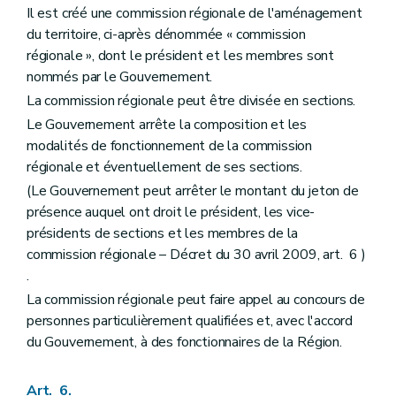
Il est créé une commission régionale de l'aménagement
Titre II
Des dispositions particulières
Chapitre premier
Du droit de préemption
du territoire, ci-après dénommée « commission
Art. 175
régionale », dont le président et les membres sont
Art. 176
nommés par le Gouvernement.
Art. 177
Art. 178
La commission régionale peut être divisée en sections.
Art. 179
Le Gouvernement arrête la composition et les
Art. 180
modalités de fonctionnement de la commission
Chapitre II
De l'expropriation pour cause d'utilité publique
Art. 181
régionale et éventuellement de ses sections.
Chapitre III
Des sites de réhabilitation paysagère et environnementale (d'intérêt régional et de la conservation de la beauté des paysages – Décret-programme du 23 février 2006, art. 51)
(Le Gouvernement peut arrêter le montant du jeton de
Art. 182
présence auquel ont droit le président, les vice-
Chapitre IV
(Du Fonds d'aménagement opérationnel et du Fonds d'assainissement des (sites à réaménager et des ites de réhabilitation paysagère et environnementale – Décret-programme du 23 février 2006, art. 53) – Décret du 20 juillet 2005, art. 2)
Art. 183
présidents de sections et les membres de la
Art. 183
bis
commission régionale – Décret du 30 avril 2009, art. 6 )
Chapitre V
Des dispositions financières
.
Art. 184
La commission régionale peut faire appel au concours de
Livre III
Dispositions relatives au patrimoine
Titre premier
Généralités
personnes particulièrement qualifiées et, avec l'accord
Chapitre premier
Intégration du patrimoine dans le cadre de vie de la société contemporaine
du Gouvernement, à des fonctionnaires de la Région.
Art. 185
Art. 186
Chapitre II
Définitions
Art. 6.