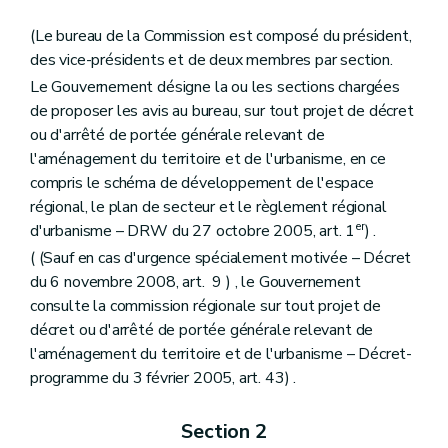
Art. 187
Chapitre III
Missions, structures et fonctionnement de la Commission
(Le bureau de la Commission est composé du président,
Art. 188
des vice-présidents et de deux membres par section.
Art. 189
Art. 190
Le Gouvernement désigne la ou les sections chargées
Art. 191
de proposer les avis au bureau, sur tout projet de décret
Titre II
De la protection, de la prévention, de la restauration
ou d'arrêté de portée générale relevant de
Chapitre premier
Des mesures de protection
Section première
De l'inventaire
l'aménagement du territoire et de l'urbanisme, en ce
Art. 192
compris le schéma de développement de l'espace
Section 2
De la liste de sauvegarde
régional, le plan de secteur et le règlement régional
Art. 193
er
d'urbanisme – DRW du 27 octobre 2005, art. 1
) .
Art. 194
Art. 195
( (Sauf en cas d'urgence spécialement motivée – Décret
Section 3
Du classement
du 6 novembre 2008, art. 9 ) , le Gouvernement
Art. 196
consulte la commission régionale sur tout projet de
Art. 197
Art. 198
décret ou d'arrêté de portée générale relevant de
Art. 199
l'aménagement du territoire et de l'urbanisme – Décret-
Art. 200
programme du 3 février 2005, art. 43) .
Art. 201
Art. 202
Art. 203
Section 2
Art. 204