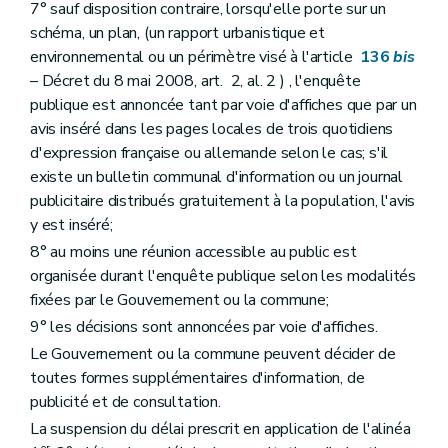
Art. 143
7° sauf disposition contraire, lorsqu'elle porte sur un
Section 3
De l'établissement des parcs résidentiels de week-end
schéma, un plan, (un rapport urbanistique et
Sous-section première
Des dispositions générales
environnemental ou un périmètre visé à l'article
136
bis
Art. 144
Sous-section 2
Des conditions d'établissement et de lotissement d'un parc résidentiel de week-end
– Décret du 8 mai 2008, art. 2, al. 2 ) , l'enquête
Art. 145
publique est annoncée tant par voie d'affiches que par un
Art. 146
avis inséré dans les pages locales de trois quotidiens
Art. 147
d'expression française ou allemande selon le cas; s'il
Art. 148
Sous-section 3
Du dossier de parc résidentiel de week-end
existe un bulletin communal d'information ou un journal
Art. 149
publicitaire distribués gratuitement à la population, l'avis
Chapitre V
Des certificats d'urbanisme et des renseignements à fournir par les pouvoirs publics et les notaires
y est inséré;
Art. 150
Art. 150
bis
8° au moins une réunion accessible au public est
Art. 151
organisée durant l'enquête publique selon les modalités
Art. 152
fixées par le Gouvernement ou la commune;
Titre VI
Des infractions et des sanctions
Art. 153
9° les décisions sont annoncées par voie d'affiches.
Art. 154
Le Gouvernement ou la commune peuvent décider de
Art. 155
toutes formes supplémentaires d'information, de
Art. 156
Art. 157
publicité et de consultation.
Art. 158
La suspension du délai prescrit en application de l'alinéa
Art. 159