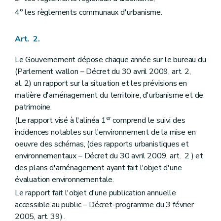
Art. 53
4° les règlements communaux d'urbanisme.
Section 5
Elaboration et révision par le Gouvernement
Art. 54
Art. 55
Art. 2.
Art. 56
Section 6
Effets du plan communal d'aménagement
Le Gouvernement dépose chaque année sur le bureau du
Art. 57
Art. 57
bis
(Parlement wallon – Décret du 30 avril 2009, art. 2,
Section 7
Abrogation du plan communal d'aménagement
al. 2) un rapport sur la situation et les prévisions en
Art. 57
ter
matière d'aménagement du territoire, d'urbanisme et de
Chapitre IV
Des expropriations et des indemnités
patrimoine.
Art. 58
Art. 59
er
(Le rapport visé à l'alinéa 1
comprend le suivi des
Art. 60
incidences notables sur l'environnement de la mise en
Art. 61
oeuvre des schémas, (des rapports urbanistiques et
Art. 62
Art. 63
environnementaux – Décret du 30 avril 2009, art. 2 ) et
Art. 64
des plans d'aménagement ayant fait l'objet d'une
Art. 65
évaluation environnementale.
Art. 66
Art. 67
Le rapport fait l'objet d'une publication annuelle
Art. 68
accessible au public – Décret-programme du 3 février
Art. 69
2005, art. 39) .
Art. 70