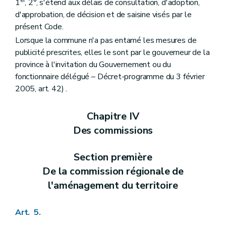
er
1
, 2°, s'étend aux délais de consultation, d'adoption,
Art. 159
bis
Titre VII
Des dispositions fiscales
d'approbation, de décision et de saisine visés par le
Art. 160
présent Code.
Titre VIII
Dispositions abrogatoires et transitoires des lois du 29 mars 1962 et du 22 décembre 1970
Lorsque la commune n'a pas entamé les mesures de
Art. 161
Art. 162
publicité prescrites, elles le sont par le gouverneur de la
Art. 163
province à l'invitation du Gouvernement ou du
Art. 164
fonctionnaire délégué – Décret-programme du 3 février
Art. 165
2005, art. 42) .
Art. 166
Livre II
Dispositions relatives à l'aménagement du territoire et à l'urbanisme opérationnels
Titre premier
Des dispositions générales
Chapitre IV
Chapitre premier
Des sites à réaménager
Des commissions
Art. 167
Art. 168
Art. 169
Section première
Art. 170
Art. 171
De la commission régionale de
Chapitre II
De la revitalisation urbaine
l'aménagement du territoire
Art. 172
Chapitre III
De la rénovation urbaine
Art. 173
Art. 5.
Chapitre IV
Des zones d'initiatives privilégiées
Art. 174