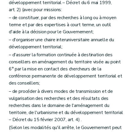
développement territorial – Décret du 6 mai 1999,
Section première
Des dossiers des demandes de permis pour lesquelles le concours d'un architecte est requis
art. 2) (avec pour missions:
Sous-section première
Du contenu général des dossiers de demande de permis d'urbanisme
Art. 284
– de constituer, par des recherches à long ou à moyen
Art. 285
terme et par des expertises à court terme, un outil
Art. 286
d'aide à la décision pour le Gouvernement;
Sous-section 2
Du contenu simplifié de certains dossiers de demande de permis d'urbanisme
Art. 287
– d'organiser une chaire interuniversitaire annuelle du
Art. 288
développement territorial;
Art. 289
Section 2
Du dossier des demandes de permis dispensés du concours d'un architecte
– d'assurer la formation continuée à destination des
Art. 290
conseillers en aménagement du territoire visée au point
Art. 291
6° par la mise en contact des chercheurs de la
Section 3
Des dispositions communes
conférence permanente de développement territorial et
Art. 292
Art. 293
des conseillers;
Art. 294
– de procéder à divers modes de transmission et de
Art. 295
vulgarisation des recherches et des résultats des
Art. 296
Art. 297
recherches dans le domaine de l'aménagement du
Art. 298
territoire, de l'urbanisme et du développement territorial
Art. 299
– Décret du 15 février 2007, art. 4) .
Art. 300
(Selon les modalités qu'il arrête, le Gouvernement peut
Art. 301