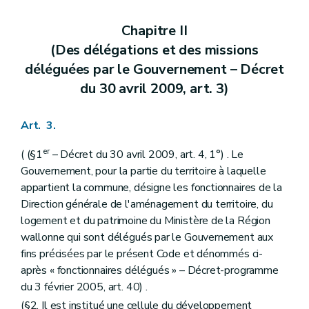
Art. 71
Chapitre V
Du remembrement et du relotissement
Chapitre II
Art. 72
(Des délégations et des missions
Art. 73
Art. 74
déléguées par le Gouvernement – Décret
Art. 75
du 30 avril 2009, art. 3)
Titre IV
Des règlements d'urbanisme
Chapitre premier
Des règlements régionaux d'urbanisme
Art. 76
Art. 3.
Art. 77
Chapitre II
Des règlements communaux d'urbanisme
er
( (§1
– Décret du 30 avril 2009, art. 4, 1°) . Le
Art. 78
Art. 79
Gouvernement, pour la partie du territoire à laquelle
Chapitre III
Des dispositions communes
appartient la commune, désigne les fonctionnaires de la
Art. 80
Direction générale de l'aménagement du territoire, du
Art. 81
logement et du patrimoine du Ministère de la Région
Art. 82
Art. 83
wallonne qui sont délégués par le Gouvernement aux
Titre V
Des permis et certificats d'urbanisme
fins précisées par le présent Code et dénommés ci-
Chapitre premier
Du permis d'urbanisme
après « fonctionnaires délégués » – Décret-programme
Section première
Des actes et travaux soumis à permis d'urbanisme
du 3 février 2005, art. 40) .
Art. 84
Art. 85
(§2. Il est institué une cellule du développement