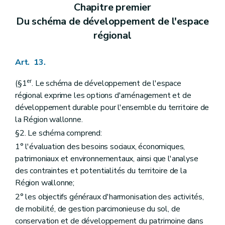
Sous-section 2
Des demandes ne nécessitant pas l'avis du fonctionnaire délégué
Chapitre premier
Art. 321
Du schéma de développement de l'espace
Art. 322
régional
Sous-section 3
Des demandes de dérogations à un permis de lotir ou à un plan particulier d'aménagement
Art. 323
Section 2
De l'instruction des demandes de permis de lotir
Art. 13.
Sous-section première
Des demandes nécessitant l'avis conforme du fonctionnaire délégué
Art. 324
Art. 325
er
(§1
. Le schéma de développement de l'espace
Art. 326
régional exprime les options d'aménagement et de
Art. 327
développement durable pour l'ensemble du territoire de
Sous-section 2
Des demandes ne nécessitant pas l'avis conforme du fonctionnaire délégué
la Région wallonne.
Art. 328
Sous-section 3
Des modifications d'un permis de lotir
§2. Le schéma comprend:
Art. 329
1° l'évaluation des besoins sociaux, économiques,
Chapitre XI
(Des demandes de permis d'urbanisme, de permis de lotir et de certificats d'urbanisme soumises à une enquête publique et des modalités de ces enquêtes publiques
Section première
Des demandes de permis d'urbanisme, de permis de lotir et de certificats d'urbanisme soumises à une enquête publique
patrimoniaux et environnementaux, ainsi que l'analyse
Art. 330
des contraintes et potentialités du territoire de la
Art. 331
Région wallonne;
Section 2
Des modalités des enquêtes publiques
2° les objectifs généraux d'harmonisation des activités,
Art. 332
Art. 333
de mobilité, de gestion parcimonieuse du sol, de
Art. 334
conservation et de développement du patrimoine dans