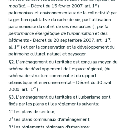
Art. 39
er
Art. 39
bis
mobilité,
– Décret du 15 février 2007, art. 1
)
Art. 40
patrimoniaux et environnementaux de la collectivité par
Art. 41
la gestion qualitative du cadre de vie, par l'utilisation
Section 4
Procédure d'élaboration
parcimonieuse du sol et de ses ressources (
, par la
Art. 42
Art. 42
bis
performance énergétique de l'urbanisation et des
Art. 43
er
bâtiments
- Décret du 20 septembre 2007, art. 1
,
Art. 44
er
al. 1
) et par la conservation et le développement du
Art. 45
patrimoine culturel, naturel et paysager.
Section 5
Procédure et prescriptions de révision
Art. 46
§2. L'aménagement du territoire est conçu au moyen du
Chapitre III
Du plan communal d'aménagement
schéma de développement de l'espace régional, (du
Section première
Généralités
schéma de structure communal et du rapport
Art. 47
Section 2
Contenu
urbanistique et environnemental – Décret du 30 avril
Art. 48
er
2009, art. 1
) .
Art. 49
§3. L'aménagement du territoire et l'urbanisme sont
Section 3
Procédure d'élaboration
Art. 49
bis
fixés par les plans et les règlements suivants:
Art. 50
1° les plans de secteur;
Art. 51
2° les plans communaux d'aménagement;
Art. 52
Section 4
Procédure de révision
3° les règlements régionaux d'urbanisme;