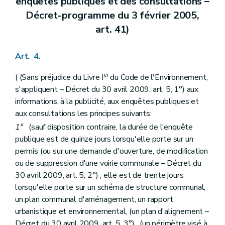
enquêtes publiques et des consultations –
Art. 101
Décret-programme du 3 février 2005,
Section 6
De la modification du permis d'urbanisation – Décret du 30 avril 2009, art. 61)
Art. 102
art. 41)
Art. 103
Art. 104
Art. 105
Art. 4.
Art. 106
Chapitre III
Des demandes de permis, des décisions et des recours
er
( (Sans préjudice du Livre I
du Code de l'Environnement,
Section première
Des autorités compétentes
s'appliquent – Décret du 30 avril 2009, art. 5, 1°) aux
Art. 107
informations, à la publicité, aux enquêtes publiques et
Art. 108
Art. 109
aux consultations les principes suivants:
Section 2
Des dérogations
1°
(sauf disposition contraire, la durée de l'enquête
Sous-section première
Des dérogations au plan de secteur
publique est de quinze jours lorsqu'elle porte sur un
Art. 110
Art. 111
permis (ou sur une demande d'ouverture, de modification
Art. 112
ou de suppression d'une voirie communale – Décret du
Sous-section 2
Des autres dérogations
30 avril 2009, art. 5, 2°) ; elle est de trente jours
Art. 113
lorsqu'elle porte sur un schéma de structure communal,
Sous-section 3
Des dispositions communes
Art. 114
un plan communal d'aménagement, un rapport
Section 3
De l'introduction et de l'instruction de la demande de permis
urbanistique et environnemental, (un plan d'alignement –
Art. 115
Décret du 30 avril 2009, art. 5, 3°) , (un périmètre visé à