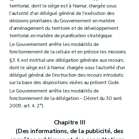
Section 2
Des charges d'urbanisme (... – Décret du 30 avril 2009, art. 41 )
territorial, dont le siège est à Namur, chargée sous
Section 3
De la péremption et de la prorogation du permis d'urbanisme
l'autorité d'un délégué général de l'exécution des
Art. 86
Section 4
Du permis d'urbanisme à durée limitée
décisions prioritaires du Gouvernement en matière
Art. 87
d'aménagement du territoire et de développement
Chapitre II
(Du permis d'urbanisation et du permis d'urbanisme de constructions groupées – Décret du 30 avril 2009, art. 42)
territorial en matière de planification stratégique.
Section première
(Des actes soumis à permis d'urbanisation – Décret du 30 avril 2009, art. 43)
Art. 88
Le Gouvernement arrête les modalités de
Section 2
Des actes soumis à permis d'urbanisme de constructions groupées – Décret du 30 avril 2009, art. 45)
fonctionnement de la cellule et en précise les missions.
Art. 89
§3. Il est institué une délégation générale aux recours,
Section 3
(Des actes non soumis à permis d'urbanisation – Décret du 30 avril 2009, art. 47)
Art. 90
dont le siège est à Namur, chargée sous l'autorité d'un
Art. 91
délégué général de l'instruction des recours introduits
Section 4
(Des effets du permis d'urbanisation et du permis d'urbanisme de constructions groupées – Décret du 30 avril 2009, art. 50)
sur la base des dispositions visées au présent Code.
Art. 92
Art. 93
Le Gouvernement arrête les modalités de
Art. 94
fonctionnement de la délégation – Décret du 30 avril
Art. 95
2009, art. 4, 2°) .
Art. 96
Art. 97
Section 5
(De la péremption du permis d'urbanisation et de la péremption ou de la prorogation du permis d'urbanisme de constructions groupées qui implique l'ouverture, la modification ou la suppression d'une voirie communale – Décret du 30 avril 2009, art. 56)
Chapitre III
Art. 98
(Des informations, de la publicité, des
Art. 99
Art. 100