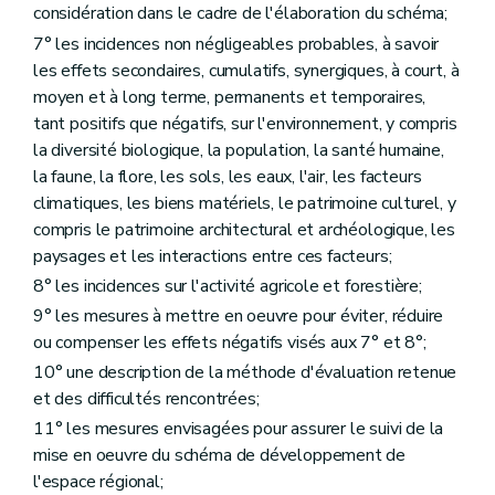
127
considération dans le cadre de l'élaboration du schéma;
– AGW du 3 juin 2010, art. 3 )
7° les incidences non négligeables probables, à savoir
Art. 387
les effets secondaires, cumulatifs, synergiques, à court, à
Art. 388
moyen et à long terme, permanents et temporaires,
Art. 388/1
tant positifs que négatifs, sur l'environnement, y compris
Art. 388/2
Art. 388/3
la diversité biologique, la population, la santé humaine,
Art. 388/4
la faune, la flore, les sols, les eaux, l'air, les facteurs
Art. 388/5
climatiques, les biens matériels, le patrimoine culturel, y
Chapitre XV
Des fonctionnaires délégués pour l'application des articles 67, 69, 70, 71 et 77 (lire « articles 155, §2, 157, 158, 159 et 165 »)
Art. 389
compris le patrimoine architectural et archéologique, les
Chapitre XVI
(Des fonctionnaires délégués pour l'application de l'article 3, alinéa 2
paysages et les interactions entre ces facteurs;
Art. 390
8° les incidences sur l'activité agricole et forestière;
Art. 391 et 392
Chapitre XVII
Du règlement général sur les bâtisses applicable aux zones protégées de certaines communes en matière d'urbanisme
9° les mesures à mettre en oeuvre pour éviter, réduire
Art. 393
ou compenser les effets négatifs visés aux 7° et 8°;
Art. 394
10° une description de la méthode d'évaluation retenue
Art. 395
Art. 396
et des difficultés rencontrées;
Art. 397
11° les mesures envisagées pour assurer le suivi de la
Art. 398
mise en oeuvre du schéma de développement de
Art. 399
Art. 400
l'espace régional;