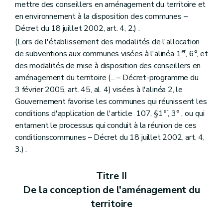
Art. 302
mettre des conseillers en aménagement du territoire et
Art. 303
en environnement à la disposition des communes –
Art. 304
Décret du 18 juillet 2002, art. 4, 2.) .
Art. 305
Art. 306
(Lors de l'établissement des modalités de l'allocation
Chapitre VIII
De la composition du dossier de demande de permis d'exécution de travaux techniques
er
de subventions aux communes visées à l'alinéa 1
, 6°, et
Art. 307
des modalités de mise à disposition des conseillers en
Art. 308
aménagement du territoire (... – Décret-programme du
Art. 309
Art. 310
3 février 2005, art. 45, al. 4) visées à l'alinéa 2, le
Chapitre IX
(De la composition de la demande de permis d'urbanisation ou de la demande de modification du permis d'urbanisation – AGW du 30 juin 2009, art. 1
Gouvernement favorise les communes qui réunissent les
Art. 311
er
conditions d'application de l'article 107, §1
, 3° , ou qui
Art. 312
Art. 313
entament le processus qui conduit à la réunion de ces
Art. 314
conditionscommunes – Décret du 18 juillet 2002, art. 4,
Art. 315
3.) .
Chapitre X
De l'instruction des demandes de permis de bâtir et de lotir
Section première
De l'instruction des demandes de permis de bâtir
Sous-section première
Des demandes nécessitant l'avis conforme du fonctionnaire délégué
Titre II
Art. 316
De la conception de l'aménagement du
Art. 317
Art. 318
territoire
Art. 319
Art. 320