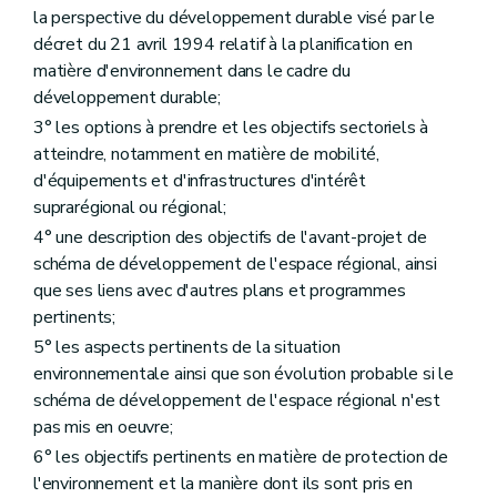
Art. 335
la perspective du développement durable visé par le
Art. 336
Art. 337
décret du 21 avril 1994 relatif à la planification en
Art. 338
matière d'environnement dans le cadre du
Art. 339
développement durable;
Art. 340
3° les options à prendre et les objectifs sectoriels à
Art. 341
Art. 342
atteindre, notamment en matière de mobilité,
Art. 343
d'équipements et d'infrastructures d'intérêt
Art. 344 à 380
suprarégional ou régional;
Chapitre XII
(De la forme des décisions prises, en matière de permis d'urbanisme, de permis d'urbanisation et de modifications de permis d'urbanisation et de permis de lotir par le collège communal – AGW du 3 juin 2010, art. 1
Art. 381
4° une description des objectifs de l'avant-projet de
Art. 382
schéma de développement de l'espace régional, ainsi
Art. 383
que ses liens avec d'autres plans et programmes
Chapitre XIII
(De la forme des décisions prises, en matière de permis d'urbanisme, de permis d'urbanisation et de modifications de permis d'urbanisation et de permis de lotir, en application de l'article
pertinents;
118
– AGW du 3 juin 2010, art. 2 )
5° les aspects pertinents de la situation
Art. 384
environnementale ainsi que son évolution probable si le
Art. 385
schéma de développement de l'espace régional n'est
Art. 386
pas mis en oeuvre;
Chapitre XIV
(De la forme des décisions prises, en matière de permis d'urbanisme, de permis d'urbanisation et de modifications de permis d'urbanisation et de permis de lotir, en application des articles
121
6° les objectifs pertinents en matière de protection de
et
l'environnement et la manière dont ils sont pris en