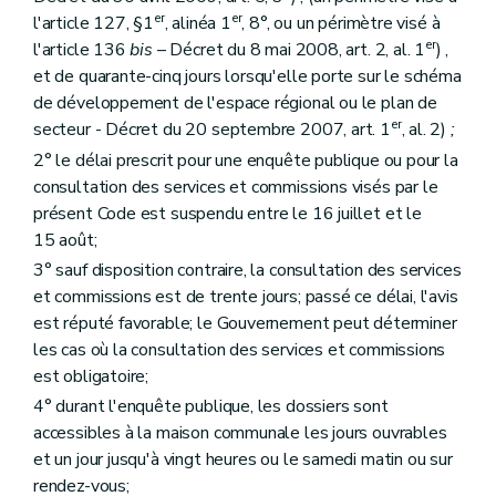
Art. 116
er
er
l'article 127, §1
, alinéa 1
, 8°, ou un périmètre visé à
Section 4
De la décision du collège des bourgmestre et échevins
Art. 117
er
l'article 136
bis
– Décret du 8 mai 2008, art. 2, al. 1
) ,
Section 5
De la saisine du fonctionnaire délégué
et de quarante-cinq jours lorsqu'elle porte sur le schéma
Art. 118
de développement de l'espace régional ou le plan de
Section 6
Des recours
er
secteur - Décret du 20 septembre 2007, art. 1
, al. 2)
;
Art. 119
Art. 120
2° le délai prescrit pour une enquête publique ou pour la
Art. 121
consultation des services et commissions visés par le
Art. 122
présent Code est suspendu entre le 16 juillet et le
Art. 123
Section 7
(De la procédure d'évaluation des incidences des projets sur l'environnement – Décret du 30 avril 2009, art. 75)
15 août;
Art. 124
3° sauf disposition contraire, la consultation des services
Art. 125
et commissions est de trente jours; passé ce délai, l'avis
Art. 126
Section 8
(
Des permis délivrés par le Gouvernement ou le fonctionnaire délégué, de leur introduction et de leur instruction
est réputé favorable; le Gouvernement peut déterminer
Art. 127
les cas où la consultation des services et commissions
Section 9
(Des charges d'urbanisme – Décret du 30 avril 2009, art. 79)
est obligatoire;
Art. 128
Section 10
Des voiries communales – Décret du 30 avril 2009, art. 80)
4° durant l'enquête publique, les dossiers sont
Art. 129
accessibles à la maison communale les jours ouvrables
Art. 129
bis
et un jour jusqu'à vingt heures ou le samedi matin ou sur
Art. 129
ter
rendez-vous;
Art. 129
quater