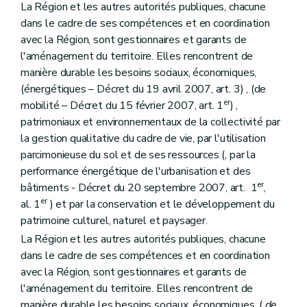
La Région et les autres autorités publiques, chacune
Art. 21
Section 2
Contenu
dans le cadre de ses compétences et en coordination
Art. 22
avec la Région, sont gestionnaires et garants de
Art. 23
l'aménagement du territoire. Elles rencontrent de
Section 3
(Destination et prescriptions générales des zones, tracés de réseaux d'infrastructures principales – Décret du 18 juillet 2002, art. 10)
manière durable les besoins sociaux, économiques,
Art. 24
Art. 25
(énergétiques – Décret du 19 avril 2007, art. 3) , (de
Art. 26
er
mobilité – Décret du 15 février 2007, art. 1
) ,
Art. 27
patrimoniaux et environnementaux de la collectivité par
Art. 28
la gestion qualitative du cadre de vie, par l'utilisation
Art. 29
Art. 30
parcimonieuse du sol et de ses ressources (, par la
Art. 30
bis
performance énergétique de l'urbanisation et des
Art. 31
er
bâtiments - Décret du 20 septembre 2007, art. 1
,
Art. 31
bis
er
Art. 32
al. 1
) et par la conservation et le développement du
Art. 33
patrimoine culturel, naturel et paysager.
Art. 34
La Région et les autres autorités publiques, chacune
Art. 34
bis
dans le cadre de ses compétences et en coordination
Art. 35
Art. 36
avec la Région, sont gestionnaires et garants de
Art. 37
l'aménagement du territoire. Elles rencontrent de
Art. 38
manière durable les besoins sociaux, économiques, (
de