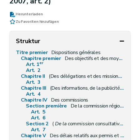
2007, art. 2)
Herunterladen
Zu Favoriten hinzufügen
Struktur
Titre premier
Dispositions générales
Chapitre premier
Des objectifs et des moyens
er
Art. 1
Art. 2
Chapitre II
(Des délégations et des missions déléguées par le Gouvernement – Décret du 30 avril 2009, art. 3)
Art. 3
Chapitre III
(Des informations, de la publicité, des enquêtes publiques et des consultations – Décret-programme du 3 février 2005, art. 41)
Art. 4
Chapitre IV
Des commissions
Section première
De la commission régionale de l'aménagement du territoire
Art. 5
Art. 6
Section 2
(
De la commission consultative communale d'aménagement du territoire et de mobilité
Art. 7
Chapitre V
Des délais relatifs aux permis et aux recours