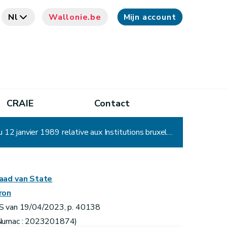
Nl
Wallonie.be
Mijn account
CRAIE
Contact
Loi spéciale modifiant la loi spéciale du 8 août 1980 de réformes institutionnelles et la loi spéciale du 12 janvier 1989 relative aux Institutions bruxelloises, en ce qui concerne la cessation du mandat parlementaire par démission
aad van State
ron
S van 19/04/2023, p. 40138
Numac : 2023201874)