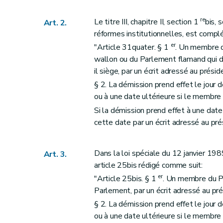
re
Le titre III, chapitre II, section 1
bis, 
Art. 2.
réformes institutionnelles, est compl
er
"Article 31quater. § 1
. Un membre 
wallon ou du Parlement flamand qui d
il siège, par un écrit adressé au présid
§ 2. La démission prend effet le jour 
ou à une date ultérieure si le membre 
Si la démission prend effet à une date 
cette date par un écrit adressé au prés
Dans la loi spéciale du 12 janvier 1989
Art. 3.
article 25bis rédigé comme suit:
er
"Article 25bis. § 1
. Un membre du Pa
Parlement, par un écrit adressé au pré
§ 2. La démission prend effet le jour 
ou à une date ultérieure si le membre 