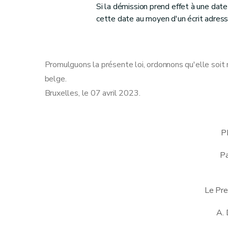
Si la démission prend effet à une date 
cette date au moyen d'un écrit adress
Promulguons la présente loi, ordonnons qu'elle soit 
belge.
Bruxelles, le 07 avril 2023.
P
Pa
Le Pre
A.