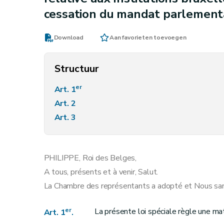
cessation du mandat parlementa
Download
Aan favorieten toevoegen
Structuur
er
Art. 1
Art. 2
Art. 3
PHILIPPE, Roi des Belges,
A tous, présents et à venir, Salut.
La Chambre des représentants a adopté et Nous sanct
er
La présente loi spéciale règle une mati
Art. 1
.