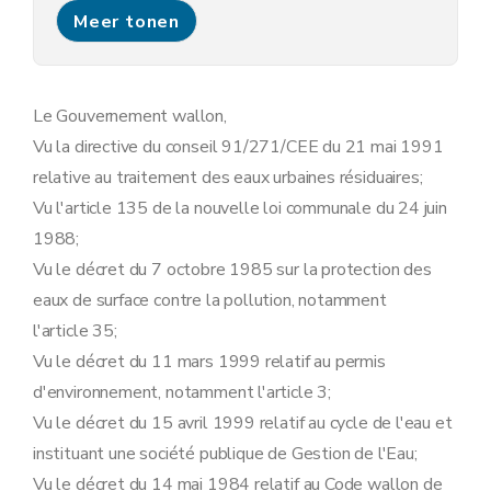
Art. 11
Meer tonen
Chapitre III
Des plans d'assainissement par sous-bassin hydrographique
Art. 12
Art. 13
Art. 14
Art. 15
Le Gouvernement wallon,
Art. 16
Vu la directive du conseil 91/271/CEE du 21 mai 1991
Art. 17
Art. 18
relative au traitement des eaux urbaines résiduaires;
Chapitre IV
Mesures visant à l'établissement du cadastre de l'égouttage
Vu l'article 135 de la nouvelle loi communale du 24 juin
Art. 19
Chapitre V
Mesures abrogatoires, transitoires et finales
1988;
Art. 20
Vu le décret du 7 octobre 1985 sur la protection des
Art. 21
Art. 22
eaux de surface contre la pollution, notamment
Art. 23
l'article 35;
Art. 24
Vu le décret du 11 mars 1999 relatif au permis
d'environnement, notamment l'article 3;
Vu le décret du 15 avril 1999 relatif au cycle de l'eau et
instituant une société publique de Gestion de l'Eau;
Vu le décret du 14 mai 1984 relatif au Code wallon de