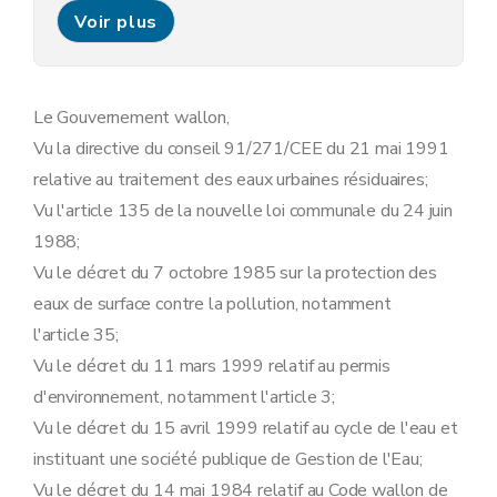
Art. 11
Voir plus
Chapitre III
Des plans d'assainissement par sous-bassin hydrographique
Art. 12
Art. 13
Art. 14
Art. 15
Le Gouvernement wallon,
Art. 16
Vu la directive du conseil 91/271/CEE du 21 mai 1991
Art. 17
Art. 18
relative au traitement des eaux urbaines résiduaires;
Chapitre IV
Mesures visant à l'établissement du cadastre de l'égouttage
Vu l'article 135 de la nouvelle loi communale du 24 juin
Art. 19
Chapitre V
Mesures abrogatoires, transitoires et finales
1988;
Art. 20
Vu le décret du 7 octobre 1985 sur la protection des
Art. 21
Art. 22
eaux de surface contre la pollution, notamment
Art. 23
l'article 35;
Art. 24
Vu le décret du 11 mars 1999 relatif au permis
d'environnement, notamment l'article 3;
Vu le décret du 15 avril 1999 relatif au cycle de l'eau et
instituant une société publique de Gestion de l'Eau;
Vu le décret du 14 mai 1984 relatif au Code wallon de