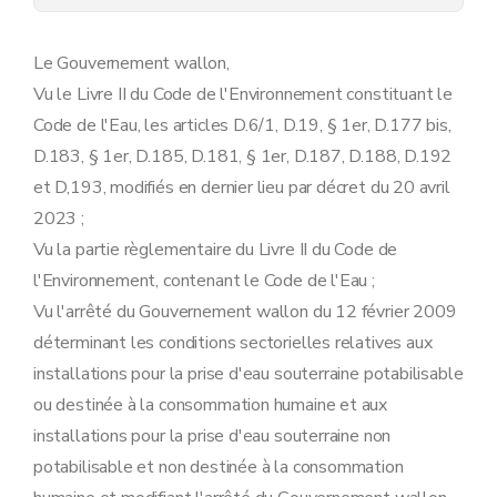
Art. 16
Art. 17
Art. 18
Le Gouvernement wallon,
Art. 19
Vu le Livre II du Code de l'Environnement constituant le
Art. 20
Art. 21
Code de l'Eau, les articles D.6/1, D.19, § 1er, D.177 bis,
Art. 22
D.183, § 1er, D.185, D.181, § 1er, D.187, D.188, D.192
Art. 23
Chapitre 3
Modifications de l'arrêté du Gouvernement wallon du 4 juillet 2002 arrêtant la liste des projets soumis à étude d'incidences, des installations et activités classées ou des installations ou des activités présentant un risque pour le sol
et D,193, modifiés en dernier lieu par décret du 20 avril
Art. 24
2023 ;
Chapitre 4
Modifications de l'arrêté du Gouvernement wallon du 12 février 2009 déterminant les conditions sectorielles relatives aux installations pour la prise d'eau souterraine potabilisable ou destinée à la consommation humaine et aux installations pour la prise d'eau souterraine non potabilisable et non destinée à la consommation humaine et modifiant l'arrêté du Gouvernement wallon du 4 juillet 2002 relatif à la procédure et à diverses mesures d'exécution du décret du 11 mars 1999 relatif au permis d'environnement
Art. 25
Vu la partie règlementaire du Livre II du Code de
Art. 26
l'Environnement, contenant le Code de l'Eau ;
Art. 27
Chapitre 5
Dispositions finales et transitoires
Vu l'arrêté du Gouvernement wallon du 12 février 2009
Art. 28
déterminant les conditions sectorielles relatives aux
Art. 29
Art. 30
installations pour la prise d'eau souterraine potabilisable
Annexe 1
ou destinée à la consommation humaine et aux
Annexe 2
installations pour la prise d'eau souterraine non
Annexe 3
Annexe 4
potabilisable et non destinée à la consommation