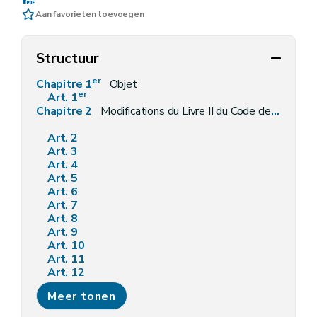
Aan favorieten toevoegen
Structuur
er
Chapitre 1
Objet
er
Art. 1
Chapitre 2
Modifications du Livre II du Code de l'Environnement contenant le Code de l'Eau
Art. 2
Art. 3
Art. 4
Art. 5
Art. 6
Art. 7
Art. 8
Art. 9
Art. 10
Art. 11
Art. 12
Art. 13
Meer tonen
Art. 14
Art. 15