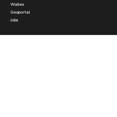
Wallex
Geoportal
Jobs
Neem contact met ons op
Wallonië Ruimtes
Pers
Dien een klacht in bij de SPW
Een onregelmatigheid melden