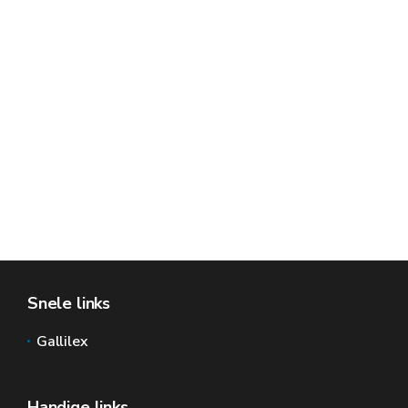
Snele links
Gallilex
Handige links