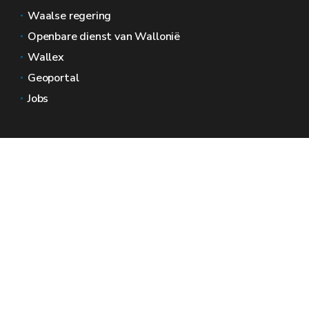
Waalse regering
Openbare dienst van Wallonië
Wallex
Geoportal
Jobs
Neem contact met ons op
Wallonië Ruimtes
Pers
Dien een klacht in bij de SPW
Een onregelmatigheid melden