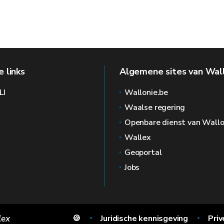
 links
Algemene sites van Wal
LI
Wallonie.be
Waalse regering
Openbare dienst van Wallo
Wallex
Geoportal
Jobs
lex
🍪
Juridische kennisgeving
Priv