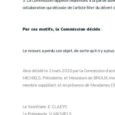
3. La Commission rappelle néanmoins à la partie adv
collaboration qui découle de l’article 8
ter
du décret du
Par ces motifs, la Commission décide
:
Le recours a perdu son objet, de sorte qu’il n’y a plus 
Ainsi décidé le 2 mars 2020 par la Commission d’ac
MICHIELS, Présidente, et Messieurs de BROUX, memb
membre suppléant, et en présence de Mesdames D
Le Secrétaire, E. CLAEYS
La Présidente, V. MICHIELS