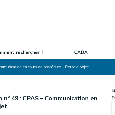
mment rechercher ?
CADA
mmunication en cours de procédure – Perte d'objet
I
n n° 49 : CPAS – Communication en
D
jet