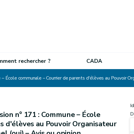
mment rechercher ?
CADA
I
sion n° 171 : Commune – École
D
s d'élèves au Pouvoir Organisateur
l (oui) – Avis ou opinion