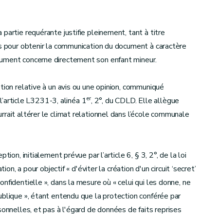
partie requérante justifie pleinement, tant à titre
is pour obtenir la communication du document à caractère
cument concerne directement son enfant mineur.
tion relative à un avis ou une opinion, communiqué
er
 l’article L3231-3, alinéa 1
, 2°, du CDLD. Elle allègue
rrait altérer le climat relationnel dans l’école communale
ion, initialement prévue par l’article 6, § 3, 2°, de la loi
ion, a pour objectif « d'éviter la création d'un circuit ‘secret’
nfidentielle », dans la mesure où « celui qui les donne, ne
blique », étant entendu que la protection conférée par
sonnelles, et pas à l'égard de données de faits reprises