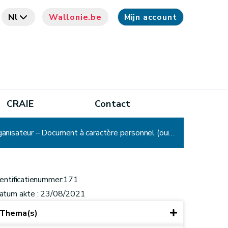
Nl
Wallonie.be
Mijn account
CRAIE
Contact
CADA - Décision n° 171 : Commune – École communale – Courrier de parents d'élèves au Pouvoir Organisateur – Document à caractère personnel (oui) – Avis ou opinion communiqué librement et à titre confidentiel (non) – Vie privée (oui) – Communication partielle
dentificatienummer:171
atum akte : 23/08/2021
Thema(s)