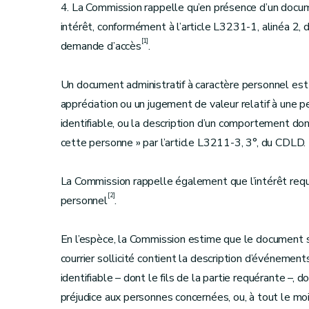
4. La Commission rappelle qu’en présence d’un docume
intérêt, conformément à l’article L3231-1, alinéa 2, d
[1]
demande d’accès
.
Un document administratif à caractère personnel est
appréciation ou un jugement de valeur relatif à un
identifiable, ou la description d’un comportement do
cette personne » par l’article L3211-3, 3°, du CDLD.
La Commission rappelle également que l’intérêt requ
[2]
personnel
.
En l’espèce, la Commission estime que le document so
courrier sollicité contient la description d’événem
identifiable – dont le fils de la partie requérante –,
préjudice aux personnes concernées, ou, à tout le moi