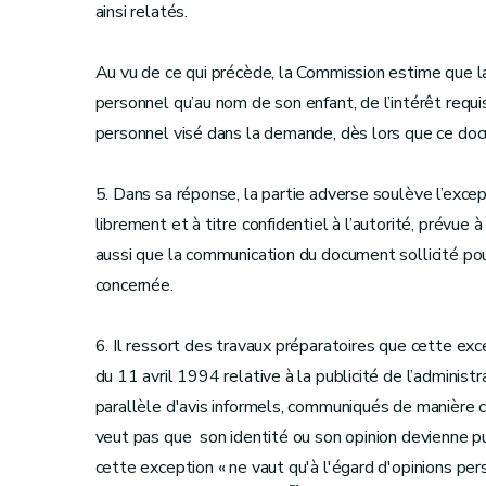
ainsi relatés.
Au vu de ce qui précède, la Commission estime que la 
personnel qu’au nom de son enfant, de l’intérêt requ
personnel visé dans la demande, dès lors que ce do
5. Dans sa réponse, la partie adverse soulève l’excep
librement et à titre confidentiel à l’autorité, prévue à
aussi que la communication du document sollicité pou
concernée.
6. Il ressort des travaux préparatoires que cette except
du 11 avril 1994 relative à la publicité de l’administrat
parallèle d'avis informels, communiqués de manière co
veut pas que son identité ou son opinion devienne pu
cette exception « ne vaut qu'à l'égard d'opinions per