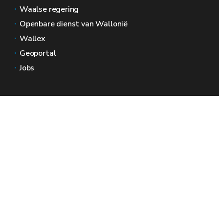
Waalse regering
Openbare dienst van Wallonië
Wallex
Geoportal
Jobs
Neem contact met ons op
Wallonië Ruimtes
Pers
Dien een klacht in bij de SPW
Een onregelmatigheid melden