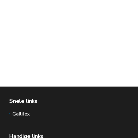
Snele links
Gallilex
Handige links