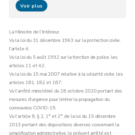
Chapitre 4
Marchés et organisation de l'espace public aux alentours des rues commerçantes et centre commerciaux
Voir plus
Art. 12
Art. 13
Chapitre 5
Déplacements et rassemblements
Art. 14
Art. 15
La Ministre de l'Intérieur,
Art. 16
Vu la loi du 31 décembre 1963 sur la protection civile,
Art. 17
Art. 18
l'article 4;
Chapitre 6
Transports publics
Vu la loi du 5 août 1992 sur la fonction de police, les
Art. 19
Chapitre 7
Enseignement
articles 11 et 42;
Art. 20
Vu la loi du 15 mai 2007 relative à la sécurité civile, les
Chapitre 8
Frontières
Art. 21
articles 181, 182 et 187;
Art. 22
Vu l'arrêté ministériel du 18 octobre 2020 portant des
Chapitre 9
Responsabilités individuelles
Art. 23
mesures d'urgence pour limiter la propagation du
Art. 24
coronavirus COVID-19;
Art. 25
Chapitre 10
Sanctions
Vu l'article 8, § 2, 1° et 2°, de la loi du 15 décembre
Art. 26
2013 portant des dispositions diverses concernant la
Chapitre 11
Dispositions finales et abrogatoires
simplification administrative, le présent arrêté est
Art. 27