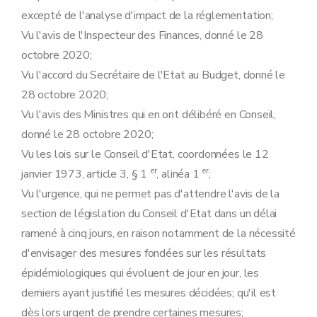
Art. 28
excepté de l'analyse d'impact de la réglementation;
Art. 29
Vu l'avis de l'Inspecteur des Finances, donné le 28
Art. 30
Art. 31
octobre 2020;
Annexe
Vu l'accord du Secrétaire de l'Etat au Budget, donné le
Annexe
28 octobre 2020;
Vu l'avis des Ministres qui en ont délibéré en Conseil,
donné le 28 octobre 2020;
Vu les lois sur le Conseil d'Etat, coordonnées le 12
er
er
janvier 1973, article 3, § 1
, alinéa 1
;
Vu l'urgence, qui ne permet pas d'attendre l'avis de la
section de législation du Conseil d'Etat dans un délai
ramené à cinq jours, en raison notamment de la nécessité
d'envisager des mesures fondées sur les résultats
épidémiologiques qui évoluent de jour en jour, les
derniers ayant justifié les mesures décidées; qu'il est
dès lors urgent de prendre certaines mesures;