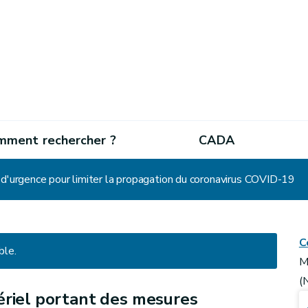
mment rechercher ?
CADA
 d'urgence pour limiter la propagation du coronavirus COVID-19
C
ble.
M
(
ériel portant des mesures