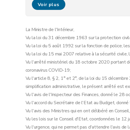
Art. 7
Voir plus
Art. 7bis
Art. 8
Art. 9
La Ministre de l'Intérieur,
Art. 10
Vu la loi du 31 décembre 1963 sur la protection civile,
Art. 11
Vu la loi du 5 août 1992 sur la fonction de police, les
Chapitre 4
Marchés et organisation de l'espace publ
Vu la loi du 15 mai 2007 relative à la sécurité civile,
Art. 12
Vu l'arrêté ministériel du 18 octobre 2020 portant d
Art. 13
coronavirus COVID-19;
Chapitre 5
Déplacements et rassemblements
Vu l'article 8, § 2, 1° et 2°, de la loi du 15 décemb
Art. 14
simplification administrative, le présent arrêté est 
Art. 15
Vu l'avis de l'Inspecteur des Finances, donné le 28 
Art. 15bis
Vu l'accord du Secrétaire de l'Etat au Budget, donn
Art. 16
Vu l'avis des Ministres qui en ont délibéré en Consei
Art. 17
Vu les lois sur le Conseil d'Etat, coordonnées le 12 j
Art. 18
Vu l'urgence, qui ne permet pas d'attendre l'avis de l