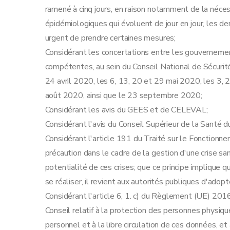
Art. 18bis
ramené à cinq jours, en raison notamment de la néce
Chapitre 6
Transports publics
épidémiologiques qui évoluent de jour en jour, les der
Art. 19
urgent de prendre certaines mesures;
Chapitre 7
Enseignement
Considérant les concertations entre les gouvernemen
Art. 20
compétentes, au sein du Conseil National de Sécurité
Chapitre 8
Frontières
24 avril 2020, les 6, 13, 20 et 29 mai 2020, les 3, 2
Art. 21
août 2020, ainsi que le 23 septembre 2020;
Art. 22
Considérant les avis du GEES et de CELEVAL;
Chapitre 9
Responsabilités individuelles
Considérant l'avis du Conseil Supérieur de la Santé du
Art. 23
Considérant l'article 191 du Traité sur le Fonctionn
Art. 24
précaution dans le cadre de la gestion d'une crise sani
Art. 25
potentialité de ces crises; que ce principe implique 
Chapitre 10
Sanctions
se réaliser, il revient aux autorités publiques d'ado
Art. 26
Considérant l'article 6, 1. c) du Règlement (UE) 2
Chapitre 11
Dispositions finales et abrogatoire
Conseil relatif à la protection des personnes physiq
Art. 27
personnel et à la libre circulation de ces données, e