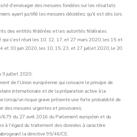
ssité d'envisager des mesures fondées sur les résultats
niers ayant justifié les mesures décidées; qu'il est dès lors
ts des entités fédérées et les autorités fédérales
 qui s'est réuni les 10, 12, 17, et 27 mars 2020, les 15 et
4 et 30 juin 2020, les 10, 15, 23, et 27 juillet 2020, le 20
 9 juillet 2020;
ement de l'Union européenne qui consacre le principe de
taire internationale et de la préparation active à la
que lorsqu'un risque grave présente une forte probabilité de
pter des mesures urgentes et provisoires;
016/679 du 27 avril 2016 du Parlement européen et du
s
ues à l'égard du traitement des données à caractère
t abrogeant la directive 95/46/CE;