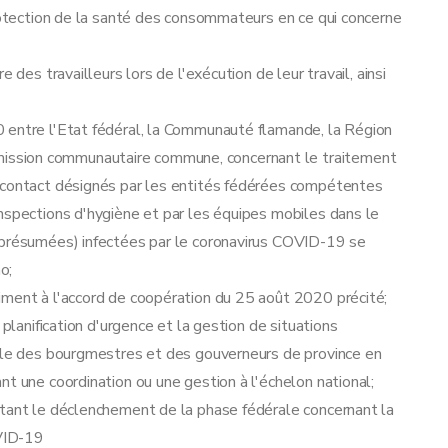
protection de la santé des consommateurs en ce qui concerne
 des travailleurs lors de l'exécution de leur travail, ainsi
 entre l'Etat fédéral, la Communauté flamande, la Région
ssion communautaire commune, concernant le traitement
e contact désignés par les entités fédérées compétentes
nspections d'hygiène et par les équipes mobiles dans le
(présumées) infectées par le coronavirus COVID-19 se
o;
iment à l'accord de coopération du 25 août 2020 précité;
 planification d'urgence et la gestion de situations
rôle des bourgmestres et des gouverneurs de province en
t une coordination ou une gestion à l'échelon national;
rtant le déclenchement de la phase fédérale concernant la
OVID-19