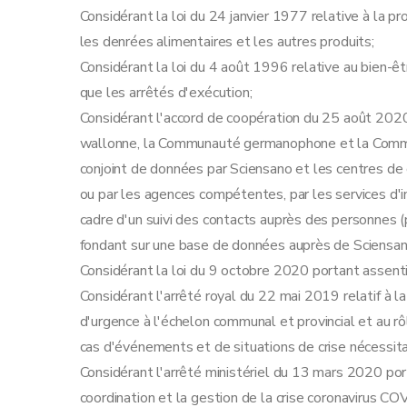
Art. 28
Considérant la loi du 24 janvier 1977 relative à la 
Art. 29
les denrées alimentaires et les autres produits;
Art. 30
Considérant la loi du 4 août 1996 relative au bien-être
Art. 31
que les arrêtés d'exécution;
Annexe
Considérant l'accord de coopération du 25 août 2020
Annexe
wallonne, la Communauté germanophone et la Commi
Annexe
conjoint de données par Sciensano et les centres d
Annexe
ou par les agences compétentes, par les services d'i
cadre d'un suivi des contacts auprès des personnes 
fondant sur une base de données auprès de Sciensan
Considérant la loi du 9 octobre 2020 portant assent
Considérant l'arrêté royal du 22 mai 2019 relatif à la
d'urgence à l'échelon communal et provincial et au 
cas d'événements et de situations de crise nécessitan
Considérant l'arrêté ministériel du 13 mars 2020 po
coordination et la gestion de la crise coronavirus C