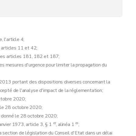
 l'article 4;
 articles 11 et 42;
ic aux alentours des rues commerçantes et centre commerciaux
 les articles 181, 182 et 187;
es mesures d'urgence pour limiter la propagation du
re 2013 portant des dispositions diverses concernant la
excepté de l'analyse d'impact de la réglementation;
octobre 2020;
é le 28 octobre 2020;
l, donné le 28 octobre 2020;
er
er
anvier 1973, article 3, § 1
, alinéa 1
;
a section de législation du Conseil d'Etat dans un délai