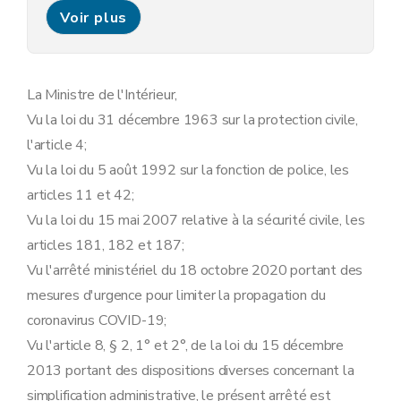
Art. 11
Voir plus
Chapitre 4
Marchés et organisation de l'espace public aux alentours des rues commerçantes et centre commerciaux
Art. 12
Art. 13
Chapitre 5
Déplacements et rassemblements
Art. 14
La Ministre de l'Intérieur,
Art. 15
Vu la loi du 31 décembre 1963 sur la protection civile,
Art. 15bis
Art. 16
l'article 4;
Art. 17
Vu la loi du 5 août 1992 sur la fonction de police, les
Art. 18
Art. 18bis
articles 11 et 42;
Chapitre 6
Transports publics
Vu la loi du 15 mai 2007 relative à la sécurité civile, les
Art. 19
Chapitre 7
Enseignement
articles 181, 182 et 187;
Art. 20
Vu l'arrêté ministériel du 18 octobre 2020 portant des
Chapitre 8
Frontières
Art. 21
mesures d'urgence pour limiter la propagation du
Art. 22
coronavirus COVID-19;
Chapitre 9
Responsabilités individuelles
Art. 23
Vu l'article 8, § 2, 1° et 2°, de la loi du 15 décembre
Art. 24
2013 portant des dispositions diverses concernant la
Art. 25
simplification administrative, le présent arrêté est
Chapitre 10
Sanctions