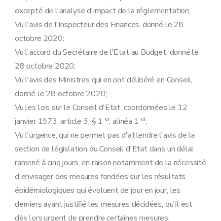
Art. 26
excepté de l'analyse d'impact de la réglementation;
Chapitre 11
Dispositions finales et abrogatoires
Vu l'avis de l'Inspecteur des Finances, donné le 28
Art. 27
Art. 28
octobre 2020;
Art. 29
Vu l'accord du Secrétaire de l'Etat au Budget, donné le
Art. 30
Art. 31
28 octobre 2020;
Annexe
Vu l'avis des Ministres qui en ont délibéré en Conseil,
Annexe
Annexe
donné le 28 octobre 2020;
Annexe
Vu les lois sur le Conseil d'Etat, coordonnées le 12
er
er
janvier 1973, article 3, § 1
, alinéa 1
;
Vu l'urgence, qui ne permet pas d'attendre l'avis de la
section de législation du Conseil d'Etat dans un délai
ramené à cinq jours, en raison notamment de la nécessité
d'envisager des mesures fondées sur les résultats
épidémiologiques qui évoluent de jour en jour, les
derniers ayant justifié les mesures décidées; qu'il est
dès lors urgent de prendre certaines mesures;