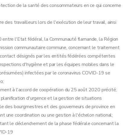
s
protection de la santé des consommateurs en ce qui concerne
 des travailleurs lors de l'exécution de leur travail, ainsi
 entre l'Etat fédéral, la Communauté flamande, la Région
ssion communautaire commune, concernant le traitement
e contact désignés par les entités fédérées compétentes
nspections d'hygiène et par les équipes mobiles dans le
(présumées) infectées par le coronavirus COVID-19 se
o;
iment à l'accord de coopération du 25 août 2020 précité;
 planification d'urgence et la gestion de situations
rôle des bourgmestres et des gouverneurs de province en
t une coordination ou une gestion à l'échelon national;
rtant le déclenchement de la phase fédérale concernant la
OVID-19