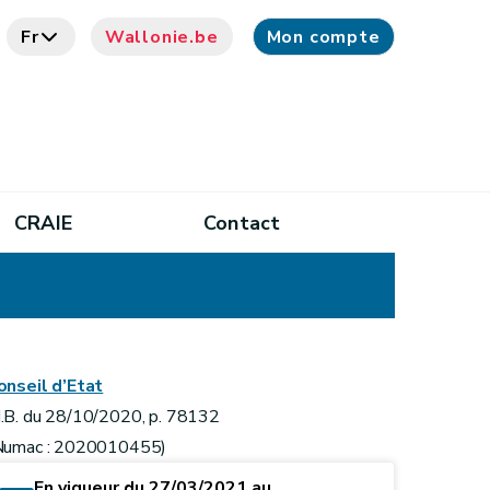
Fr
Wallonie.be
Mon compte
CRAIE
Contact
onseil d’Etat
.B. du 28/10/2020, p. 78132
Numac : 2020010455)
En vigueur du 27/03/2021 au