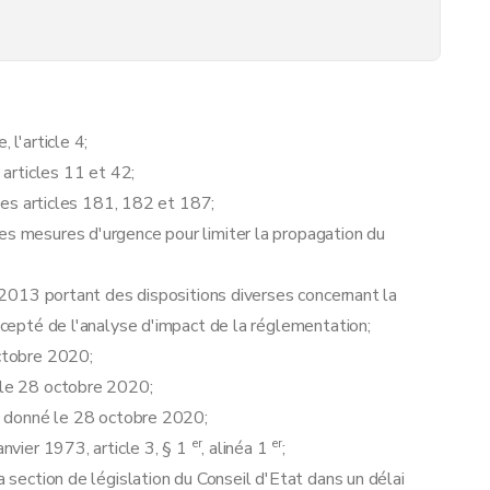
 l'article 4;
 articles 11 et 42;
 les articles 181, 182 et 187;
ic aux alentours des rues commerçantes et centre commerciaux
es mesures d'urgence pour limiter la propagation du
re 2013 portant des dispositions diverses concernant la
excepté de l'analyse d'impact de la réglementation;
octobre 2020;
é le 28 octobre 2020;
l, donné le 28 octobre 2020;
er
er
anvier 1973, article 3, § 1
, alinéa 1
;
a section de législation du Conseil d'Etat dans un délai