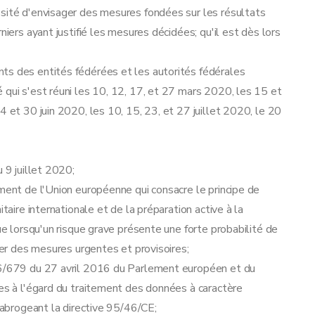
ssité d'envisager des mesures fondées sur les résultats
niers ayant justifié les mesures décidées; qu'il est dès lors
ts des entités fédérées et les autorités fédérales
 qui s'est réuni les 10, 12, 17, et 27 mars 2020, les 15 et
4 et 30 juin 2020, les 10, 15, 23, et 27 juillet 2020, le 20
 9 juillet 2020;
ement de l'Union européenne qui consacre le principe de
taire internationale et de la préparation active à la
que lorsqu'un risque grave présente une forte probabilité de
pter des mesures urgentes et provisoires;
016/679 du 27 avril 2016 du Parlement européen et du
ues à l'égard du traitement des données à caractère
t abrogeant la directive 95/46/CE;