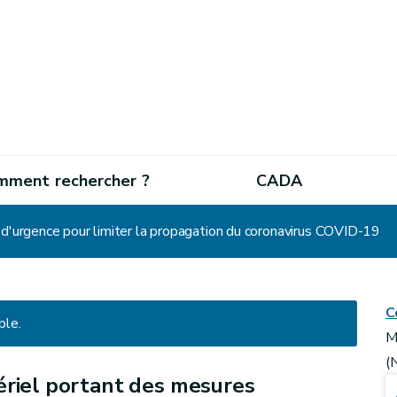
mment rechercher ?
CADA
 d'urgence pour limiter la propagation du coronavirus COVID-19
C
ble.
M
(
ériel portant des mesures