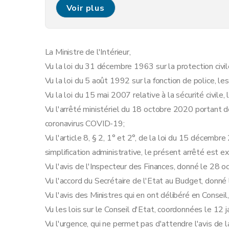
Art. 7
Voir plus
Art. 7bis
Art. 8
Art. 8bis
La Ministre de l'Intérieur,
Art. 9
Vu la loi du 31 décembre 1963 sur la protection civile,
Art. 10
Vu la loi du 5 août 1992 sur la fonction de police, les
Art. 11
Vu la loi du 15 mai 2007 relative à la sécurité civile,
Chapitre 4
Marchés et organisation de l'espace publ
Vu l'arrêté ministériel du 18 octobre 2020 portant d
Art. 12
coronavirus COVID-19;
Art. 13
Vu l'article 8, § 2, 1° et 2°, de la loi du 15 décemb
Chapitre 5
Déplacements et rassemblements
simplification administrative, le présent arrêté est 
Art. 14
Vu l'avis de l'Inspecteur des Finances, donné le 28 
Art. 15
Vu l'accord du Secrétaire de l'Etat au Budget, donn
Art. 15bis
Vu l'avis des Ministres qui en ont délibéré en Consei
Art. 16
Vu les lois sur le Conseil d'Etat, coordonnées le 12 j
Art. 17
Vu l'urgence, qui ne permet pas d'attendre l'avis de l