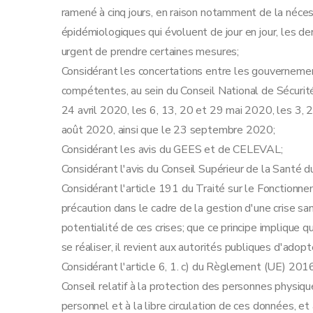
Art. 18
ramené à cinq jours, en raison notamment de la néce
Art. 18bis
épidémiologiques qui évoluent de jour en jour, les der
Chapitre 6
Transports publics
urgent de prendre certaines mesures;
Art. 19
Considérant les concertations entre les gouvernemen
Art. 19bis
compétentes, au sein du Conseil National de Sécurité
Chapitre 7
Enseignement
24 avril 2020, les 6, 13, 20 et 29 mai 2020, les 3, 2
Art. 20
août 2020, ainsi que le 23 septembre 2020;
Chapitre 8
Frontières
Considérant les avis du GEES et de CELEVAL;
Art. 21
Considérant l'avis du Conseil Supérieur de la Santé du
Art. 22
Considérant l'article 191 du Traité sur le Fonctionn
Chapitre 9
Responsabilités individuelles
précaution dans le cadre de la gestion d'une crise sani
Art. 23
potentialité de ces crises; que ce principe implique 
Art. 24
se réaliser, il revient aux autorités publiques d'ado
Art. 25
Considérant l'article 6, 1. c) du Règlement (UE) 2
Chapitre 10
Sanctions
Conseil relatif à la protection des personnes physiq
Art. 26
personnel et à la libre circulation de ces données, e