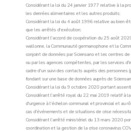
Chapitre 11
Dispositions finales et abrogatoire
Considérant la loi du 24 janvier 1977 relative à la 
Art. 27
les denrées alimentaires et les autres produits;
Art. 28
Considérant la loi du 4 août 1996 relative au bien-être
Art. 29
que les arrêtés d'exécution;
Art. 30
Considérant l'accord de coopération du 25 août 2020
Art. 31
wallonne, la Communauté germanophone et la Commi
Annexe
conjoint de données par Sciensano et les centres d
Annexe
ou par les agences compétentes, par les services d'i
Annexe
cadre d'un suivi des contacts auprès des personnes 
Annexe
fondant sur une base de données auprès de Sciensan
Considérant la loi du 9 octobre 2020 portant assent
Considérant l'arrêté royal du 22 mai 2019 relatif à la
d'urgence à l'échelon communal et provincial et au 
cas d'événements et de situations de crise nécessitan
Considérant l'arrêté ministériel du 13 mars 2020 po
coordination et la gestion de la crise coronavirus C