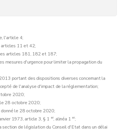
 l'article 4;
 articles 11 et 42;
 les articles 181, 182 et 187;
ic aux alentours des rues commerçantes et centre commerciaux
es mesures d'urgence pour limiter la propagation du
re 2013 portant des dispositions diverses concernant la
excepté de l'analyse d'impact de la réglementation;
octobre 2020;
é le 28 octobre 2020;
l, donné le 28 octobre 2020;
er
er
anvier 1973, article 3, § 1
, alinéa 1
;
a section de législation du Conseil d'Etat dans un délai