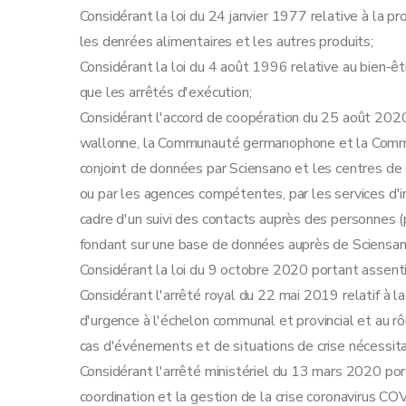
Art. 26
Considérant la loi du 24 janvier 1977 relative à la 
Chapitre 11
Dispositions finales et abrogatoire
les denrées alimentaires et les autres produits;
Art. 27
Considérant la loi du 4 août 1996 relative au bien-être
Art. 28
que les arrêtés d'exécution;
Art. 29
Considérant l'accord de coopération du 25 août 2020
Art.
29bis
wallonne, la Communauté germanophone et la Commi
Art. 30
conjoint de données par Sciensano et les centres d
Art. 31
ou par les agences compétentes, par les services d'i
Annexe
cadre d'un suivi des contacts auprès des personnes 
Annexe
fondant sur une base de données auprès de Sciensan
Annexe
Considérant la loi du 9 octobre 2020 portant assent
Considérant l'arrêté royal du 22 mai 2019 relatif à la
d'urgence à l'échelon communal et provincial et au 
cas d'événements et de situations de crise nécessitan
Considérant l'arrêté ministériel du 13 mars 2020 po
coordination et la gestion de la crise coronavirus C