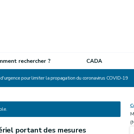
mment rechercher ?
CADA
 d'urgence pour limiter la propagation du coronavirus COVID-19
C
ble.
M
(
ériel portant des mesures