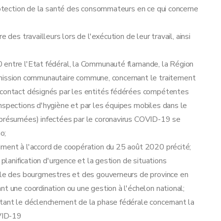
protection de la santé des consommateurs en ce qui concerne
s
 des travailleurs lors de l'exécution de leur travail, ainsi
 entre l'Etat fédéral, la Communauté flamande, la Région
ssion communautaire commune, concernant le traitement
e contact désignés par les entités fédérées compétentes
nspections d'hygiène et par les équipes mobiles dans le
(présumées) infectées par le coronavirus COVID-19 se
o;
iment à l'accord de coopération du 25 août 2020 précité;
 planification d'urgence et la gestion de situations
rôle des bourgmestres et des gouverneurs de province en
t une coordination ou une gestion à l'échelon national;
rtant le déclenchement de la phase fédérale concernant la
OVID-19