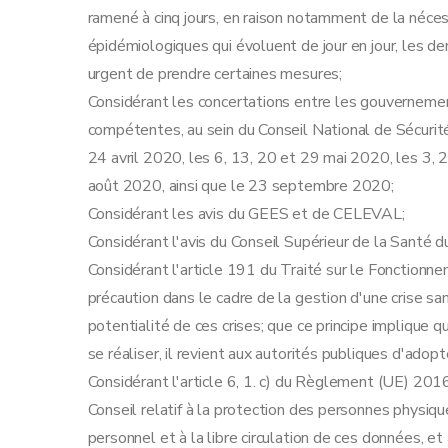
Art. 17
ramené à cinq jours, en raison notamment de la néce
Art. 18
épidémiologiques qui évoluent de jour en jour, les der
Art. 18bis
urgent de prendre certaines mesures;
Chapitre 6
Transports publics
Considérant les concertations entre les gouvernemen
Art. 19
compétentes, au sein du Conseil National de Sécurité
Art. 19bis
24 avril 2020, les 6, 13, 20 et 29 mai 2020, les 3, 2
Chapitre 7
Enseignement
août 2020, ainsi que le 23 septembre 2020;
Art. 20
Considérant les avis du GEES et de CELEVAL;
Chapitre 8
Frontières
Considérant l'avis du Conseil Supérieur de la Santé du
Art. 21
Considérant l'article 191 du Traité sur le Fonctionn
Art. 22
précaution dans le cadre de la gestion d'une crise sani
Chapitre 9
Responsabilités individuelles
potentialité de ces crises; que ce principe implique 
Art. 23
se réaliser, il revient aux autorités publiques d'ado
Art. 24
Considérant l'article 6, 1. c) du Règlement (UE) 2
Art. 25
Conseil relatif à la protection des personnes physiq
Chapitre 10
Sanctions
personnel et à la libre circulation de ces données, e