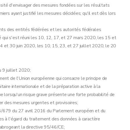
ssité d'envisager des mesures fondées sur les résultats
niers ayant justifié les mesures décidées; qu'il est dès lors
ts des entités fédérées et les autorités fédérales
 qui s'est réuni les 10, 12, 17, et 27 mars 2020, les 15 et
4 et 30 juin 2020, les 10, 15, 23, et 27 juillet 2020, le 20
 9 juillet 2020;
ement de l'Union européenne qui consacre le principe de
taire internationale et de la préparation active à la
que lorsqu'un risque grave présente une forte probabilité de
pter des mesures urgentes et provisoires;
016/679 du 27 avril 2016 du Parlement européen et du
ues à l'égard du traitement des données à caractère
t abrogeant la directive 95/46/CE;