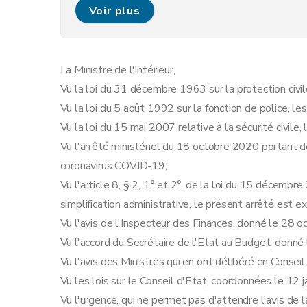
Art. 7
Voir plus
Art. 7bis
Art. 8
Art. 8bis
La Ministre de l'Intérieur,
Art. 9
Vu la loi du 31 décembre 1963 sur la protection civile,
Art. 10
Vu la loi du 5 août 1992 sur la fonction de police, les
Art. 11
Vu la loi du 15 mai 2007 relative à la sécurité civile,
Chapitre 4
Marchés et organisation de l'espace publ
Vu l'arrêté ministériel du 18 octobre 2020 portant d
Art. 12
coronavirus COVID-19;
Art. 13
Vu l'article 8, § 2, 1° et 2°, de la loi du 15 décemb
Chapitre 5
Déplacements et rassemblements
simplification administrative, le présent arrêté est 
Art. 14
Vu l'avis de l'Inspecteur des Finances, donné le 28 
Art. 14bis
Vu l'accord du Secrétaire de l'Etat au Budget, donn
Art. 15
Vu l'avis des Ministres qui en ont délibéré en Consei
Art. 15bis
Vu les lois sur le Conseil d'Etat, coordonnées le 12 j
Art. 16
Vu l'urgence, qui ne permet pas d'attendre l'avis de l