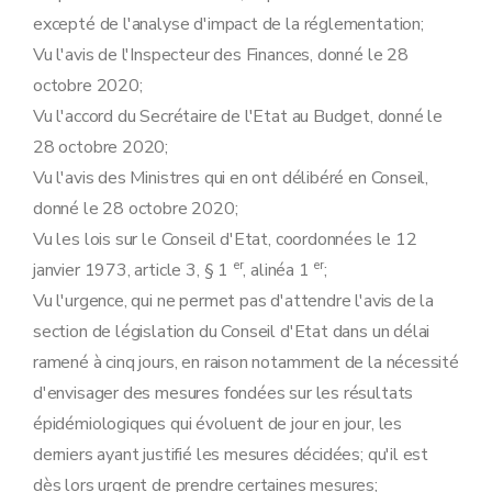
Art. 25
excepté de l'analyse d'impact de la réglementation;
Chapitre 10
Sanctions
Vu l'avis de l'Inspecteur des Finances, donné le 28
Art. 26
Chapitre 11
Dispositions finales et abrogatoires
octobre 2020;
Art. 27
Vu l'accord du Secrétaire de l'Etat au Budget, donné le
Art. 28
Art. 29
28 octobre 2020;
Art.
29bis
Vu l'avis des Ministres qui en ont délibéré en Conseil,
Art. 30
Art. 31
donné le 28 octobre 2020;
Annexe
Vu les lois sur le Conseil d'Etat, coordonnées le 12
Annexe
Annexe
er
er
janvier 1973, article 3, § 1
, alinéa 1
;
Vu l'urgence, qui ne permet pas d'attendre l'avis de la
section de législation du Conseil d'Etat dans un délai
ramené à cinq jours, en raison notamment de la nécessité
d'envisager des mesures fondées sur les résultats
épidémiologiques qui évoluent de jour en jour, les
derniers ayant justifié les mesures décidées; qu'il est
dès lors urgent de prendre certaines mesures;