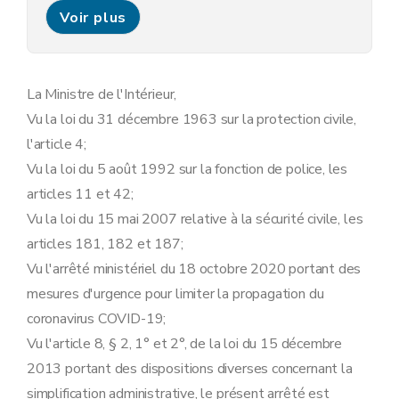
Art. 10
Voir plus
Art. 11
Chapitre 4
Marchés et organisation de l'espace public aux alentours des rues commerçantes et centre commerciaux
Art. 12
Art. 13
Chapitre 5
Déplacements et rassemblements
La Ministre de l'Intérieur,
Art. 14
Vu la loi du 31 décembre 1963 sur la protection civile,
Art. 15
Art. 15bis
l'article 4;
Art. 16
Vu la loi du 5 août 1992 sur la fonction de police, les
Art. 17
Art. 18
articles 11 et 42;
Art. 18bis
Vu la loi du 15 mai 2007 relative à la sécurité civile, les
Chapitre 6
Transports publics
Art. 19
articles 181, 182 et 187;
Art. 19bis
Vu l'arrêté ministériel du 18 octobre 2020 portant des
Chapitre 7
Enseignement
Art. 20
mesures d'urgence pour limiter la propagation du
Chapitre 8
Frontières
coronavirus COVID-19;
Art. 21
Art. 22
Vu l'article 8, § 2, 1° et 2°, de la loi du 15 décembre
Chapitre 9
Responsabilités individuelles
2013 portant des dispositions diverses concernant la
Art. 23
simplification administrative, le présent arrêté est
Art. 24