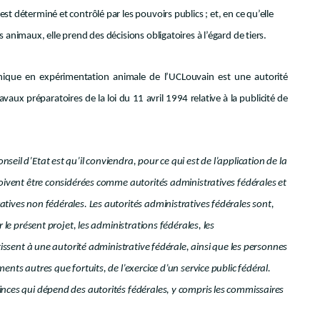
t déterminé et contrôlé par les pouvoirs publics ; et, en ce qu’elle
 animaux, elle prend des décisions obligatoires à l’égard de tiers.
thique en expérimentation animale de l’UCLouvain est une autorité
vaux préparatoires de la loi du 11 avril 1994 relative à la publicité de
eil d’Etat est qu’il conviendra, pour ce qui est de l’application de la
doivent être considérées comme autorités administratives fédérales et
tives non fédérales. Les autorités administratives fédérales sont,
r le présent projet, les administrations fédérales, les
rtissent à une autorité administrative fédérale, ainsi que les personnes
ents autres que fortuits, de l’exercice d’un service public fédéral.
inces qui dépend des autorités fédérales, y compris les commissaires