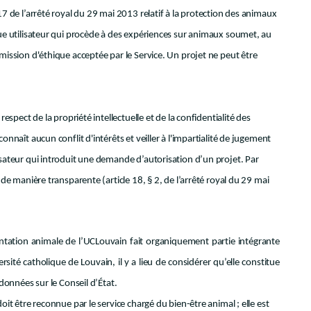
17 de l’arrêté royal du 29 mai 2013 relatif à la protection des animaux
que utilisateur qui procède à des expériences sur animaux soumet, au
mission d'éthique acceptée par le Service. Un projet ne peut être
respect de la propriété intellectuelle et de la confidentialité des
onnaît aucun conflit d'intérêts et veiller à l'impartialité de jugement
isateur qui introduit une demande d’autorisation d’un projet. Par
 de manière transparente (article 18, § 2, de l’arrêté royal du 29 mai
ntation animale de l’UCLouvain fait organiquement partie intégrante
sité catholique de Louvain, il y a lieu de considérer qu’elle constitue
rdonnées sur le Conseil d’État.
oit être reconnue par le service chargé du bien-être animal ; elle est