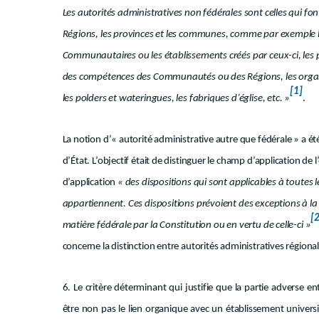
Les autorités administratives non fédérales sont celles qui fo
Régions, les provinces et les communes, comme par exemple
Communautaires ou les établissements créés par ceux-ci, les p
des compétences des Communautés ou des Régions, les organ
[1]
les polders et wateringues, les fabriques d’église, etc. »
.
La notion d’« autorité administrative autre que fédérale » a ét
d’État. L’objectif était de distinguer le champ d’application de 
d’application
« des dispositions qui sont applicables à toutes l
appartiennent. Ces dispositions prévoient des exceptions à la
[2
matière fédérale par la Constitution ou en vertu de celle-ci »
concerne la distinction entre autorités administratives régiona
6. Le critère déterminant qui justifie que la partie adverse
être non pas le lien organique avec un établissement universit