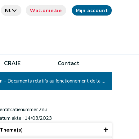
Nl
Wallonie.be
Mijn account
CRAIE
Contact
CADA - Décision n° 283 : Commission d'Ethique en expérimentation animale – Décisions d'autorisation – Documents relatifs au fonctionnement de la Commission d'Ethique – Recours sans objet
dentificatienummer:283
atum akte : 14/03/2023
Thema(s)