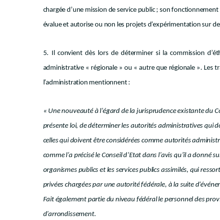
chargée d’une mission de service public ; son fonctionnement es
évalue et autorise ou non les projets d’expérimentation sur des
5. Il convient dès lors de déterminer si la commission d’é
administrative « régionale » ou « autre que régionale ». Les tra
l’administration
mentionnent :
« Une nouveauté à l’égard de la jurisprudence existante du Cons
présente loi, de déterminer les autorités administratives qui 
celles qui doivent être considérées comme autorités administra
comme l’a précisé le Conseil d’Etat dans l’avis qu’il a donné su
organismes publics et les services publics assimilés, qui resso
privées chargées par une autorité fédérale, à la suite d’événem
Fait également partie du niveau fédéral le personnel des prov
d’arrondissement.