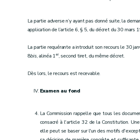
La partie adverse n’y ayant pas donné suite, la dema
application de l’article 6, § 5, du décret du 30 mars 
La partie requérante a introduit son recours le 30 janv
er
8
bis
, alinéa 1
, second tiret, du même décret.
Dès lors, le recours est recevable.
Examen au fond
La Commission rappelle que tous les documents 
consacré à l'article 32 de la Constitution. Un
elle peut se baser sur l'un des motifs d'except
sa décision de manière concrète et suffisante.