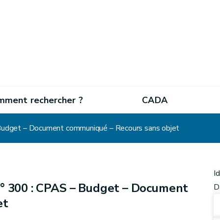
mment rechercher ?
CADA
Budget – Document communiqué – Recours sans objet
I
° 300 : CPAS – Budget – Document
D
et