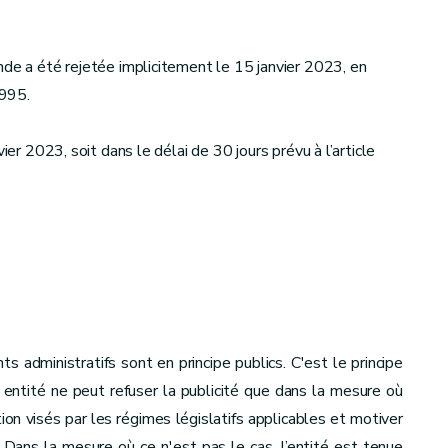
nde a été rejetée implicitement le 15 janvier 2023, en
1995.
ier 2023, soit dans le délai de 30 jours prévu à l’article
administratifs sont en principe publics. C'est le principe
e entité ne peut refuser la publicité que dans la mesure où
ion visés par les régimes législatifs applicables et motiver
 Dans la mesure où ce n'est pas le cas, l’entité est tenue