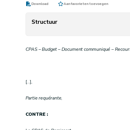
Download
Aan favorieten toevoegen
Structuur
CPAS – Budget – Document communiqué – Recours
[…],
Partie requérante
,
CONTRE :