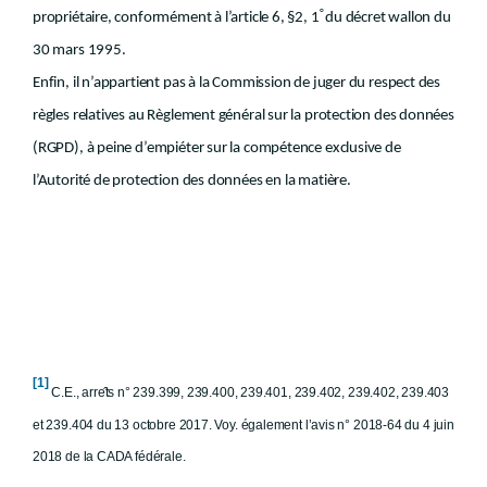
°
propriétaire, conformément à l’article 6, §2, 1
du décret wallon du
30 mars 1995.
Enfin, il n’appartient pas à la Commission de juger du respect des
règles relatives au Règlement général sur la protection des données
(RGPD), à peine d’empiéter sur la compétence exclusive de
l’Autorité de protection des données en la matière.
[1]
C.E., arre
ts n° 239.399, 239.400, 239.401, 239.402, 239.402, 239.403
et 239.404 du 13 octobre 2017. Voy. également l’avis n° 2018-64 du 4 juin
2018 de la CADA fédérale.