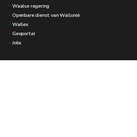
Waalse regering
Openbare dienst van Wallonië
Wallex
Geoportal
Jobs
Neem contact met ons op
Wallonië Ruimtes
Pers
Dien een klacht in bij de SPW
Een onregelmatigheid melden