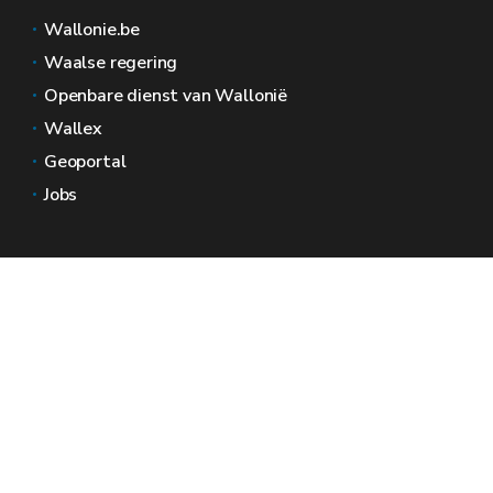
Wallonie.be
Waalse regering
Openbare dienst van Wallonië
Wallex
Geoportal
Jobs
Neem contact met ons op
Wallonië Ruimtes
Pers
Dien een klacht in bij de SPW