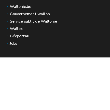
Wallonie.be
Gouvernement wallon
Service public de Wallonie
Wallex
Géoportail
Jobs
Nous contacter
Espaces Wallonie
Presse
Introduire une plainte au SPW