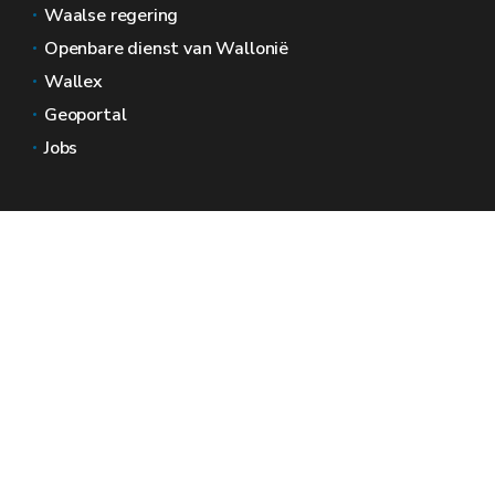
Waalse regering
Openbare dienst van Wallonië
Wallex
Geoportal
Jobs
Neem contact met ons op
Wallonië Ruimtes
Pers
Dien een klacht in bij de SPW
Een onregelmatigheid melden