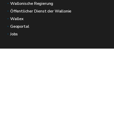
Wallonische Regierung
Öffentlicher Dienst der Wallonie
Wallex
Geoportal
Jobs
Kontaktieren Sie uns
Wallonische Räume
Presse
Reichen Sie eine Beschwerde beim SPW ein
Melden Sie eine Unregelmäßigkeit