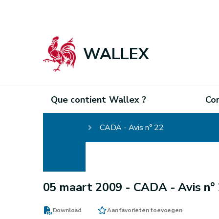
WALLEX
Que contient Wallex ?
Co
Homepage
CADA - Avis n° 22
05 maart 2009 -
CADA - Avis n°
Download
Aan favorieten toevoegen