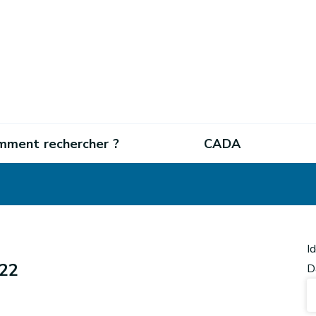
mment rechercher ?
CADA
I
 22
D