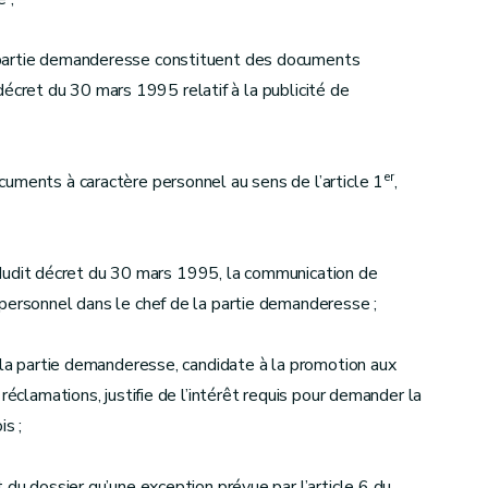
 partie demanderesse constituent des documents
u décret du 30 mars 1995 relatif à la publicité de
er
uments à caractère personnel au sens de l’article 1
,
, dudit décret du 30 mars 1995, la communication de
personnel dans le chef de la partie demanderesse ;
e la partie demanderesse, candidate à la promotion aux
réclamations, justifie de l’intérêt requis pour demander la
s ;
 du dossier qu’une exception prévue par l’article 6 du