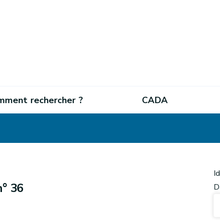
mment rechercher ?
CADA
I
n° 36
D