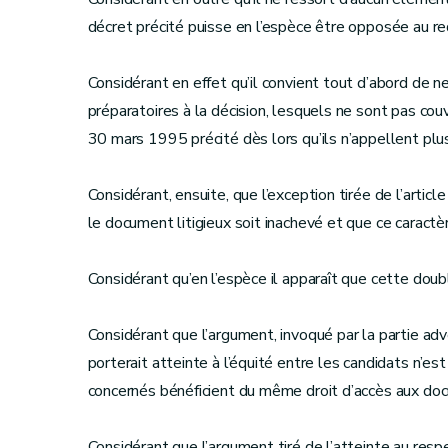
décret précité puisse en l’espèce être opposée au re
Considérant en effet qu’il convient tout d’abord de
préparatoires à la décision, lesquels ne sont pas couve
30 mars 1995 précité dès lors qu’ils n’appellent plus
Considérant, ensuite, que l’exception tirée de l’artic
le document litigieux soit inachevé et que ce caractè
Considérant qu’en l’espèce il apparaît que cette doubl
Considérant que l’argument, invoqué par la partie a
porterait atteinte à l’équité entre les candidats n’e
concernés bénéficient du même droit d’accès aux docu
Considérant que l’argument tiré de l’atteinte au respe