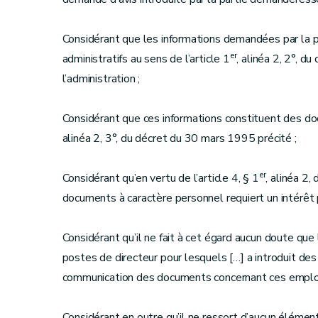
Considérant que les informations demandées par la
er
administratifs au sens de l’article 1
, alinéa 2, 2°, d
l’administration ;
Considérant que ces informations constituent des doc
alinéa 2, 3°, du décret du 30 mars 1995 précité ;
er
Considérant qu’en vertu de l’article 4, § 1
, alinéa 2
documents à caractère personnel requiert un intérêt 
Considérant qu’il ne fait à cet égard aucun doute qu
postes de directeur pour lesquels […] a introduit des 
communication des documents concernant ces emploi
Considérant en outre qu’il ne ressort d’aucun élément