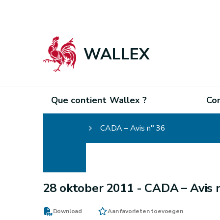
WALLEX
Que contient Wallex ?
Co
Homepage
CADA – Avis n° 36
28 oktober 2011 -
CADA – Avis 
Download
Aan favorieten toevoegen