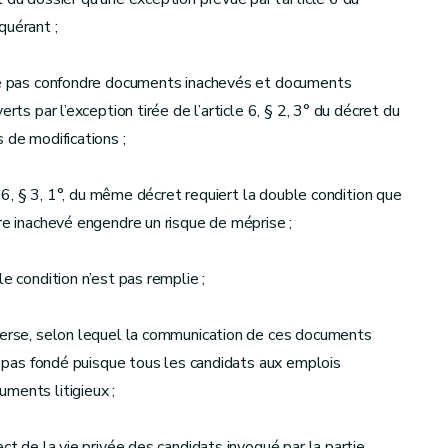
quérant ;
 ne pas confondre documents inachevés et documents
rts par l’exception tirée de l’article 6, § 2, 3° du décret du
 de modifications ;
le 6, § 3, 1°, du même décret requiert la double condition que
re inachevé engendre un risque de méprise ;
e condition n’est pas remplie ;
dverse, selon lequel la communication de ces documents
st pas fondé puisque tous les candidats aux emplois
ments litigieux ;
ct de la vie privée des candidats invoqué par la partie