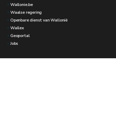
Wallonie.be
Waalse regering
Openbare dienst van Wallonië
Wallex
Geoportal
Jobs
Neem contact met ons op
Wallonië Ruimtes
Pers
Dien een klacht in bij de SPW