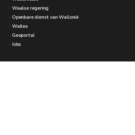
Waalse regering
Openbare dienst van Wallonië
Wallex
Geoportal
Jobs
Neem contact met ons op
Wallonië Ruimtes
Pers
Dien een klacht in bij de SPW
Een onregelmatigheid melden