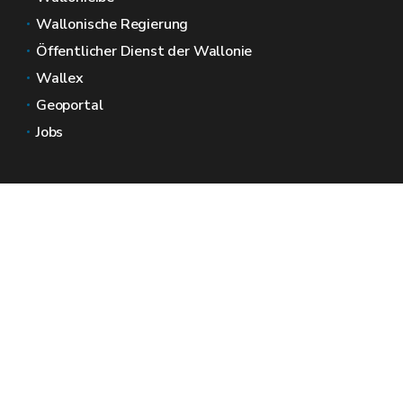
Wallonische Regierung
Öffentlicher Dienst der Wallonie
Wallex
Geoportal
Jobs
Kontaktieren Sie uns
Wallonische Räume
Presse
Reichen Sie eine Beschwerde beim SPW ein
Melden Sie eine Unregelmäßigkeit