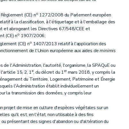
o
 Règlement (CE) n
1272/2008 du Parlement européen
tif à la classification, à l'étiquetage et à l'emballage des
érateurs
nt et abrogeant les Directives 67/548/CEE et
d'urbanisme, unique ou intégré sur un terrain renseigné dans la banque de données de l'état des sols comme pollué ou potentiellement pollué
o
nt (CE) n
1907/2006;
o
glement (CE) n
1407/2013 relatif à l'application des
 fonctionnement de l'Union européenne aux aides
de minimis
es de l'Administration, l'autorité, l'organisme, la SPAQuE ou
er
 l'article 15, 2, 1°, du décret du 1
mars 2018, y compris la
énagement du Territoire, Logement, Patrimoine et Énergie
l'exploitation d'une installation ou d'une activité présentant un risque pour le sol
squels l'Administration établit individuellement un
our la transmission des données, y compris leur
l'initiative de l'Administration
 projet de mise en culture d'espèces végétales sur un
les qu'il est, en l'état, non utilisable à des fins
l, ou présentant des signes d'abandon ou d'altération du