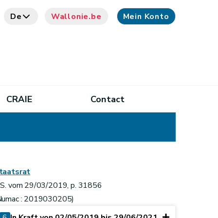
De
Wallonie.be
Mein Konto
CRAIE
Contact
taatsrat
.S. vom 29/03/2019, p. 31856
Numac : 2019030205)
6
In Kraft von 02/05/2019 bis 29/06/2021