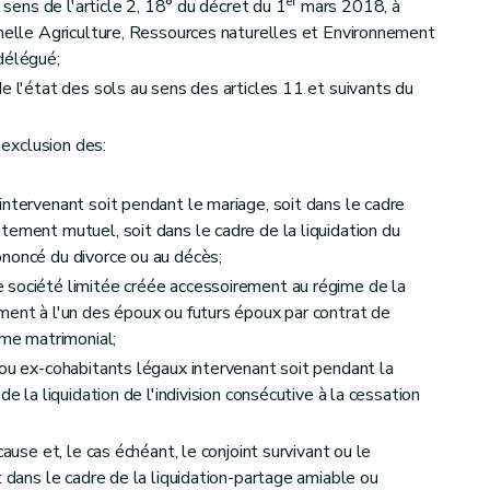
 cours d'agrément
er
u sens de l'article 2, 18° du décret du 1
mars 2018, à
nnelle Agriculture, Ressources naturelles et Environnement
délégué;
e l'état des sols au sens des articles 11 et suivants du
ons
'exclusion des:
intervenant soit pendant le mariage, soit dans le cadre
tement mutuel, soit dans le cadre de la liquidation du
noncé du divorce ou au décès;
 société limitée créée accessoirement au régime de la
 procédure d'agrément
ment à l'un des époux ou futurs époux par contrat de
ime matrimonial;
 ou ex-cohabitants légaux intervenant soit pendant la
de la liquidation de l'indivision consécutive à la cessation
cause et, le cas échéant, le conjoint survivant ou le
t dans le cadre de la liquidation-partage amiable ou