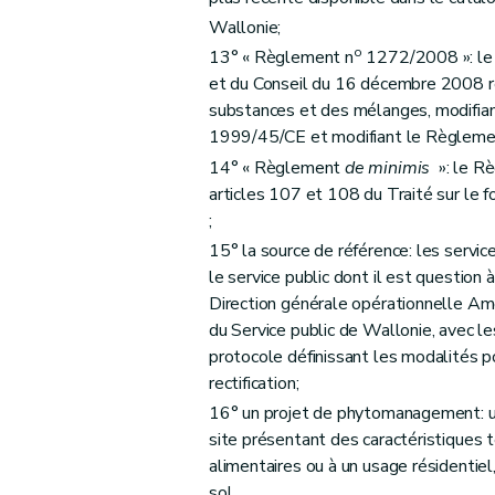
Art. 65
Wallonie;
Art. 66
o
13° « Règlement n
1272/2008 »: le
Art. 67
et du Conseil du 16 décembre 2008 rela
Section 2
De la mise en œuvre des faits gén
substances et des mélanges, modifia
re
Sous-section 1
Des obligations générées à l'occasion d'une demande de permis 
1999/45/CE et modifiant le Règleme
Art. 68
14° « Règlement
de minimis
»: le Rè
Art. 69
articles 107 et 108 du Traité sur le
Art. 70
;
Art. 71
15° la source de référence: les servic
le service public dont il est question à
Art. 72
Direction générale opérationnelle Am
Sous-section 2
Des obligations générées à l'occasion de 
du Service public de Wallonie, avec le
Art. 73
protocole définissant les modalités p
Art. 74
rectification;
Sous-section 3
Des obligations générées à 
16° un projet de phytomanagement: un
Art. 75
site présentant des caractéristiques tel
Art. 76
alimentaires ou à un usage résidentie
sol.