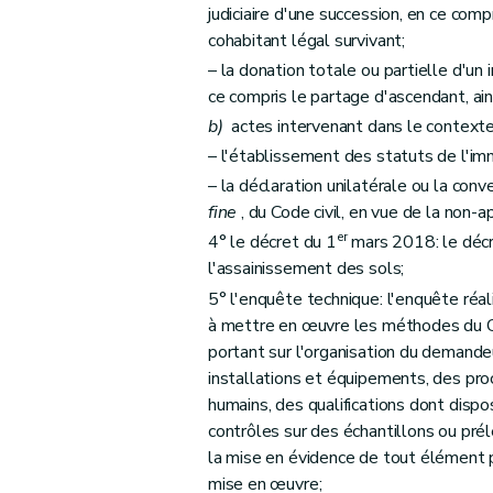
Sous-section 2
Des règles à respecter en
judiciaire d'une succession, en ce comp
Art. 42
cohabitant légal survivant;
Art. 43
– la donation totale ou partielle d'un
Sous-section 3
Du contrôle et des sancti
ce compris le partage d'ascendant, ain
Art. 44
b)
actes intervenant dans le contexte
Art. 45
– l'établissement des statuts de l'imm
Art. 46
– la déclaration unilatérale ou la conv
fine
, du Code civil, en vue de la non-a
Art. 47
er
4° le décret du 1
mars 2018: le décr
Section 3
Des prélèvements d'échantillons 
l'assainissement des sols;
Art. 48
5° l'enquête technique: l'enquête réal
re
Sous-section 1
Des conditions et de la
à mettre en œuvre les méthodes du C
Art. 49
portant sur l'organisation du demandeu
Art. 50
installations et équipements, des pr
Sous-section 2
Des conditions relatives 
humains, des qualifications dont dispo
contrôles sur des échantillons ou pré
Art. 51
la mise en évidence de tout élément p
Sous-section 3
Des règles à respecter da
mise en œuvre;