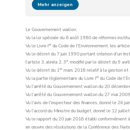
Art. 5
Mehr anzeigen
Art. 6
Art. 7
Section 2
De l'accès à la Banque de données 
Le Gouvernement wallon,
Art. 8
Vu la loi spéciale du 8 août 1980 de réformes institut
Art. 9
er
Vu le Livre I
du Code de l'Environnement, les articl
Section 3
De la rectification des données
Vu le décret du 7 juin 1990 portant création d'un Ins
Art. 10
l'article 3, alinéa 2, 3°, modifié par le décret du 9 avr
Art. 11
er
Vu le décret du 1
mars 2018 relatif à la gestion et 
Art. 12
er
Vu la partie règlementaire du Livre I
du Code de l'E
Art. 13
Vu l'arrêté du Gouvernement wallon du 20 décembre 2
Section 4
Du Comité de gestion et de survei
Vu l'arrêté du Gouvernement wallon du 27 mai 2009 r
Art. 14
Vu l'avis de l'inspecteur des finances, donné le 26 ju
Art. 15
Vu l'accord du Ministre du budget, donné le 12 juille
Art. 16
Vu le rapport du 20 juin 2018 établi conformément à l
Art. 17
en œuvre des résolutions de la Conférence des Nat