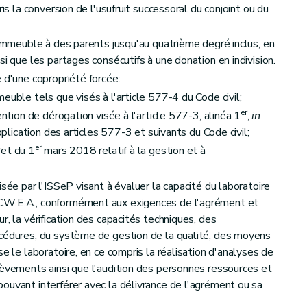
 cours d'agrément
ris la conversion de l'usufruit successoral du conjoint ou du
 immeuble à des parents jusqu'au quatrième degré inclus, en
ons
si que les partages consécutifs à une donation en indivision.
 d'une copropriété forcée:
euble tels que visés à l'article 577-4 du Code civil;
er
ention de dérogation visée à l'article 577-3, alinéa 1
,
in
pplication des articles 577-3 et suivants du Code civil;
er
et du 1
mars 2018 relatif à la gestion et à
de sols
isée par l'ISSeP visant à évaluer la capacité du laboratoire
 procédure d'enregistrement des préleveurs
.W.E.A., conformément aux exigences de l'agrément et
r, la vérification des capacités techniques, des
océdures, du système de gestion de la qualité, des moyens
aux experts
se le laboratoire, en ce compris la réalisation d'analyses de
lèvements ainsi que l'audition des personnes ressources et
ouvant interférer avec la délivrance de l'agrément ou sa
ns le cadre des prélèvements d'échantillons de sols