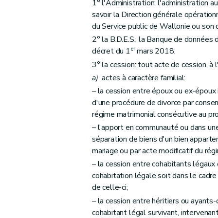
Sous-section 2
Des règles à respecter en
1° l'Administration: l'administration a
Art. 30
savoir la Direction générale opératio
du Service public de Wallonie ou son 
Art. 31
2° la B.D.E.S.: la Banque de données d
Art. 32
er
décret du 1
mars 2018;
Sous-section 3
Du contrôle et des sancti
3° la cession: tout acte de cession, à l
Art. 33
a)
actes à caractère familial:
Art. 34
– la cession entre époux ou ex-époux 
Art. 35
d'une procédure de divorce par consen
Section 2
De l'agrément des laboratoires
régime matrimonial consécutive au pro
Art. 36
– l'apport en communauté ou dans une
re
Sous-section 1
Des conditions et de la
séparation de biens d'un bien apparte
Art. 37
mariage ou par acte modificatif du rég
Art. 38
– la cession entre cohabitants légaux
cohabitation légale soit dans le cadre 
Art. 39
de celle-ci;
Art. 40
– la cession entre héritiers ou ayants-
Art. 41
cohabitant légal survivant, intervenan