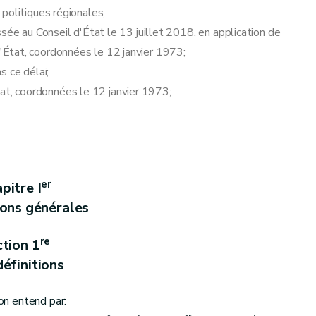
politiques régionales;
sée au Conseil d'État le 13 juillet 2018, en application de
 d'État, coordonnées le 12 janvier 1973;
s ce délai;
'État, coordonnées le 12 janvier 1973;
er
pitre I
 procédure d'agrément
ions générales
re
tion 1
éfinitions
'on entend par: