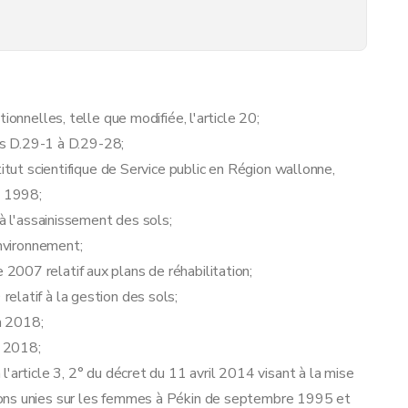
de l'état des sols
ionnelles, telle que modifiée, l'article 20;
es D.29-1 à D.29-28;
titut scientifique de Service public en Région wallonne,
il 1998;
à l'assainissement des sols;
nvironnement;
007 relatif aux plans de réhabilitation;
llance de la Banque de données de l'état des sols
elatif à la gestion des sols;
in 2018;
t 2018;
'article 3, 2° du décret du 11 avril 2014 visant à la mise
ions unies sur les femmes à Pékin de septembre 1995 et