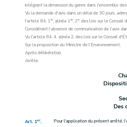
Section 5
Des extraits conformes
intégrant la dimension du genre dans l'ensemble des 
Art. 18
Vu la demande d'avis dans un délai de 30 jours, adres
Art. 19
er
er
l'article 84, 1
, alinéa 1
, 2°, des lois sur le Conseil
Art. 20
Considérant l'absence de communication de l'avis dan
Art. 21
Vu l'article 84, 4, alinéa 2, des lois sur le Conseil d
Art. 22
Sur la proposition du Ministre de l'Environnement;
Art. 23
Après délibération,
Chapitre III
Des agréments et enregistrements
Arrête:
re
Section 1
De l'agrément des experts
Art. 24
Cha
re
Sous-section 1
Des conditions et de la
Disposit
Art. 25
Art. 26
Sec
Art. 27
Des d
Art. 28
Art. 29
er
Pour l'application du présent arrêté, l
Art. 1
.