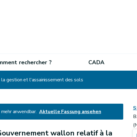
mment rechercher ?
CADA
la gestion et l'assainissement des sols
S
ht mehr anwendbar.
Aktuelle Fassung ansehen
B
(
Gouvernement wallon relatif à la