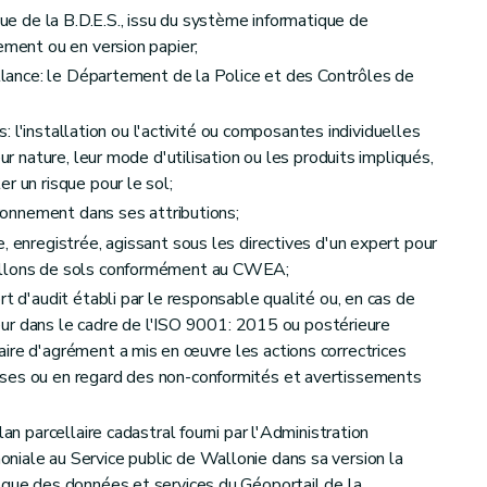
que de la B.D.E.S., issu du système informatique de
ement ou en version papier;
ons
illance: le Département de la Police et des Contrôles de
ues: l'installation ou l'activité ou composantes individuelles
eur nature, leur mode d'utilisation ou les produits impliqués,
sols
r un risque pour le sol;
vironnement dans ses attributions;
, enregistrée, agissant sous les directives d'un expert pour
illons de sols conformément au CWEA;
rt d'audit établi par le responsable qualité ou, en cas de
cateur dans le cadre de l'ISO 9001: 2015 ou postérieure
ire d'agrément a mis en œuvre les actions correctrices
ses ou en regard des non-conformités et avertissements
lan parcellaire cadastral fourni par l'Administration
iale au Service public de Wallonie dans sa version la
ogue des données et services du Géoportail de la