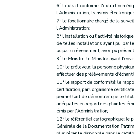
Art. 52
6° l'extrait conforme: l'extrait numéri
Art. 53
l'Administration, transmis électroniqu
Sous-section 3
Du contrôle et des sancti
7° le fonctionnaire chargé de la surve
Art. 54
l'Administration;
Art. 55
8° l'installation ou l'activité historiq
Chapitre IV
Des obligations
de telles installations ayant pu, par l
re
Section 1
De la convention de gestion des 
ou par un évènement, avoir pu présente
9° le Ministre: le Ministre ayant l'en
Art. 56
10° le préleveur: la personne physique
Art. 57
effectuer des prélèvements d'échant
Art. 58
11° le rapport de conformité: le rappo
Art. 59
certification, par l'organisme certifi
Art. 60
permettant de démontrer que le titula
Art. 61
adéquates en regard des plaintes émi
Art. 62
émis par l'Administration;
Art. 63
12° le référentiel cartographique: le p
Art. 64
Générale de la Documentation Patrimon
plus récente disponible dans le catal