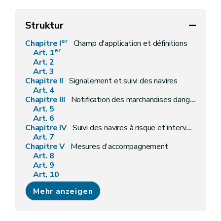
Struktur
er
Chapitre I
Champ d'application et définitions
er
Art. 1
Art. 2
Art. 3
Chapitre II
Signalement et suivi des navires
Art. 4
Chapitre III
Notification des marchandises dangereuses ou polluantes à bord des navires (HAZMAT)
Art. 5
Art. 6
Chapitre IV
Suivi des navires à risque et intervention en cas d'incidents et accidents en mer
Art. 7
Chapitre V
Mesures d'accompagnement
Art. 8
Art. 9
Art. 10
Chapitre VI
Dispositions finales
Mehr anzeigen
Art. 11
Art. 12
Art. 13