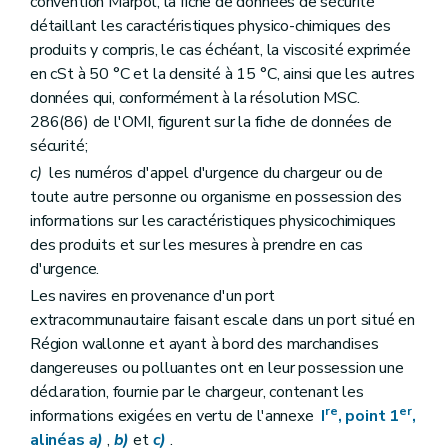
convention Marpol, la fiche de données de sécurité
détaillant les caractéristiques physico-chimiques des
produits y compris, le cas échéant, la viscosité exprimée
en cSt à 50 °C et la densité à 15 °C, ainsi que les autres
données qui, conformément à la résolution MSC.
286(86) de l'OMI, figurent sur la fiche de données de
sécurité;
c)
les numéros d'appel d'urgence du chargeur ou de
toute autre personne ou organisme en possession des
informations sur les caractéristiques physicochimiques
des produits et sur les mesures à prendre en cas
d'urgence.
Les navires en provenance d'un port
extracommunautaire faisant escale dans un port situé en
Région wallonne et ayant à bord des marchandises
dangereuses ou polluantes ont en leur possession une
déclaration, fournie par le chargeur, contenant les
re
er
informations exigées en vertu de l'annexe
I
, point 1
,
alinéas
a)
,
b)
et
c)
.