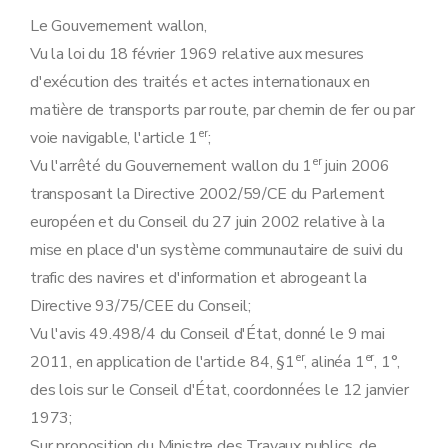
Annexe
Annexe
Le Gouvernement wallon,
Vu la loi du 18 février 1969 relative aux mesures
d'exécution des traités et actes internationaux en
matière de transports par route, par chemin de fer ou par
er
voie navigable, l'article 1
;
er
Vu l'arrêté du Gouvernement wallon du 1
juin 2006
transposant la Directive 2002/59/CE du Parlement
européen et du Conseil du 27 juin 2002 relative à la
mise en place d'un système communautaire de suivi du
trafic des navires et d'information et abrogeant la
Directive 93/75/CEE du Conseil;
Vu l'avis 49.498/4 du Conseil d'État, donné le 9 mai
er
er
2011, en application de l'article 84, §1
, alinéa 1
, 1°,
des lois sur le Conseil d'État, coordonnées le 12 janvier
1973;
Sur proposition du Ministre des Travaux publics, de