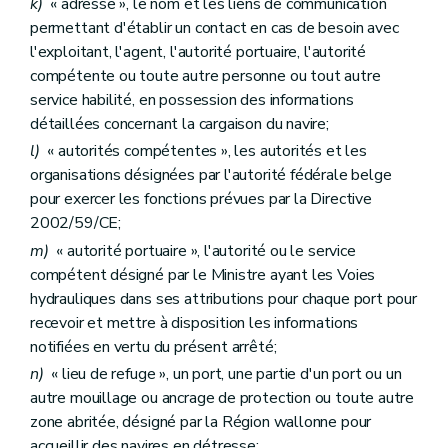
k)
« adresse », le nom et les liens de communication
permettant d'établir un contact en cas de besoin avec
l'exploitant, l'agent, l'autorité portuaire, l'autorité
compétente ou toute autre personne ou tout autre
service habilité, en possession des informations
détaillées concernant la cargaison du navire;
l)
« autorités compétentes », les autorités et les
organisations désignées par l'autorité fédérale belge
pour exercer les fonctions prévues par la Directive
2002/59/CE;
m)
« autorité portuaire », l'autorité ou le service
compétent désigné par le Ministre ayant les Voies
hydrauliques dans ses attributions pour chaque port pour
recevoir et mettre à disposition les informations
notifiées en vertu du présent arrêté;
n)
« lieu de refuge », un port, une partie d'un port ou un
autre mouillage ou ancrage de protection ou toute autre
zone abritée, désigné par la Région wallonne pour
accueillir des navires en détresse;